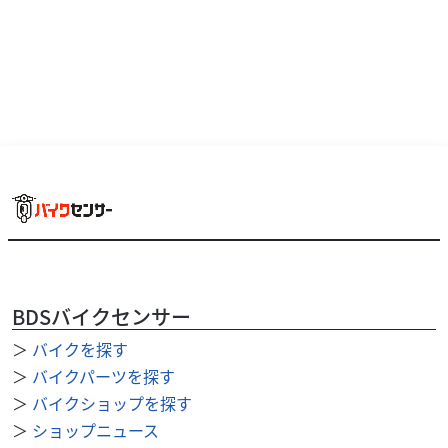
BDSバイクセンサー
＞
バイクを探す
スズキ
バイク館高松店
GSX-S125
＞
バイクパーツを探す
35
＞
バイクショップを探す
.99
万円
本体価格:
（税込）
＞
ショップニュース
【◆ご来店ご予約・商談ご予約にて予約割引実施中！！！