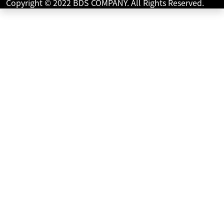
Copyright © 2022 BDS COMPANY. All Rights Reserved.
36
.99
万円
本体価格:
（税込）
【◆ご来店ご予約・商談ご予約にて予約割引実施中！！！
◆】【 車両状態 】【 在庫照会 】【 商談予約 】はお気軽に
高松店まで直接ご連絡下さい♪TEL：08...