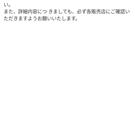
い。
また、詳細内容につ きましても、必ず各販売店にご確認い
ただきますようお願いいたします。
ホンダ
バイク館高松店
REBEL 250
39
.99
万円
本体価格:
（税込）
【◆ご来店ご予約・商談ご予約にて予約割引実施中！！！
◆】【 車両状態 】【 在庫照会 】【 商談予約 】はお気軽に
高松店まで直接ご連絡下さい♪TEL：08...