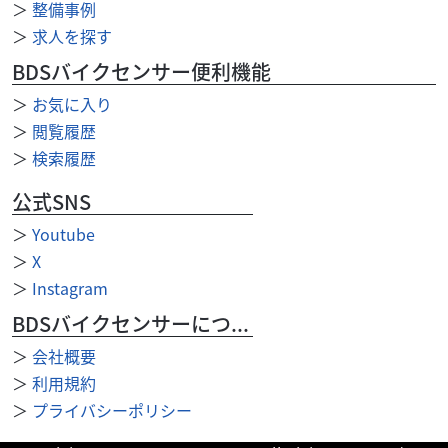
＞
整備事例
◆】【 車両状態 】【 在庫照会 】【 商談予約 】はお気軽に
＞
求人を探す
高松店まで直接ご連絡下さい♪TEL：08...
BDSバイクセンサー便利機能
＞
お気に入り
＞
閲覧履歴
＞
検索履歴
公式SNS
＞
Youtube
＞
X
＞
Instagram
BDSバイクセンサーについて
＞
会社概要
＞
利用規約
＞
プライバシーポリシー
ホンダ
バイク館高松店
Super CUB C125