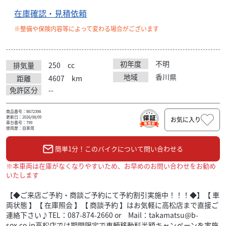
在庫確認・見積依頼
※整備や保険内容等によって変わる場合がございます
初年度
不明
排気量
250
cc
地域
香川県
距離
4607
km
免許区分
--
商品番号：B672398
更新日：2026/08/09
お気に入り
車台番号：799
使用歴：自家用
簡単1分！このバイクについて問い合わせる
※本車両は在庫がなくなりやすいため、お早めのお問い合わせをお勧め
いたします
【◆ご来店ご予約・商談ご予約にて予約割引実施中！！！◆】【 車
両状態 】【 在庫照会 】【 商談予約 】はお気軽に高松店まで直接ご
連絡下さい♪TEL：087-874-2660 or Mail：takamatsu@b-
sox.co.jp高松店では期間限定で車輌移動料半額キャンペーンを実施