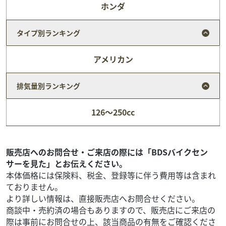
ホンダ
タイプ別ランキング
アメリカン
排気量別ランキング
カワサキ
バイク館高松店
126～250cc
ELIMINATOR 400SE
84
.99
万円
本体価格:
（税込）
【◆ご来店ご予約・商談ご予約にて予約割引実施中！！！
販売店へのお問合せ・ご来店の際には「BDSバイクセン
◆】【 車両状態 】【 在庫照会 】【 商談予約 】はお気軽に
サーを見た」とお伝えください。
高松店まで直接ご連絡下さい♪TEL：08...
本体価格には保険料、税金、登録等に伴う費用等は含まれ
ておりません。
より詳しい情報は、直接販売店へお問合せください。
商談中・売約済の場合もありますので、販売店にご来店の
際は事前にお問合せの上、該当商品の有無をご確認くださ