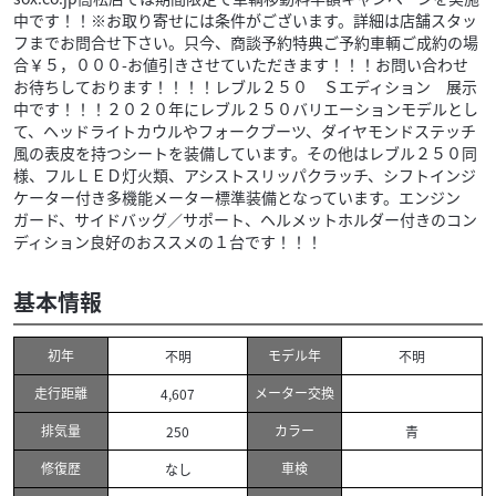
中です！！※お取り寄せには条件がございます。詳細は店舗スタッ
フまでお問合せ下さい。只今、商談予約特典ご予約車輌ご成約の場
合￥５，０００-お値引きさせていただきます！！！お問い合わせ
お待ちしております！！！！レブル２５０ Ｓエディション 展示
中です！！！２０２０年にレブル２５０バリエーションモデルとし
て、ヘッドライトカウルやフォークブーツ、ダイヤモンドステッチ
風の表皮を持つシートを装備しています。その他はレブル２５０同
様、フルＬＥＤ灯火類、アシストスリッパクラッチ、シフトインジ
ケーター付き多機能メーター標準装備となっています。エンジン
ガード、サイドバッグ／サポート、ヘルメットホルダー付きのコン
ディション良好のおススメの１台です！！！
基本情報
初年
モデル年
不明
不明
走行距離
メーター交換
4,607
排気量
カラー
250
青
修復歴
車検
なし