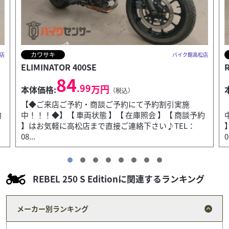
ホンダ
店
バイク館高松店
REBEL 250
39
.99
万円
本体価格:
（税込）
【◆ご来店ご予約・商談ご予約にて予約割引実施
約
中！！！◆】【 車両状態 】【 在庫照会 】【 商談予約
】はお気軽に高松店まで直接ご連絡下さい♪TEL：
08...
0
REBEL 250 S Editionに関連するランキング
メーカー別ランキング