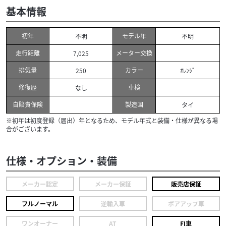
基本情報
初年
モデル年
不明
不明
走行距離
メーター交換
7,025
排気量
カラー
250
ｵﾚﾝｼﾞ
修復歴
車検
なし
自賠責保険
製造国
タイ
※初年は初度登録（届出）年となるため、モデル年式と装備・仕様が異なる場
合がございます。
仕様・オプション・装備
メーカー認定
メーカー保証
販売店保証
フルノーマル
逆輸入車
ボアアップ車
ワンオーナー
AT
FI車