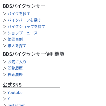
BDSバイクセンサー
＞
バイクを探す
＞
バイクパーツを探す
スズキ
バイク館高松店
＞
バイクショップを探す
GSX-S125
＞
ショップニュース
35
.99
万円
＞
整備事例
本体価格:
（税込）
＞
求人を探す
【◆ご来店ご予約・商談ご予約にて予約割引実施中！！！
◆】【 車両状態 】【 在庫照会 】【 商談予約 】はお気軽に
BDSバイクセンサー便利機能
高松店まで直接ご連絡下さい♪TEL：08...
＞
お気に入り
＞
閲覧履歴
＞
検索履歴
公式SNS
＞
Youtube
＞
X
＞
Instagram