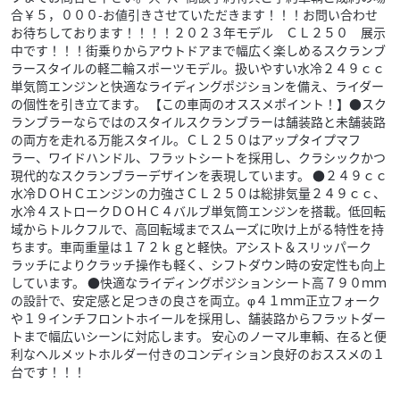
合￥５，０００-お値引きさせていただきます！！！お問い合わせ
お待ちしております！！！！２０２３年モデル ＣＬ２５０ 展示
中です！！！街乗りからアウトドアまで幅広く楽しめるスクランブ
ラースタイルの軽二輪スポーツモデル。扱いやすい水冷２４９ｃｃ
単気筒エンジンと快適なライディングポジションを備え、ライダー
の個性を引き立てます。 【この車両のオススメポイント！】●スク
ランブラーならではのスタイルスクランブラーは舗装路と未舗装路
の両方を走れる万能スタイル。ＣＬ２５０はアップタイプマフ
ラー、ワイドハンドル、フラットシートを採用し、クラシックかつ
現代的なスクランブラーデザインを表現しています。 ●２４９ｃｃ
水冷ＤＯＨＣエンジンの力強さＣＬ２５０は総排気量２４９ｃｃ、
水冷４ストロークＤＯＨＣ４バルブ単気筒エンジンを搭載。低回転
域からトルクフルで、高回転域までスムーズに吹け上がる特性を持
ちます。車両重量は１７２ｋｇと軽快。アシスト＆スリッパーク
ラッチによりクラッチ操作も軽く、シフトダウン時の安定性も向上
しています。 ●快適なライディングポジションシート高７９０ｍｍ
の設計で、安定感と足つきの良さを両立。φ４１ｍｍ正立フォーク
や１９インチフロントホイールを採用し、舗装路からフラットダー
トまで幅広いシーンに対応します。 安心のノーマル車輌、在ると便
利なヘルメットホルダー付きのコンディション良好のおススメの１
台です！！！