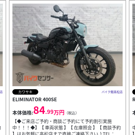
ホンダ
店
バイク館高松店
REBEL 250
39
.99
万円
本体価格:
（税込）
【◆ご来店ご予約・商談ご予約にて予約割引実施
約
中！！！◆】【 車両状態 】【 在庫照会 】【 商談予約
】はお気軽に高松店まで直接ご連絡下さい♪TEL：