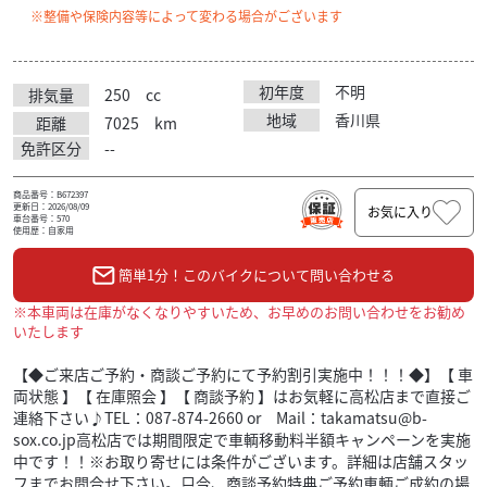
※整備や保険内容等によって変わる場合がございます
初年度
不明
排気量
250
cc
地域
香川県
距離
7025
km
免許区分
--
商品番号：B672397
更新日：2026/08/09
お気に入り
車台番号：570
使用歴：自家用
簡単1分！このバイクについて問い合わせる
※本車両は在庫がなくなりやすいため、お早めのお問い合わせをお勧め
いたします
【◆ご来店ご予約・商談ご予約にて予約割引実施中！！！◆】【 車
両状態 】【 在庫照会 】【 商談予約 】はお気軽に高松店まで直接ご
連絡下さい♪TEL：087-874-2660 or Mail：takamatsu@b-
sox.co.jp高松店では期間限定で車輌移動料半額キャンペーンを実施
中です！！※お取り寄せには条件がございます。詳細は店舗スタッ
フまでお問合せ下さい。只今、商談予約特典ご予約車輌ご成約の場