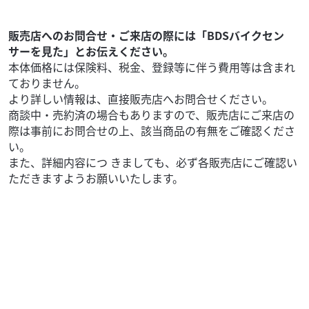
84
.99
万円
本体価格:
（税込）
【◆ご来店ご予約・商談ご予約にて予約割引実施中！！！
販売店へのお問合せ・ご来店の際には「BDSバイクセン
◆】【 車両状態 】【 在庫照会 】【 商談予約 】はお気軽に
サーを見た」とお伝えください。
高松店まで直接ご連絡下さい♪TEL：08...
本体価格には保険料、税金、登録等に伴う費用等は含まれ
ておりません。
より詳しい情報は、直接販売店へお問合せください。
商談中・売約済の場合もありますので、販売店にご来店の
際は事前にお問合せの上、該当商品の有無をご確認くださ
い。
また、詳細内容につ きましても、必ず各販売店にご確認い
ただきますようお願いいたします。