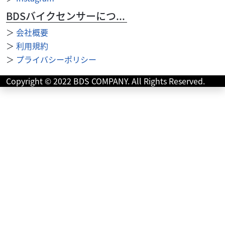
BDSバイクセンサーについて
＞
会社概要
＞
利用規約
＞
プライバシーポリシー
Copyright © 2022 BDS COMPANY. All Rights Reserved.
ホンダ
バイク館高松店
Super CUB C125
36
.99
万円
本体価格:
（税込）
【◆ご来店ご予約・商談ご予約にて予約割引実施中！！！
◆】【 車両状態 】【 在庫照会 】【 商談予約 】はお気軽に
高松店まで直接ご連絡下さい♪TEL：08...