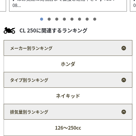
08...
0
CL 250に関連するランキング
メーカー別ランキング
ホンダ
タイプ別ランキング
ネイキッド
排気量別ランキング
カワサキ
バイク館高松店
126～250cc
ELIMINATOR 400SE