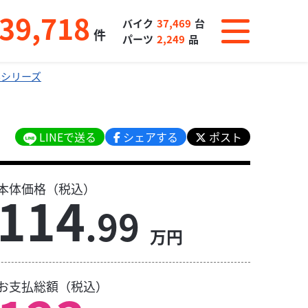
39,718
バイク
37,469
台
件
パーツ
2,249
品
Bシリーズ
LINEで送る
シェアする
ポスト
本体価格（税込）
114
.99
万円
お支払総額（税込）