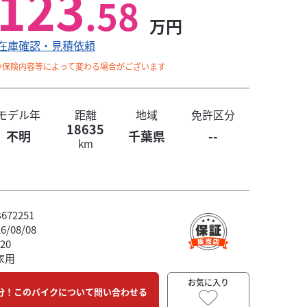
123
.58
万円
在庫確認・見積依頼
や保険内容等によって変わる場合がございます
モデル年
距離
地域
免許区分
18635
不明
千葉県
--
km
72251
/08/08
20
家用
お気に入り
分！このバイクについて問い合わせる