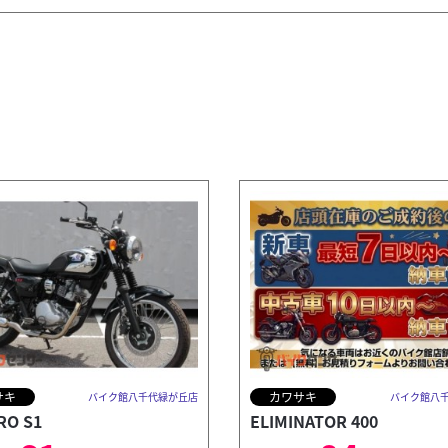
サキ
カワサキ
バイク館八千代緑が丘店
バイク館八
RO S1
ELIMINATOR 400