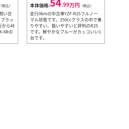
54
.99
万円
本体価格:
（税込）
（税込）
問い合
走行0kmの中古車YZF-R25フルノー
るブラッ
マル状態です。250ccクラスの中で乗
行から峠
りやすい、扱いやすいと評判のR25
-6Rの
です。鮮やかなブルーがカッコいい1
台です。
バイク館八千代緑が丘店
雰囲気が漂う1台です。230ccですから高速...