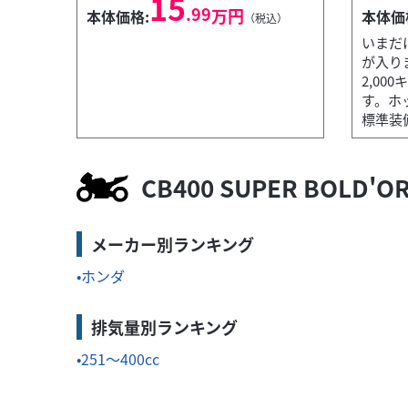
15
.99
万円
本体価格:
本体価
（税込）
いまだに
が入り
2,00
す。ホ
標準装備!
カワサキ
バイク館八千代緑が丘店
MEGURO S1
61
CB400 SUPER BOLD
.99
万円
本体価格:
（税込）
利ですよ。燃費...
おしゃれなMEGRO S1 230ccで
メーカー別ランキング
ホンダ
排気量別ランキング
251～400cc