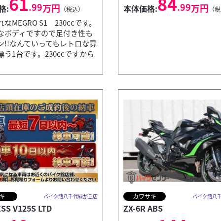
61
84
.99
.99
万円
万円
格:
本体価格:
（税込）
（税
なMEGRO S1 230ccです。
なボディですので足付き性も
ン!!なんていってもレトロな雰
う1台です。230ccですから
キ
カワサキ
バイク館八千代緑が丘店
バイク館八
SS V125S LTD
ZX-6R ABS