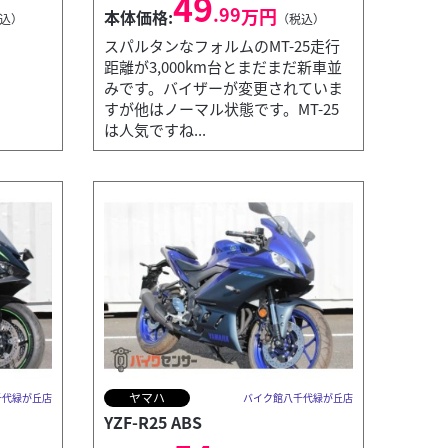
49
.99
万円
本体価格:
込）
（税込）
スパルタンなフォルムのMT-25走行
距離が3,000km台とまだまだ新車並
みです。バイザーが変更されていま
すが他はノーマル状態です。MT-25
は人気ですね...
ヤマハ
千代緑が丘店
バイク館八千代緑が丘店
YZF-R25 ABS