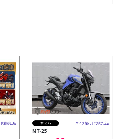
ヤマハ
千代緑が丘店
バイク館八千代緑が丘店
MT-25