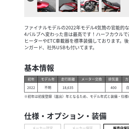
ファイナルモデルの2022年モデル4気筒の官能的
4バルブへ変わった音は最高です！ハーフカウルで
ヒーターやETC車載器を標準装備しております。
ンガード、社外USBも付いてます。
基本情報
初年
モデル年
走行距離
メーター交換
排気量
カ
2022
不明
18,635
400
白
※初年は初度登録（届出）年となるため、モデル年式と装備・仕様
仕様・オプション・装備
メーカー認定
メーカー保証
販売店保