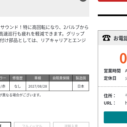
なサウンド！特に高回転になり、2バルブから
高速巡行も疲れを軽減できます。グリップ
お電
後付け部品としては、リアキャリアとエンジ
0
営業時間
定休日
ラー
修復歴
車検
自賠責保険
製造国
/赤
なし
2027/08/28
日本
が異なる場合がございます。
住所：
URL：
h
証
フルノーマル
逆輸入車