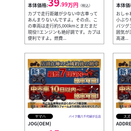
39
.99
万円
本体価格:
本体価
（税込）
カブで走行距離が少ない中古車って
おしゃれ
あんまりないんですよ。その点、こ
小ぶり
の車両は走行約5,000kmとまだまだ
バツグ
現役!!エンジンも絶好調です。カブは
囲気が漂
便利ですよ。燃費...
高速...
ヤマハ
スズ
バイク館八千代緑が丘店
JOG(OEM)
ADDRE