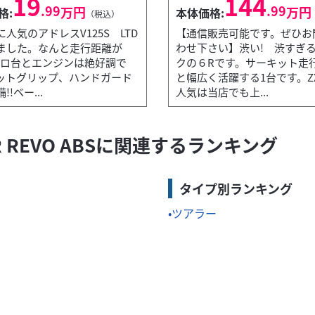
19
144
.99
.99
万円
万円
格:
本体価格:
（税込）
人気のアドレスV125S LTD
【通信販売可能です。ぜひお
ました。なんと走行距離が
わせ下さい】渋い! 渋すぎ
0キロ台とエンジンは絶好調で
クの６Rです。サーキット走
ットグリップ、ハンドガード
と幅広く活躍する1台です。ZX
!ベー...
人気は当店でも上...
'OR REVO ABSに関連するランキング
す。小ぶりなボディですので足付き性もバツグン!!なんていってもレトロな
タイプ別ランキング
ツアラー