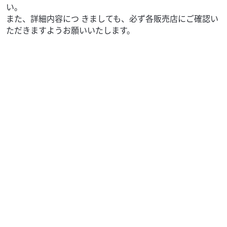
い。
また、詳細内容につ きましても、必ず各販売店にご確認い
ただきますようお願いいたします。
カワサキ
バイク館奈良店
KSR-2
34
.99
万円
本体価格:
（税込）