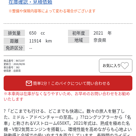
在庫確認・見積依頼
※整備や保険内容等によって変わる場合がございます
排気量
650
cc
初年度
2021
年
地域
奈良県
距離
11914
km
免許区分
--
商品番号：B672197
更新日：2026/08/06
お気に入り
車台番号：382
使用歴：自家用
簡単1分！このバイクについて問い合わせる
※本車両は在庫がなくなりやすいため、お早めのお問い合わせをお勧め
いたします
?「どこまでも行ける、どこまでも快適に。数々の旅人を魅了し
た、ミドル・アドベンチャーの至高。」??ロングツアラーから「名
車」と称されるVストローム650XT。2021年式は、熟成を極めた名
機・V型2気筒エンジンを搭載し、環境性能を高めながらも心地よい
鼓動感と全域での扱いやすさを両立しています。長時間のライディ