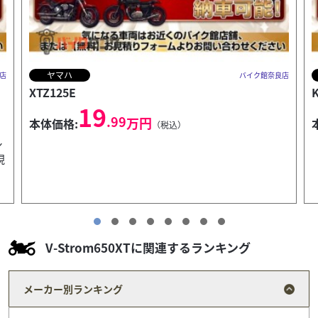
カワサキ
店
バイク館奈良店
KSR-2
T
34
.99
万円
本体価格:
（税込）
V-Strom650XTに関連するランキング
メーカー別ランキング