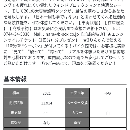
ングでも疲れにくい優れたウインドプロテクションと快適なシー
ト、そして20Lの大容量燃料タンクが、給油の煩わしさからあなた
を解放します。「日本一周も夢ではない」と思わせてくれる圧倒的
な巡航性能を、ぜひ体感してください。【 車両状態 】【 在庫照会
】【 商談予約 】はお気軽に奈良店まで直接ご連絡下さい。TEL：
0744-34-5336 Mail：nara@b-sox.co.jp【ご成約特典】★エンジ
ンオイルチケット（1回分）分プレゼント！★2りんかんで使える
「10％OFFクーポン」が付いてくる！バイク館では、お客様に実際
に "見て" "触って" "跨って" リアルを体験いただける接客応
対を心掛けております。屋内展示なので雨でも安心してごゆっくり
ご覧いただけます。ぜひご来店にて、現車をご確認ください！
基本情報
初年
モデル年
2021
不明
走行距離
メーター交換
11,914
排気量
カラー
650
白
修復歴
車検
なし