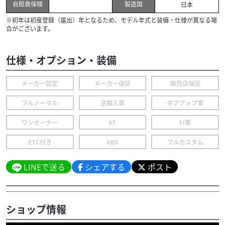
自賠責保険
製造国
日本
※初年は初度登録（届出）年となるため、モデル年式と装備・仕様が異なる場
合がございます。
仕様・オプション・装備
メーカー認定
メーカー保証
販売店保証
フルノーマル
逆輸入車
ボアアップ車
ワンオーナー
AT
FI車
ETC付き
ABS
フルカスタム
LINEで送る
シェアする
ポスト
ショップ情報