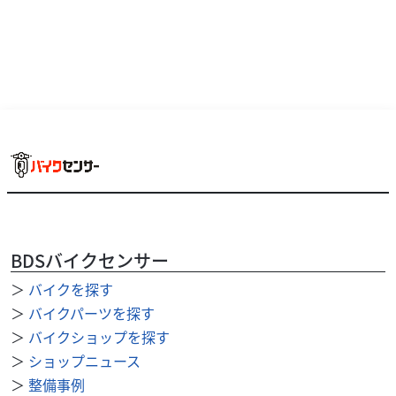
ヤマハ
バイク館奈良店
Tenere700
129
.99
万円
本体価格:
BDSバイクセンサー
（税込）
＞
バイクを探す
＞
バイクパーツを探す
＞
バイクショップを探す
＞
ショップニュース
＞
整備事例