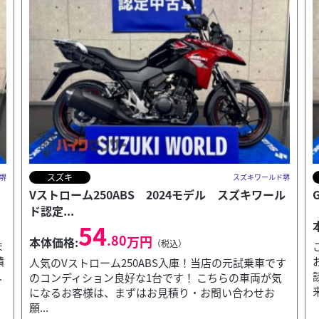
スズキ
堺
スズキワールド堺
ル
GSX-8T 2026モデル 新車 【店頭展示あり】
129
.80
万円
本体価格:
（税込）
こちらの車両が気になるお客様は、まずはお見積り・
お問い合わせお願い致します！ ご検討中のバイクが商
す
談・売約済となってしまう場合もございますので、 ご
来...