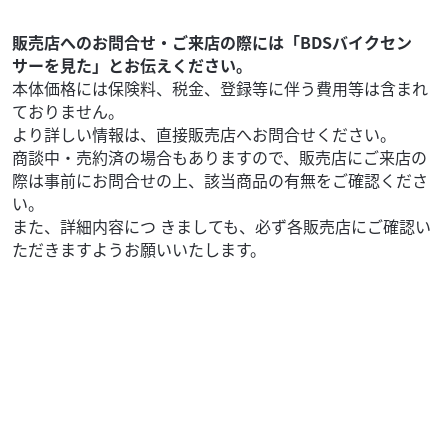
54
.80
万円
本体価格:
（税込）
人気のVストローム250ABS入庫！当店の元試乗車ですのコ
販売店へのお問合せ・ご来店の際には「BDSバイクセン
ンディション良好な1台です！ こちらの車両が気になるお客
サーを見た」とお伝えください。
様は、まずはお見積り・お問い合わせお願...
本体価格には保険料、税金、登録等に伴う費用等は含まれ
ておりません。
より詳しい情報は、直接販売店へお問合せください。
商談中・売約済の場合もありますので、販売店にご来店の
際は事前にお問合せの上、該当商品の有無をご確認くださ
い。
また、詳細内容につ きましても、必ず各販売店にご確認い
ただきますようお願いいたします。