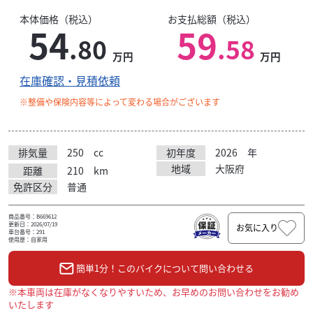
本体価格（税込）
お支払総額（税込）
54
59
.80
.58
万円
万円
在庫確認・見積依頼
※整備や保険内容等によって変わる場合がございます
排気量
250
cc
初年度
2026
年
地域
大阪府
距離
210
km
免許区分
普通
商品番号：B669612
更新日：2026/07/19
お気に入り
車台番号：291
使用歴：自家用
簡単1分！このバイクについて問い合わせる
※本車両は在庫がなくなりやすいため、お早めのお問い合わせをお勧め
いたします