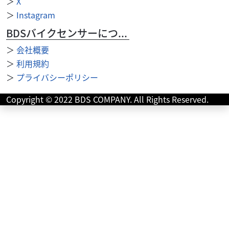
＞
X
＞
Instagram
BDSバイクセンサーについて
＞
会社概要
＞
利用規約
＞
プライバシーポリシー
スズキ
スズキワールド堺
Copyright © 2022 BDS COMPANY. All Rights Reserved.
DR-Z400SM 2025モデル スズキワールド認定中古車
109
.78
万円
本体価格:
（税込）
話題のDR-Z4SM入荷！当店の元試乗車ですので距離もすく
なくコンデションも良好！ こちらの車両が気になるお客様
は、まずはお見積り・お問い合わせお願い致...