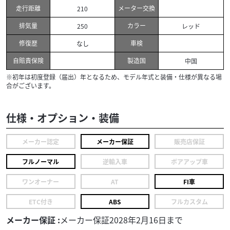
走行距離
メーター交換
210
排気量
カラー
250
レッド
修復歴
車検
なし
自賠責保険
製造国
中国
※初年は初度登録（届出）年となるため、モデル年式と装備・仕様が異なる場
合がございます。
仕様・オプション・装備
メーカー認定
メーカー保証
販売店保証
フルノーマル
逆輸入車
ボアアップ車
ワンオーナー
AT
FI車
ETC付き
ABS
フルカスタム
メーカー保証 :
メーカー保証2028年2月16日まで