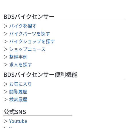
BDSバイクセンサー
＞
バイクを探す
スズキ
スズキワールド堺
Vストローム250SX 2025モデル スズキワールド認定
＞
バイクパーツを探す
中...
＞
バイクショップを探す
46
＞
ショップニュース
.80
万円
本体価格:
（税込）
＞
整備事例
人気のVストローム250SX入荷！人気カラーのイエロー！当
＞
求人を探す
店の元試乗車ですのでコンディションも良好！ こちらの車
両が気になるお客様は、まずはお見積り・お...
BDSバイクセンサー便利機能
＞
お気に入り
＞
閲覧履歴
＞
検索履歴
公式SNS
＞
Youtube