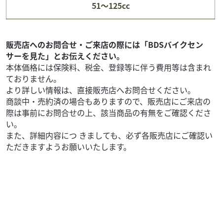
51～125cc
63
.80
万円
本体価格:
（税込）
◆ワンオーナー車！ ◆マルチバー付き！ ◆安心のサービス
お引き渡し後7日間以内に限り、保証対象外部品も無償修理
販売店へのお問合せ・ご来店の際には「BDSバイクセン
いたします。 ◆126cc以上通販時送...
サーを見た」とお伝えください。
本体価格には保険料、税金、登録等に伴う費用等は含まれ
ておりません。
より詳しい情報は、直接販売店へお問合せください。
商談中・売約済の場合もありますので、販売店にご来店の
際は事前にお問合せの上、該当商品の有無をご確認くださ
い。
また、詳細内容につ きましても、必ず各販売店にご確認い
ただきますようお願いいたします。