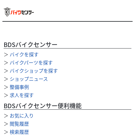
ホンダ
バイク王 小牧店
BDSバイクセンサー
ＣＢ４００Ｆ ２０１３年モデル！!
＞
バイクを探す
37
.80
万円
本体価格:
＞
バイクパーツを探す
（税込）
◆2013年モデル！ ◆安心のサービス お引き渡し後7日間以
＞
バイクショップを探す
内に限り、保証対象外部品も無償修理いたします。 ◆126cc
＞
ショップニュース
以上通販時送料無料※ 通信販売...
＞
整備事例
＞
求人を探す
BDSバイクセンサー便利機能
＞
お気に入り
＞
閲覧履歴
＞
検索履歴