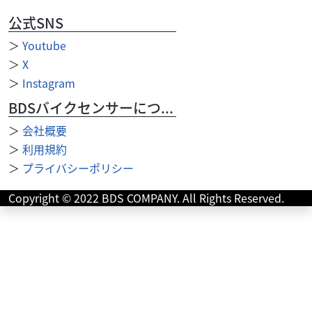
公式SNS
＞
Youtube
＞
X
＞
Instagram
BDSバイクセンサーについて
＞
会社概要
ホンダ
バイク王 小牧店
＞
利用規約
【モンゴリ館】モンキー ２００１モデル １０６ｃｃ
＞
プライバシーポリシー
ボアアップ...
49
Copyright © 2022 BDS COMPANY. All Rights Reserved.
.80
万円
本体価格:
（税込）
◆106ｃｃボアアップ車輛！ ◆マーシャルヘッドライトカス
タム！ ◆安心のサービス お引き渡し後7日間以内に限り、
保証対象外部品も無償修理いたします。 ...