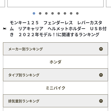
モンキー１２５ フェンダーレス レバーカスタ
ム リアキャリア ヘルメットホルダー ＵＳＢ付
き ２０２２年モデル！!に関連するランキング
メーカー別ランキング
ホンダ
タイプ別ランキング
ミニバイク
カワサキ
バイク王 小牧店
排気量別ランキング
ＮＩＮＪＡ４００ ワンオーナー車 マルチバー スラ
イダー付 ...