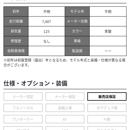
初年
モデル年
不明
不明
走行距離
メーター交換
7,487
排気量
カラー
125
青銀
修復歴
車検
なし
自賠責保険
製造国
ーー
※初年は初度登録（届出）年となるため、モデル年式と装備・仕様が異なる場
合がございます。
仕様・オプション・装備
メーカー認定
メーカー保証
販売店保証
フルノーマル
逆輸入車
ボアアップ車
ワンオーナー
AT
FI車