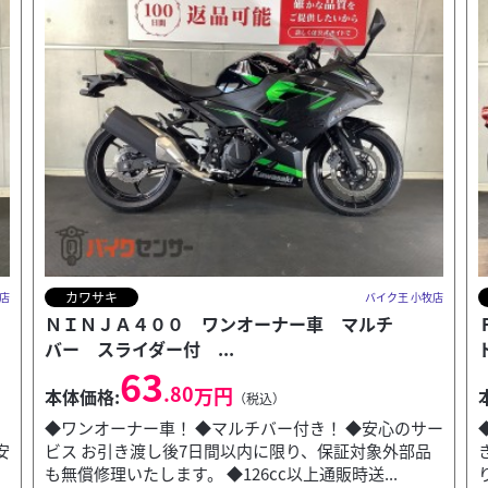
ハーレーダビッドソン
店
バイク王 小牧店
ＦＸＬＲ１７５０ スクリーン エンジンガー
ド サドルバック付...
155
.80
万円
本体価格:
（税込）
ー
◆スクリーン・エンジンガード！ ◆サドルバック付
き！ ◆安心のサービス お引き渡し後7日間以内に限
り、保証対象外部品も無償修理いたします。 ◆126c...