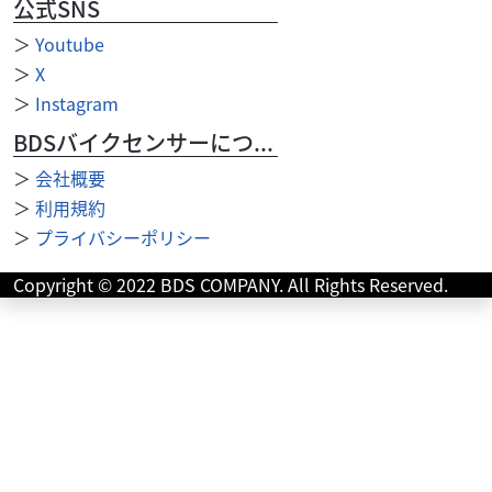
公式SNS
＞
Youtube
＞
X
＞
Instagram
BDSバイクセンサーについて
＞
会社概要
＞
利用規約
ホンダ
バイク王 小牧店
＞
プライバシーポリシー
【モンゴリ館】モンキー ２００１モデル １０６ｃｃ
ボアアップ...
Copyright © 2022 BDS COMPANY. All Rights Reserved.
49
.80
万円
本体価格:
（税込）
◆106ｃｃボアアップ車輛！ ◆マーシャルヘッドライトカス
タム！ ◆安心のサービス お引き渡し後7日間以内に限り、
保証対象外部品も無償修理いたします。 ...