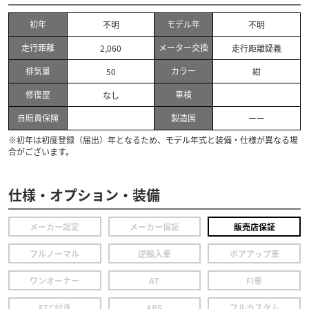
初年
モデル年
不明
不明
走行距離
メーター交換
2,060
走行距離疑義
排気量
カラー
50
紺
修復歴
車検
なし
自賠責保険
製造国
ーー
※初年は初度登録（届出）年となるため、モデル年式と装備・仕様が異なる場
合がございます。
仕様・オプション・装備
メーカー認定
メーカー保証
販売店保証
フルノーマル
逆輸入車
ボアアップ車
ワンオーナー
AT
FI車
ETC付き
ABS
フルカスタム