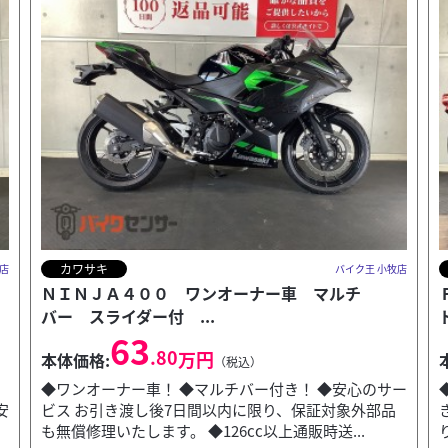
ハーレーダビッドソン
牧店
バイク王 小牧店
ＦＸＬＲ１７５０ スクリーン エンジンガー
ド サドルバック付...
155
.80
万円
本体価格:
（税込）
サー
◆スクリーン・エンジンガード！ ◆サドルバック付
品
き！ ◆安心のサービス お引き渡し後7日間以内に限
り、保証対象外部品も無償修理いたします。 ◆126c...