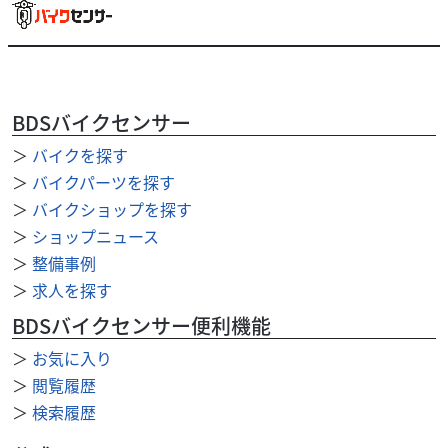
BDSバイクセンサー
ホンダ
バイク王 小牧店
＞
バイクを探す
ＣＢ４００Ｆ ２０１３年モデル！!
37
＞
バイクパーツを探す
.80
万円
本体価格:
（税込）
＞
バイクショップを探す
◆2013年モデル！ ◆安心のサービス お引き渡し後7日間以
＞
ショップニュース
内に限り、保証対象外部品も無償修理いたします。 ◆126cc
＞
整備事例
以上通販時送料無料※ 通信販売...
＞
求人を探す
BDSバイクセンサー便利機能
＞
お気に入り
＞
閲覧履歴
＞
検索履歴