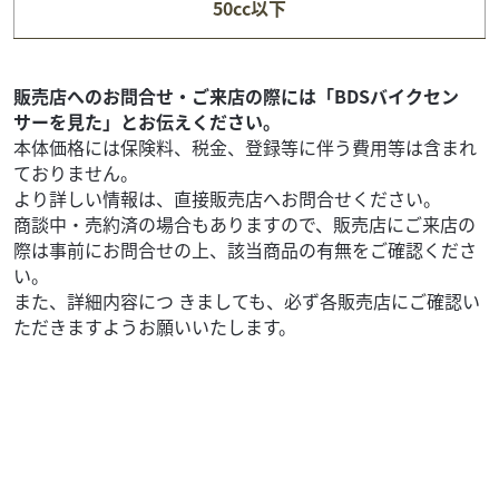
50cc以下
63
.80
万円
本体価格:
（税込）
◆ワンオーナー車！ ◆マルチバー付き！ ◆安心のサービス
お引き渡し後7日間以内に限り、保証対象外部品も無償修理
販売店へのお問合せ・ご来店の際には「BDSバイクセン
いたします。 ◆126cc以上通販時送...
サーを見た」とお伝えください。
本体価格には保険料、税金、登録等に伴う費用等は含まれ
ておりません。
より詳しい情報は、直接販売店へお問合せください。
商談中・売約済の場合もありますので、販売店にご来店の
際は事前にお問合せの上、該当商品の有無をご確認くださ
い。
また、詳細内容につ きましても、必ず各販売店にご確認い
ただきますようお願いいたします。