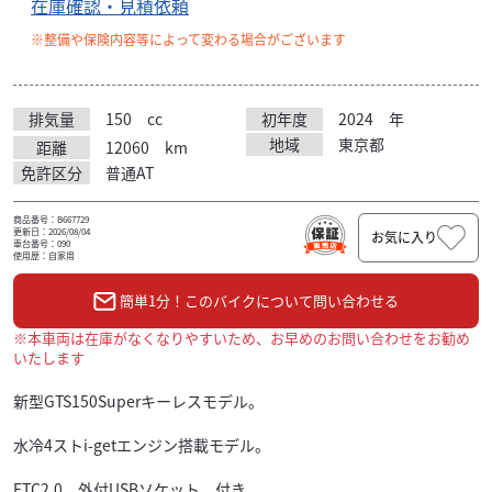
在庫確認・見積依頼
※整備や保険内容等によって変わる場合がございます
排気量
150
cc
初年度
2024
年
地域
東京都
距離
12060
km
免許区分
普通AT
商品番号：B667729
更新日：2026/08/04
お気に入り
車台番号：090
使用歴：自家用
簡単1分！このバイクについて問い合わせる
※本車両は在庫がなくなりやすいため、お早めのお問い合わせをお勧め
いたします
新型GTS150Superキーレスモデル。
水冷4ストi-getエンジン搭載モデル。
ETC2.0、外付USBソケット、付き。