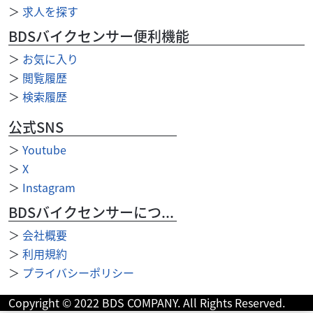
＞
求人を探す
ター、標準装備...
BDSバイクセンサー便利機能
＞
お気に入り
＞
閲覧履歴
＞
検索履歴
公式SNS
＞
Youtube
＞
X
＞
Instagram
BDSバイクセンサーについて
＞
会社概要
＞
利用規約
＞
プライバシーポリシー
ベスパ
oneperfour
LX125i-get
Copyright © 2022 BDS COMPANY. All Rights Reserved.