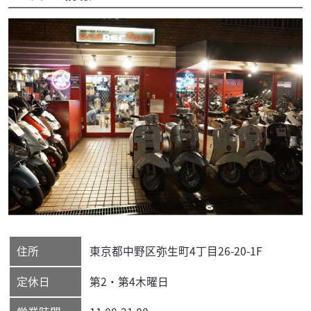
住所
東京都
中野区
弥生町4丁目26-20-1F
定休日
第2・第4木曜日