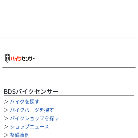
BDSバイクセンサー
＞
バイクを探す
ベスパ
oneperfour
LX125ABSi-get
＞
バイクパーツを探す
35
＞
バイクショップを探す
.20
万円
本体価格:
（税込）
＞
ショップニュース
2025年式ワンオーナー。 高年式、低走行、フルノーマル。
＞
整備事例
現行新型LX125。 ABS、LEDヘッドライト、デジタルメー