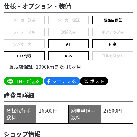
仕様・オプション・装備
メーカー認定
メーカー保証
販売店保証
フルノーマル
逆輸入車
ボアアップ車
ワンオーナー
AT
FI車
ETC付き
ABS
フルカスタム
販売店保証 :
1000kmまたは6ヶ月
LINEで送る
シェアする
ポスト
諸費用詳細
登録代行手
16500円
納車整備手
27500円
数料
数料
ショップ情報