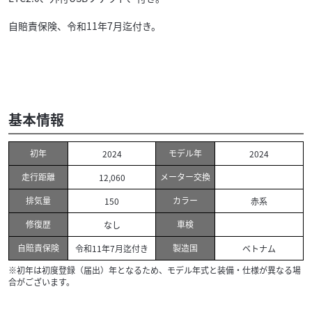
自賠責保険、令和11年7月迄付き。
基本情報
初年
モデル年
2024
2024
走行距離
メーター交換
12,060
排気量
カラー
150
赤系
修復歴
車検
なし
自賠責保険
製造国
令和11年7月迄付き
ベトナム
※初年は初度登録（届出）年となるため、モデル年式と装備・仕様が異なる場
合がございます。