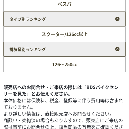
ベスパ
タイプ別ランキング
スクーター/126cc以上
排気量別ランキング
ベスパ
oneperfour
126～250cc
LX125i-get
35
.20
万円
本体価格:
（税込）
2022年式ワンオーナーのLX125i-get入荷です。 高年式、低
販売店へのお問合せ・ご来店の際には「BDSバイクセン
走行、小傷程度、リヤキャリア付き。 自賠責も少し残って
サーを見た」とお伝えください。
ます。 即納可...
本体価格には保険料、税金、登録等に伴う費用等は含まれ
ておりません。
より詳しい情報は、直接販売店へお問合せください。
商談中・売約済の場合もありますので、販売店にご来店の
際は事前にお問合せの上、該当商品の有無をご確認くださ