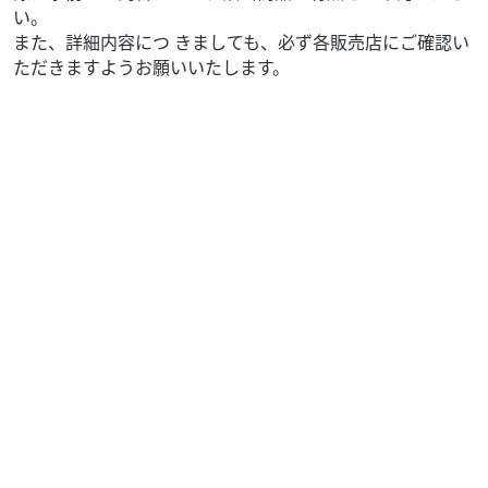
い。
また、詳細内容につ きましても、必ず各販売店にご確認い
ただきますようお願いいたします。
ランブレッタ
oneperfour
J125
66
.00
万円
本体価格:
（税込）
2026年、秋、日本に新入荷のLambrettaニューモデル、
J125です。 正規輸入車。展示新車。即納可能。