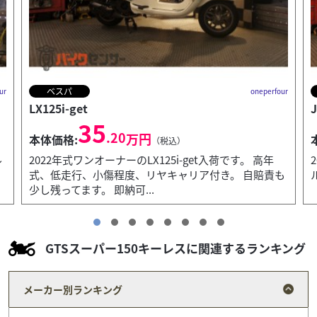
ランブレッタ
ur
oneperfour
J125
L
66
.00
万円
本体価格:
（税込）
2026年、秋、日本に新入荷のLambrettaニューモデ
も
ル、J125です。 正規輸入車。展示新車。即納可能。
GTSスーパー150キーレスに関連するランキング
メーカー別ランキング