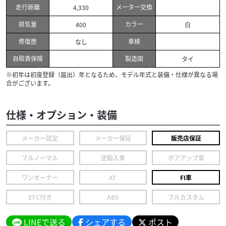
走行距離
メーター交換
4,330
排気量
カラー
400
白
修復歴
車検
なし
自賠責保険
製造国
タイ
※初年は初度登録（届出）年となるため、モデル年式と装備・仕様が異なる場
合がございます。
仕様・オプション・装備
メーカー認定
メーカー保証
販売店保証
フルノーマル
逆輸入車
ボアアップ車
ワンオーナー
AT
FI車
ETC付き
ABS
フルカスタム
LINEで送る
シェアする
ポスト