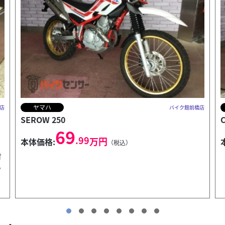
ホンダ
店
バイク館前橋店
CROSS CUB 50
26
.99
万円
本体価格:
（税込）