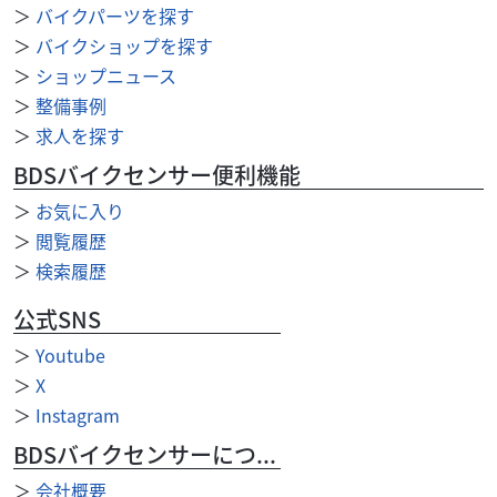
＞
バイクパーツを探す
＞
バイクショップを探す
＞
ショップニュース
＞
整備事例
＞
求人を探す
BDSバイクセンサー便利機能
＞
お気に入り
＞
閲覧履歴
＞
検索履歴
公式SNS
＞
Youtube
カワサキ
バイク館前橋店
＞
X
KLX230SM
＞
Instagram
52
.99
万円
BDSバイクセンサーについて
本体価格:
（税込）
ナックルガード・マルチバー・大型スクリーン・リアキャ
＞
会社概要