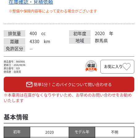
在庫確認・見積依頼
※整備や保険内容等によって変わる場合がございます
排気量
400
cc
初年度
2020
年
地域
群馬県
距離
4330
km
免許区分
--
商品番号：B665681
更新日：2026/08/06
お気に入り
車台番号：029
使用歴：自家用
簡単1分！このバイクについて問い合わせる
※本車両は在庫がなくなりやすいため、お早めのお問い合わせをお勧め
いたします
基本情報
初年
モデル年
2020
不明