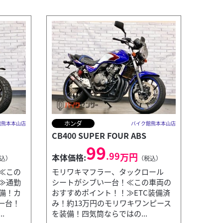
ホンダ
館熊本本山店
バイク館熊本本山店
CB400 SUPER FOUR ABS
99
.99
万円
本体価格:
込）
（税込）
≪この
モリワキマフラー、タックロール
≫通勤
シートがシブい一台！≪この車両の
備！カ
おすすめポイント！！≫ETC装備済
一台！
み！約13万円のモリワキワンピース
.
を装備！四気筒ならではの...