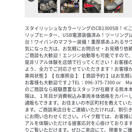
スタイリッシュなカラーリングのCB1300SB！≪
リップヒーター、USB電源装備済み！ツーリング
台！ワイバンのマフラー装備！重厚感あふれるサ
気になった方は、お気軽にお問合せ・お見積り依
ご商談も大歓迎！エンジン始動等も可能ですので
是非リアル体験を店頭で行ってください！お客様
よう、全力でご対応させていただきます！お客様
車両状態 】【 在庫照会 】【 商談予約 】はお
お客様も大歓迎です♪TEL：096-375-7300 or Mai
のご商談なら経験豊富なスタッフが在籍する熊本
険は、１年目が消費税込み車両本体価格をカバー
通販もできます。お住まいの市区町村を教えてい
ます。ご商談来店日をご連絡いただければ、割引
にお問い合わせください。バイク館では、お客様に実
アルを体験いただける接客応対を心掛けておりま
りご覧いただけます。ぜひご来店にて、現車をご