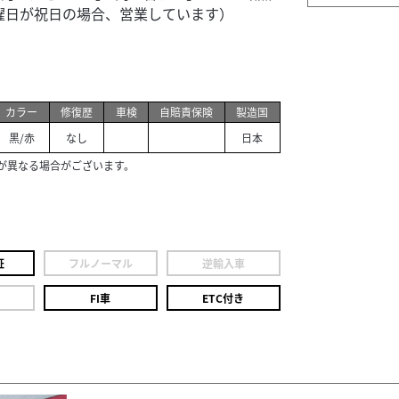
日（火曜日が祝日の場合、営業しています）
カラー
修復歴
車検
自賠責保険
製造国
黒/赤
なし
日本
が異なる場合がございます。
証
フルノーマル
逆輸入車
FI車
ETC付き