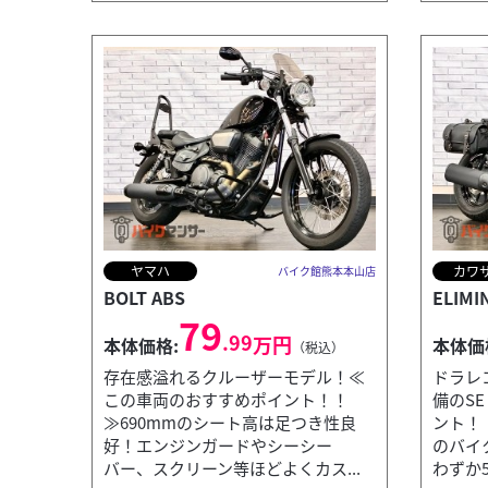
ヤマハ
カワ
バイク館熊本本山店
BOLT ABS
ELIMI
79
.99
万円
本体価格:
本体価
（税込）
存在感溢れるクルーザーモデル！≪
ドラレ
この車両のおすすめポイント！！
備のS
≫690mmのシート高は足つき性良
ント！
好！エンジンガードやシーシー
のバイ
バー、スクリーン等ほどよくカス...
わずか54