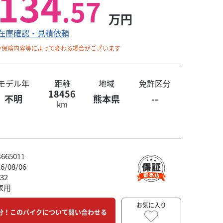
134
.57
万円
在庫確認・見積依頼
や保険内容等によって変わる場合がございます
モデル年
距離
地域
免許区分
18456
不明
熊本県
--
km
65011
/08/06
32
家用
お気に入り
分！このバイクについて問い合わせる