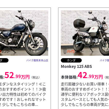
ダ
ホンダ
バイク館熊本本山店
バイク
Monkey 125 ABS
52
42
.99
.99
万円
万円
格:
本体価格:
（税込）
（税
モダンなスタイリング！≪こ
走行距離少ないお買い得車！
のおすすめポイント！！≫扱
車両のおすすめポイント！！
い出力特性は初めてのバイク
通学に便利なリアボックス装
すめです！おしゃれなマット
スタムベースとしても人気の
！少しでもこちらの車...
少しでもこちらの車両が気に..