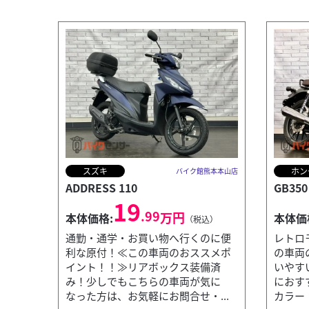
スズキ
ホン
バイク館熊本本山店
ADDRESS 110
GB350
19
.99
万円
本体価格:
本体価
（税込）
通勤・通学・お買い物へ行くのに便
レトロ
利な原付！≪この車両のおススメポ
の車両
イント！！≫リアボックス装備済
いやす
み！少しでもこちらの車両が気に
におす
なった方は、お気軽にお問合せ・...
カラー