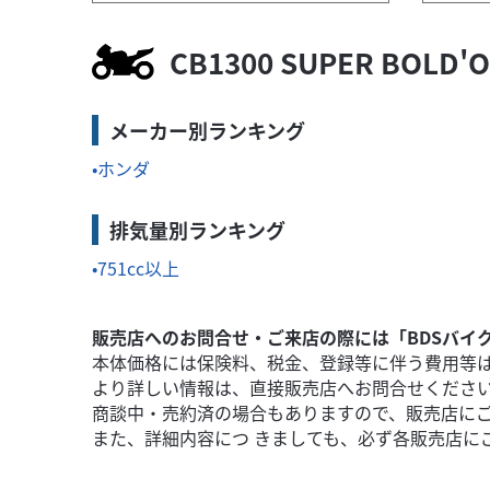
ホンダ
バイク館熊本本山店
GB350
52
CB1300 SUPER BO
.99
万円
本体価格:
（税込）
気軽にお問
レトロモダンなスタイリング！≪この車両のおす
メーカー別ランキング
らの車...
ホンダ
排気量別ランキング
751cc以上
販売店へのお問合せ・ご来店の際には「BDSバイ
本体価格には保険料、税金、登録等に伴う費用等
より詳しい情報は、直接販売店へお問合せくださ
商談中・売約済の場合もありますので、販売店に
また、詳細内容につ きましても、必ず各販売店に