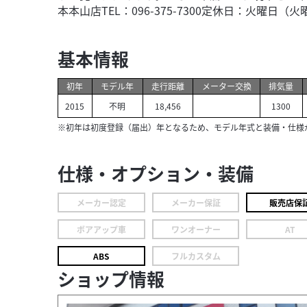
本本山店TEL：096-375-7300定休日：火曜
基本情報
初年
モデル年
走行距離
メーター交換
排気量
2015
不明
18,456
1300
※初年は初度登録（届出）年となるため、モデル年式と装備・仕様
仕様・オプション・装備
メーカー認定
メーカー保証
販売店保
ボアアップ車
ワンオーナー
AT
ABS
フルカスタム
ショップ情報