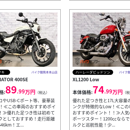
サキ
ハーレーダビッドソン
バイク館熊本本山店
バイク
NATOR 400SE
XL1200 Low
89
74
.99
.99
万円
万円
格:
本体価格:
（税込）
（税
コやUSB-Cポート等、豪華装
優れた足つき性と17L大容量
E！≪この車両のおすすめポイ
ンクが特徴的なLow！≪この
！≫優れた足つき性は初めて
おすすめポイント！！≫人気
クとしておすすめ！走行距離
ポーツスター！1200㏄なら
6km！エ...
ルクと巡航性能！少...