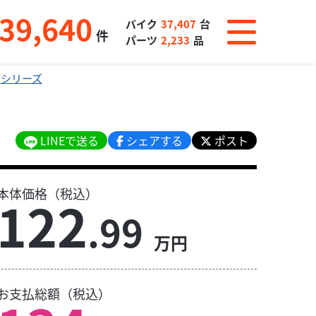
39,640
バイク
37,407
台
件
パーツ
2,233
品
Bシリーズ
LINEで送る
シェアする
ポスト
本体価格（税込）
122
.99
万円
お支払総額（税込）