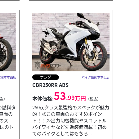
ホンダ
館熊本本山店
バイク館熊本本山店
CBR250RR ABS
53
.99
万円
本体価格:
込）
（税込）
の燃料タ
250㏄クラス最強格のスペックが魅力
車両の
的！≪この車両のおすすめポイン
のス
ト！！≫出力切替機能やスロットル
ではのト
バイワイヤなど先進装備満載！初め
てのバイクとしてはもちろ...