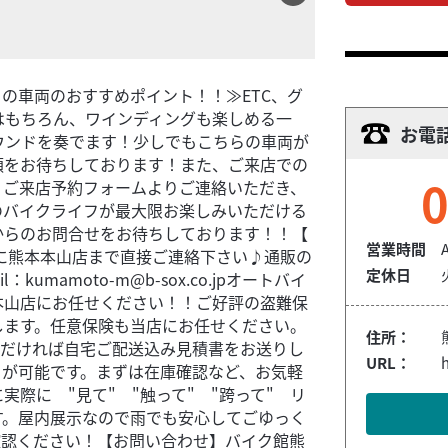
この車両のおすすめポイント！！≫ETC、グ
はもちろん、ワインディングも楽しめる一
お電
ウンドを奏でます！少しでもこちらの車両が
頼をお待ちしております！また、ご来店での
0
、ご来店予約フォームよりご連絡いただき、
のバイクライフが最大限お楽しみいただける
からのお問合せをお待ちしております！！【
営業時間
気軽に熊本本山店まで直接ご連絡下さい♪通販の
定休日
l：kumamoto-m@b-sox.co.jpオートバイ
本山店にお任せください！！ご好評の盗難保
します。任意保険も当店にお任せください。
住所：
ただければ自宅ご配送込み見積書をお送りし
URL：
h
きが可能です。まずは在庫確認など、お気軽
際に "見て" "触って" "跨って" リ
す。屋内展示なので雨でも安心してごゆっく
確認ください！【お問い合わせ】バイク館熊