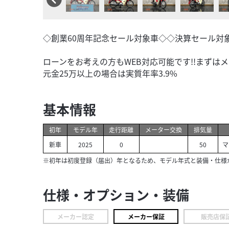
◇創業60周年記念セール対象車◇◇決算セール対
ローンをお考えの方もWEB対応可能です!!まずは
元金25万以上の場合は実質年率3.9%
基本情報
初年
モデル年
走行距離
メーター交換
排気量
新車
2025
0
50
マ
※初年は初度登録（届出）年となるため、モデル年式と装備・仕様
仕様・オプション・装備
メーカー認定
メーカー保証
販売店保