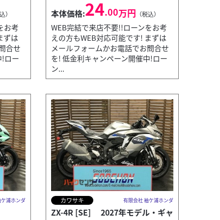
24
.00
万円
本体価格:
込）
（税込）
をお考
WEB完結で来店不要!!ローンをお考
まずは
えの方もWEB対応可能です! まずは
問合せ
メールフォームかお電話でお問合せ
!ロー
を! 低金利キャンペーン開催中!ロー
ン...
カワサキ
袖ケ浦ホンダ
有限会社 袖ケ浦ホンダ
ZX-4R [SE] 2027年モデル・ギャ