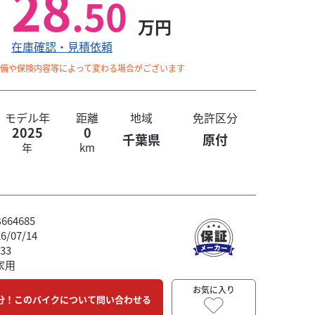
28
.50
万円
在庫確認・見積依頼
整備や保険内容等によって変わる場合がございます
モデル年
距離
地域
免許区分
2025
0
千葉県
原付
年
km
64685
/07/14
33
家用
お気に入り
分！このバイクについて問い合わせる