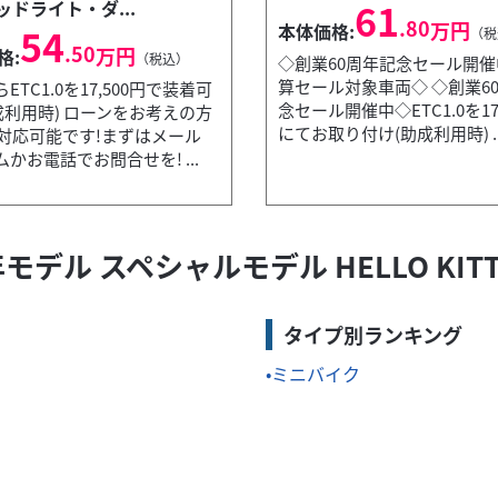
61
ッドライト・ダ...
.80
万円
本体価格:
54
（税
.50
万円
格:
（税込）
◇創業60周年記念セール開
算セール対象車両◇ ◇創業6
ETC1.0を17,500円で装着可
念セール開催中◇ETC1.0を17,
成利用時) ローンをお考えの方
にてお取り付け(助成利用時) ..
B対応可能です!まずはメール
キ
かお電話でお問合せを! ...
A ZX-4RR 2027年モデル ライムグリーン
121
.00
万円
:
（税込）
年モデル スペシャルモデル HELLO K
2.0は￥28,500にてお取り付け(助成利用時)メーター内のインジケ
タイプ別ランキング
ミニバイク