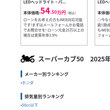
LEDヘッドライト・パ...
LEDヘ
54
.50
万円
本体価格:
本体価
（税込）
ローンをお考えの方もWEB対応可能
◇今なら
です!まずはメールフォームかお電話
能!(助
でお問合せを! ローン元金25万以上の
もWE
カワサ
有限会社 袖ケ浦ホンダ
場合は実質年率3.9%
フォーム
NINJ
本体価格
スーパーカブ50 2025
を!
◇ETC
メーカー別ランキング
ホンダ
排気量別ランキング
50cc以下