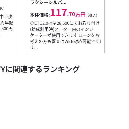
ラクシーシルバ...
117
込）
.70
万円
本体価格:
（税込）
催中◇決
0周年記
◇ETC2.0は￥28,500にてお取り付け
500円
(助成利用時)メーター内のインジ
.
ケーターが使用できます ローンをお
考えの方も審査はWEB対応可能です!
ま...
ITTYに関連するランキング
ーターが使用できます ローンをお考えの方も審査はWEB対応可能です!ま