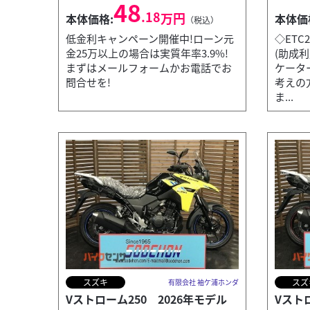
48
.18
万円
本体価格:
本体価
（税込）
低金利キャンペーン開催中!ローン元
◇ETC
金25万以上の場合は実質年率3.9%!
(助成
まずはメールフォームかお電話でお
ケータ
問合せを!
考えの
ま...
スズキ
スズ
有限会社 袖ケ浦ホンダ
Vストローム250 2026年モデル
Vスト