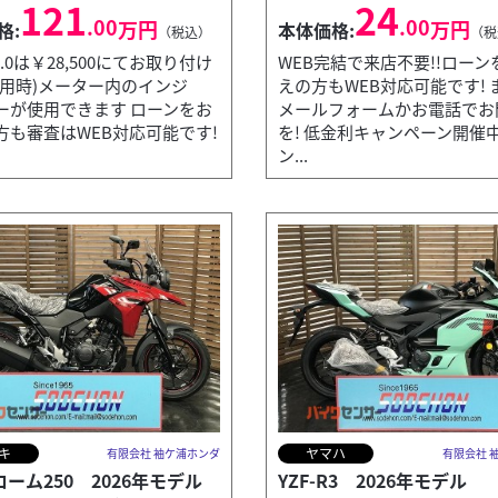
121
24
.00
.00
万円
万円
格:
本体価格:
（税込）
（税
2.0は￥28,500にてお取り付け
WEB完結で来店不要!!ローン
利用時)メーター内のインジ
えの方もWEB対応可能です! 
ーが使用できます ローンをお
メールフォームかお電話でお
方も審査はWEB対応可能です!
を! 低金利キャンペーン開催中
ン...
キ
ヤマハ
有限会社 袖ケ浦ホンダ
有限会社 
ローム250 2026年モデル
YZF-R3 2026年モデル