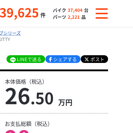
39,625
バイク
37,404
台
件
パーツ
2,221
品
ブシリーズ
TTY
LINEで送る
シェアする
ポスト
本体価格（税込）
26
.50
万円
お支払総額（税込）