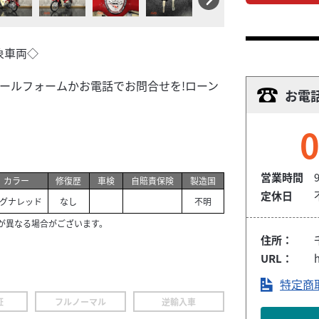
象車両◇
メールフォームかお電話でお問合せを!ローン
お電
0
営業時間
9
カラー
修復歴
車検
自賠責保険
製造国
定休日
グナレッド
なし
不明
が異なる場合がございます。
住所：
URL：
特定商
証
フルノーマル
逆輸入車