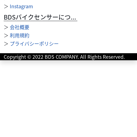
＞
Instagram
BDSバイクセンサーについて
＞
会社概要
＞
利用規約
＞
プライバシーポリシー
スズキ
バイク館四日市店
Let's
Copyright © 2022 BDS COMPANY. All Rights Reserved.
15
.99
万円
本体価格:
（税込）
スズキの原付スクーターLet's！今は製造されていない50㏄
クラスの車両で軽くて扱いやすい車両となっていますので
街乗りや通勤,通学などにもお使いいただけま...