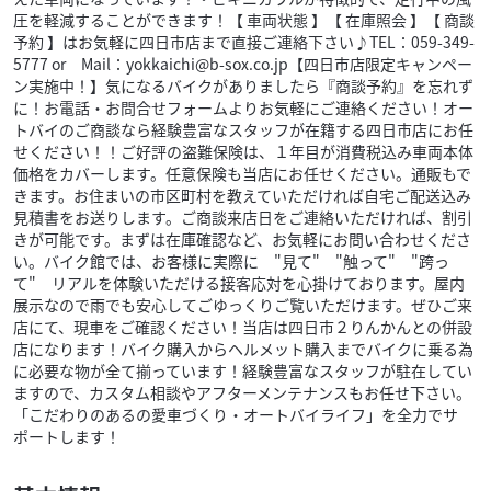
圧を軽減することができます！【 車両状態 】【 在庫照会 】【 商談
予約 】はお気軽に四日市店まで直接ご連絡下さい♪TEL：059-349-
5777 or Mail：yokkaichi@b-sox.co.jp【四日市店限定キャンペー
ン実施中！】気になるバイクがありましたら『商談予約』を忘れず
に！お電話・お問合せフォームよりお気軽にご連絡ください！オー
トバイのご商談なら経験豊富なスタッフが在籍する四日市店にお任
せください！！ご好評の盗難保険は、１年目が消費税込み車両本体
価格をカバーします。任意保険も当店にお任せください。通販もで
きます。お住まいの市区町村を教えていただければ自宅ご配送込み
見積書をお送りします。ご商談来店日をご連絡いただければ、割引
きが可能です。まずは在庫確認など、お気軽にお問い合わせくださ
い。バイク館では、お客様に実際に "見て" "触って" "跨っ
て" リアルを体験いただける接客応対を心掛けております。屋内
展示なので雨でも安心してごゆっくりご覧いただけます。ぜひご来
店にて、現車をご確認ください！当店は四日市２りんかんとの併設
店になります！バイク購入からヘルメット購入までバイクに乗る為
に必要な物が全て揃っています！経験豊富なスタッフが駐在してい
ますので、カスタム相談やアフターメンテナンスもお任せ下さい。
「こだわりのあるの愛車づくり・オートバイライフ」を全力でサ
ポートします！