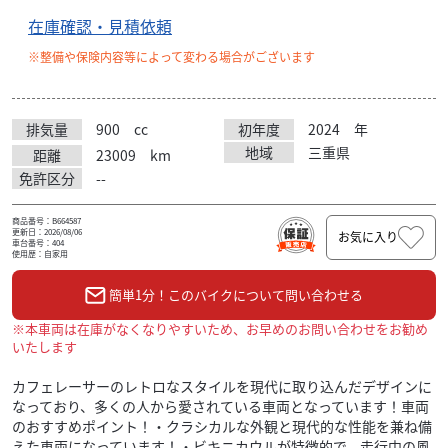
在庫確認・見積依頼
※整備や保険内容等によって変わる場合がございます
排気量
900
cc
初年度
2024
年
地域
三重県
距離
23009
km
免許区分
--
商品番号：B664587
更新日：2026/08/06
お気に入り
車台番号：404
使用歴：自家用
簡単1分！このバイクについて問い合わせる
※本車両は在庫がなくなりやすいため、お早めのお問い合わせをお勧め
いたします
カフェレーサーのレトロなスタイルを現代に取り込んだデザインに
なっており、多くの人から愛されている車両となっています！車両
のおすすめポイント！・クラシカルな外観と現代的な性能を兼ね備
えた車両になっています！・ビキニカウルが特徴的で、走行中の風