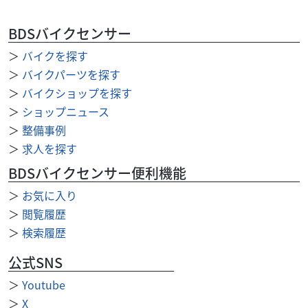
BDSバイクセンサー
＞
バイクを探す
ホンダ
バイク館四日市店
CROSS CUB 50
＞
バイクパーツを探す
31
＞
バイクショップを探す
.99
万円
本体価格:
（税込）
＞
ショップニュース
通勤通学に便利クロスカブ50！街乗りに適したクロスオー
＞
整備事例
バースタイルになっていて50㏄とは思えないほどのパワフ
＞
求人を探す
ルな車両！空冷4ストロークエンジン搭載で力強い...
BDSバイクセンサー便利機能
＞
お気に入り
＞
閲覧履歴
＞
検索履歴
公式SNS
＞
Youtube
＞
X