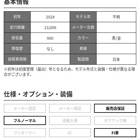
基本情報
初年
モデル年
2024
不明
走行距離
メーター交換
23,009
排気量
カラー
900
黒/金
修復歴
車検
なし
自賠責保険
製造国
日本
※初年は初度登録（届出）年となるため、モデル年式と装備・仕様が異なる場
合がございます。
仕様・オプション・装備
メーカー認定
メーカー保証
販売店保証
フルノーマル
逆輸入車
ボアアップ車
ワンオーナー
AT
FI車