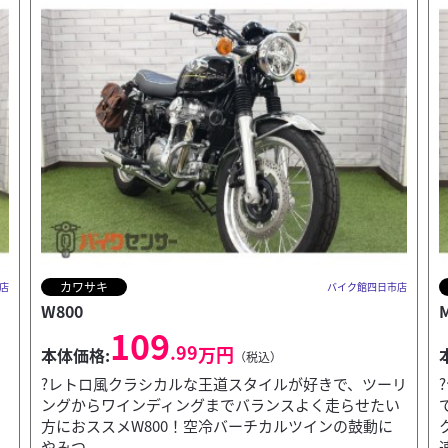
ヤマハ
店
バイク館四日市店
MT-03
63
.99
万円
本体価格:
（税込）
リ
?ヤマハのMT-03！この車両は街乗りからツーリングま
い
で幅広くお乗りいただける車両となっています！トル
クがしっかりしているので街乗りでは扱いやすく、高
速域...