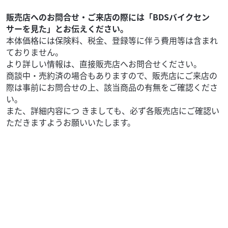
万円
本体価格:
（税込）
?レトロ風クラシカルな王道スタイルが好きで、ツーリング
販売店へのお問合せ・ご来店の際には「BDSバイクセン
からワインディングまでバランスよく走らせたい方におス
サーを見た」とお伝えください。
スメW800！空冷バーチカルツインの鼓動にやみつ...
本体価格には保険料、税金、登録等に伴う費用等は含まれ
ておりません。
より詳しい情報は、直接販売店へお問合せください。
商談中・売約済の場合もありますので、販売店にご来店の
際は事前にお問合せの上、該当商品の有無をご確認くださ
い。
また、詳細内容につ きましても、必ず各販売店にご確認い
ただきますようお願いいたします。