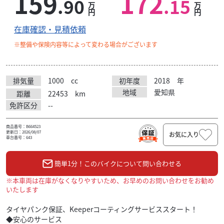
159
172
.90
.15
万
万
円
円
在庫確認・見積依頼
※整備や保険内容等によって変わる場合がございます
排気量
1000
cc
初年度
2018
年
地域
愛知県
距離
22453
km
免許区分
--
商品番号：B664523
更新日：2026/08/07
お気に入り
車台番号：643
簡単1分！このバイクについて問い合わせる
※本車両は在庫がなくなりやすいため、お早めのお問い合わせをお勧め
いたします
タイヤパンク保証、Keeperコーティングサービススタート！
◆安心のサービス