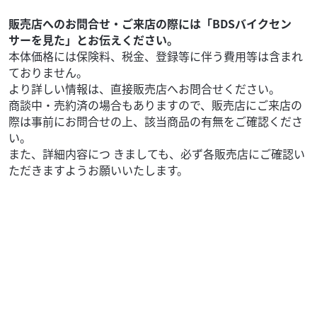
タイヤパンク保証、Keeperコーティングサービススター
ト！ ◆安心のサービス お引き渡し後7日間以内に限り、保
販売店へのお問合せ・ご来店の際には「BDSバイクセン
証対象外部品も無償修理いたします。 任意保...
サーを見た」とお伝えください。
本体価格には保険料、税金、登録等に伴う費用等は含まれ
ておりません。
より詳しい情報は、直接販売店へお問合せください。
商談中・売約済の場合もありますので、販売店にご来店の
際は事前にお問合せの上、該当商品の有無をご確認くださ
い。
また、詳細内容につ きましても、必ず各販売店にご確認い
ただきますようお願いいたします。
スズキ
バイク王 岡崎店