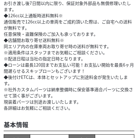
お引き渡し後7日間以内に限り、保証対象外部品も無償修理いたし
ます。
◆126cc以上通販時送料無料※
通信販売で126cc以上の車両をご成約頂いた際は、ご自宅への送料
が無料です。
任意保険・盗難保険のご加入も承っております。
◆店舗間お取り寄せ送料無料※
同エリア内の在庫車両お取り寄せ時の送料が無料です。
※適用条件はスタッフまでお気軽にご相談ください。
※配送日程は当社の指定日時となります。
◆ローンは最長120回までお支払い可能！お支払い開始を最長6ヶ月
間遅らせるスキップローンもございます！
◆後付けETCは、本体とセットアップに別途料金が発生いたしま
す。
※社外カスタムパーツは納車整備時に保安基準適合パーツに交換さ
せて頂く事がございます。
現装着パーツは別途お渡しいたします。
各詳細はお気軽にご相談ください。
基本情報