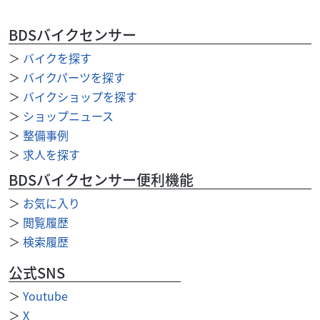
BDSバイクセンサー
カワサキ
バイク王 岡崎店
Z900RS CAFE 2023年モデル
＞
バイクを探す
142
＞
バイクパーツを探す
.80
万円
本体価格:
（税込）
＞
バイクショップを探す
タイヤパンク保証、Keeperコーティングサービススター
＞
ショップニュース
ト！ ◆安心のサービス お引き渡し後7日間以内に限り、保
＞
整備事例
証対象外部品も無償修理いたします。 ◆12...
＞
求人を探す
BDSバイクセンサー便利機能
＞
お気に入り
＞
閲覧履歴
＞
検索履歴
公式SNS
＞
Youtube
＞
X