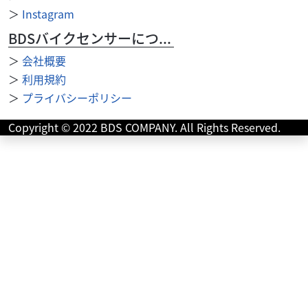
＞
Instagram
BDSバイクセンサーについて
＞
会社概要
＞
利用規約
ヤマハ
バイク王 岡崎店
＞
プライバシーポリシー
セロー250 2020年モデル ビームスマフラー パ
フォーマ...
Copyright © 2022 BDS COMPANY. All Rights Reserved.
69
.80
万円
本体価格:
（税込）
タイヤパンク保証、Keeperコーティングサービススター
ト！ ◆安心のサービス お引き渡し後7日間以内に限り、保
証対象外部品も無償修理いたします。 ◆12...