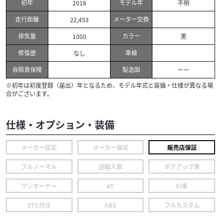
初年
モデル年
2018
不明
走行距離
メーター交換
22,453
排気量
カラー
1000
黒
修復歴
車検
なし
自賠責保険
製造国
ーー
※初年は初度登録（届出）年となるため、モデル年式と装備・仕様が異なる場
合がございます。
仕様・オプション・装備
メーカー認定
メーカー保証
販売店保証
フルノーマル
逆輸入車
ボアアップ車
ワンオーナー
AT
FI車
ETC付き
ABS
フルカスタム