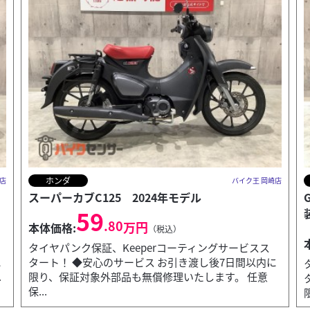
スズキ
店
バイク王 岡崎店
GSX-S1000F 2020年モデル エンジンスライダ-
装...
104
.80
万円
本体価格:
（税込）
に
タイヤパンク保証、Keeperコーティングサービスス
タート！ ◆安心のサービス お引き渡し後7日間以内に
限り、保証対象外部品も無償修理いたします。 ◆12...