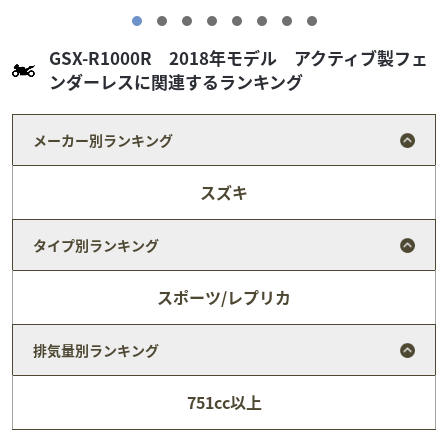
GSX-R1000R 2018年モデル アクティブ製フェ
ンダーレスに関連するランキング
メーカー別ランキング
スズキ
タイプ別ランキング
スポーツ/レプリカ
排気量別ランキング
ホンダ
バイク王 岡崎店
スーパーカブC125 2024年モデル
751cc以上
59
.80
万円
本体価格:
（税込）