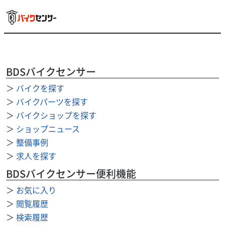
ホンダ
バイク王 盛岡店
BDSバイクセンサー
フォルツァ 2021年モデル・MF15型 デイトナ製リア
＞
バイクを探す
キャ...
59
＞
バイクパーツを探す
.80
万円
本体価格:
（税込）
＞
バイクショップを探す
お問い合わせ番号【2100012444293】 ◇2021年モデル・
＞
ショップニュース
2BK-MF15型 ◇デイトナ製リアキャリア付き ◇スペアキー
＞
整備事例
有り ◇低走行車！走行...
＞
求人を探す
BDSバイクセンサー便利機能
＞
お気に入り
＞
閲覧履歴
＞
検索履歴