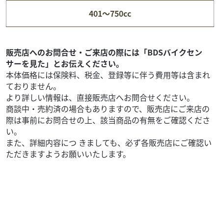
Let's 2020年モデル・2BH-CA4AA型 ワンオー...
401～750cc
19
.80
万円
本体価格:
（税込）
お問い合わせ番号【2100012440844】 ◇2020年モデル・
2BH-CA4AA型 ◇ワンオーナー車 ◇サイドスタンド付き ◇
販売店へのお問合せ・ご来店の際には「BDSバイクセン
驚きの低走行車！走行...
サーを見た」とお伝えください。
本体価格には保険料、税金、登録等に伴う費用等は含まれ
ておりません。
より詳しい情報は、直接販売店へお問合せください。
商談中・売約済の場合もありますので、販売店にご来店の
際は事前にお問合せの上、該当商品の有無をご確認くださ
い。
また、詳細内容につ きましても、必ず各販売店にご確認い
ただきますようお願いいたします。