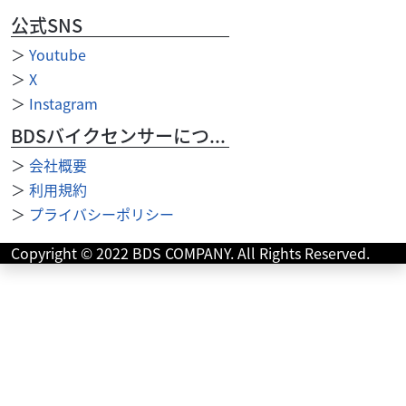
公式SNS
＞
Youtube
＞
X
＞
Instagram
BDSバイクセンサーについて
＞
会社概要
＞
利用規約
ヤマハ
バイク王 盛岡店
＞
プライバシーポリシー
YZF-R3 8BL-RH21J型 パイプエンジンガード・U...
59
Copyright © 2022 BDS COMPANY. All Rights Reserved.
.80
万円
本体価格:
（税込）
お問い合わせ番号【2100012436786】 ◇パイプエンジン
ガード ◇マルチバー＆USBポート付き ◇スペアキー有り ◇
低走行車！走行距離５，０００...