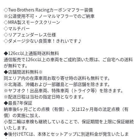
◇Two Brothers Racingカーボンマフラー装備
※公道使用不可・ノーマルマフラーでのご納車
◇MRA製スモークスクリーン
◇マルチバー
◇リアフェンダーレス仕様
◇ダメージ少ない良質車！きれいです♪
◆126cc以上通販時送料無料
通信販売で126cc以上の車両をご成約頂いた際は、ご自宅への送料
が無料です。
◆店舗間送料無料※
同エリア内の在庫車両お取り寄せ時の送料も無料です。
※北海道、沖縄および一部離島と一部店舗を除きます。
※ヤフオク！出品車両、特殊車両（トライク等）を除きます。
※配送日程は当社の指定日時となります。
◆最長7年保証
納車後6ヶ月ごとの点検（有償）、又は12ヶ月毎の法定点検（有
償）の実施に加え、
小型二輪は車検も継続していることで、保証期間を上限に保証継続
いたします。
◆後付けETCは、本体とセットアップに別途料金が発生いたしま