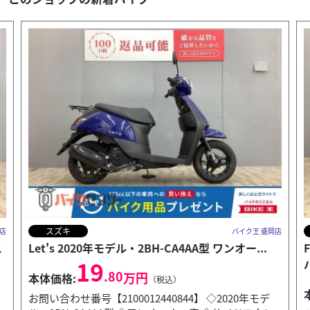
ハーレーダビッドソン
店
バイク王 盛岡店
FXBBS1870 ストリートボブ114 スクリーン・CC
バ...
204
.80
万円
本体価格:
（税込）