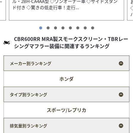
お問い合わせ番号【2100012464024】 ◇スクリーン
◇CCバー ◇クラッシュバー ◇サンダンス製左右レ
バー ◇低走行車！走行距離５，０００ｋｍ...
CBR600RR MRA製スモークスクリーン・TBRレー
シングマフラー装備に関連するランキング
メーカー別ランキング
ホンダ
タイプ別ランキング
スポーツ/レプリカ
排気量別ランキング
スズキ
バイク王 盛岡店