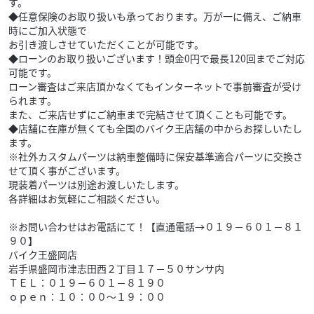
す。
◆任意保険のお取り扱いも承っております。万が一に備え、ご納車
時にご加入状態で
お引き渡しさせていただくことが可能です。
◆ローンのお取り扱いございます！頭金0円で最長120回までご対応
可能です。
ローン審査はご来店頂かなくてもインターネットで事前審査が受け
られます。
また、ご来店せずにご納車まで完結させて頂くことも可能です。
◆店舗に在庫が無くても全国のバイク王店舗の中からお探しいたし
ます。
※社外カスタムパーツは納車整備時に保安基準適合パーツに交換さ
せて頂く事がございます。
現装着パーツは別途お渡しいたします。
各詳細はお気軽にご相談ください。
※お問い合わせはお電話にて！【直通電話→０１９－６０１－８１
９０】
バイク王盛岡店
岩手県盛岡市津志田西２丁目１７－５０サンサ内
ＴＥＬ：０１９－６０１－８１９０
ｏｐｅｎ：１０：００～１９：００