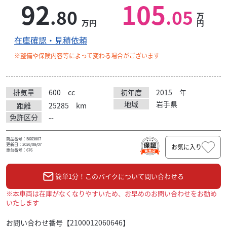
92
105
.80
.05
万
万円
円
在庫確認・見積依頼
※整備や保険内容等によって変わる場合がございます
排気量
600
cc
初年度
2015
年
地域
岩手県
距離
25285
km
免許区分
--
商品番号：B663807
更新日：2026/08/07
お気に入り
車台番号：676
簡単1分！このバイクについて問い合わせる
※本車両は在庫がなくなりやすいため、お早めのお問い合わせをお勧め
いたします
お問い合わせ番号【2100012060646】