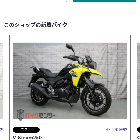
このショップの新着バイク
ホンダ
店
バイク館中野店
CB125R
F