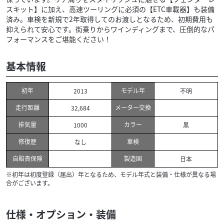
スキット】に加え、高速ツーリングに必須の【ETC車載器】も装備
済み。車検を新規で2年取得してのお渡しとなるため、初期費用も
抑えられて安心です。街乗りからワインディングまで、圧倒的なパ
フォーマンスをご堪能ください！
基本情報
初年
モデル年
2013
不明
走行距離
メーター交換
32,684
排気量
カラー
1000
黒
修復歴
車検
なし
自賠責保険
製造国
日本
※初年は初度登録（届出）年となるため、モデル年式と装備・仕様が異なる場
合がございます。
仕様・オプション・装備