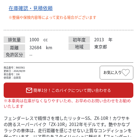
在庫確認・見積依頼
※整備や保険内容等によって変わる場合がございます
排気量
1000
cc
初年度
2013
年
地域
東京都
距離
32684
km
免許区分
--
商品番号：B663561
更新日：2026/08/09
お気に入り
車台番号：336
使用歴：自家用
簡単1分！このバイクについて問い合わせる
※本車両は在庫がなくなりやすいため、お早めのお問い合わせをお勧め
いたします
フェンダーレスで精悍さを増したリッターSS、ZX-10R！カワサキ
の誇るスーパーバイク「ZX-10R」2012年モデルです。艶やかなブ
ラックの車体は、走行距離を感じさせない上質なコンディションを
保っています。リア周りをスタイリッシュに魅せる【フェンダーレ