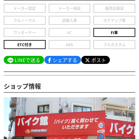
メーカー認定
メーカー保証
販売店保証
フルノーマル
逆輸入車
ボアアップ車
ワンオーナー
AT
FI車
ETC付き
ABS
フルカスタム
LINEで送る
シェアする
ポスト
ショップ情報