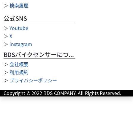
＞
検索履歴
公式SNS
＞
Youtube
ホンダ
バイク館中野店
GB350 S
＞
X
53
＞
Instagram
.99
万円
本体価格:
（税込）
BDSバイクセンサーについて
＞
会社概要
＞
利用規約
＞
プライバシーポリシー
Copyright © 2022 BDS COMPANY. All Rights Reserved.