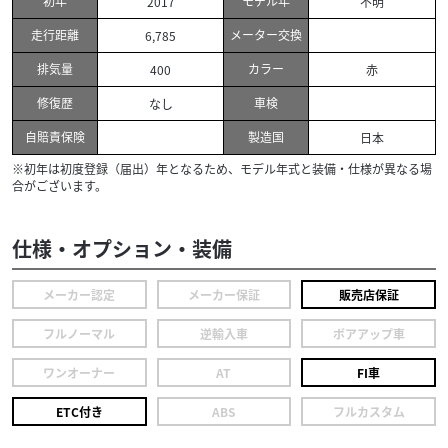
初年
モデル年
2017
不明
走行距離
メーター交換
6,785
排気量
カラー
400
赤
修復歴
車検
なし
自賠責保険
製造国
日本
※初年は初度登録（届出）年となるため、モデル年式と装備・仕様が異なる場
合がございます。
仕様・オプション・装備
メーカー認定
メーカー保証
販売店保証
フルノーマル
逆輸入車
ボアアップ車
ワンオーナー
AT
FI車
ETC付き
ABS
フルカスタム