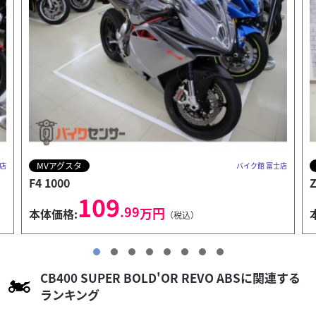
カワサキ
士店
バイク館 富士店
Z650RS
82
.99
万円
本体価格:
（税込）
CB400 SUPER BOLD'OR REVO ABSに関連する
ランキング