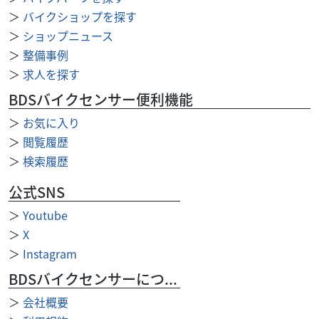
＞
バイクショップを探す
＞
ショップニュース
＞
整備事例
＞
求人を探す
BDSバイクセンサー便利機能
＞
お気に入り
＞
閲覧履歴
＞
検索履歴
公式SNS
ホンダ
バイク館 富士店
CT125 HUNTER CUB
＞
Youtube
43
＞
X
.99
万円
本体価格:
（税込）
＞
Instagram
BDSバイクセンサーについて
＞
会社概要