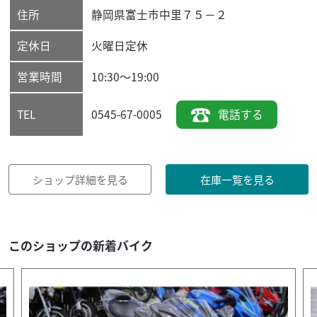
住所
静岡県
富士市
中里７５－２
定休日
火曜日定休
営業時間
10:30～19:00
0545-67-0005
電話する
TEL
ショップ詳細を見る
在庫一覧を見る
このショップの新着バイク