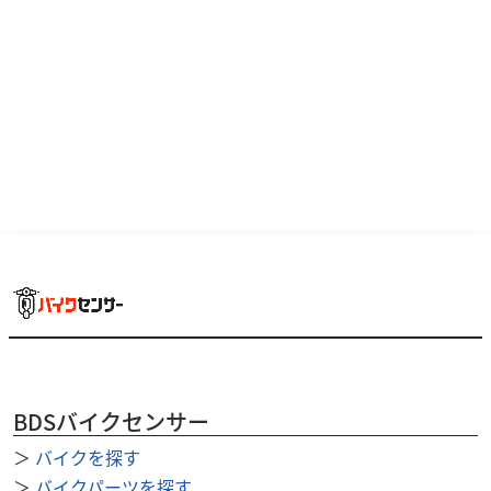
ホンダ
バイク館 富士店
CT125 HUNTER CUB
39
.99
万円
本体価格:
（税込）
BDSバイクセンサー
＞
バイクを探す
＞
バイクパーツを探す