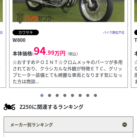
ホンダ
店
バイク館松戸店
TACT Basic
21
.99
万円
本体価格:
（税込）
用
☆おすすめＰＯＩＮＴ☆通勤・通学に最適なモデルと
ッ
なります。原付も新基準に切り替わった今、旧基準の
っ
原付は希少になりました。安心の無改造車両でござい
ます。普通...
Z250に関連するランキング
メーカー別ランキング