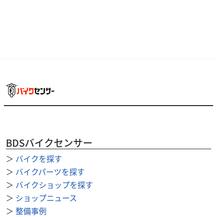
BDSバイクセンサー
＞
バイクを探す
ホンダ
バイク館松戸店
＞
バイクパーツを探す
CB250R ABS
＞
バイクショップを探す
59
＞
ショップニュース
.99
万円
本体価格:
（税込）
＞
整備事例
☆おすすめＰＯＩＮＴ☆街乗りからスポーツ走行まで幅広