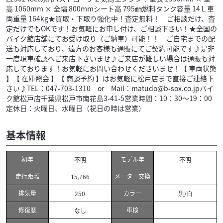
高 1060mm × 全幅 800mmシート高 795㎜燃料タンク容量 14Ｌ車
両重量 164kg★買取・下取り強化中！査定無料！ ご相談だけ、査
定だけでもOKです！お気軽にお申し付け、ご相談下さい！★全国の
バイク館店舗にてお受け取り（ご納車）可能！！ ご自宅までの配
送も対応しており、遠方のお客様も通販にてご契約可能です♪是非
一度現車確認へご来店下さいませ♪ご来店が難しい場合は通販も対
応しております！お気軽にお問い合わせくださいませ！【 車両状態
】【 在庫照会 】【 商談予約 】はお気軽に松戸店まで直接ご連絡下
さい♪TEL：047-703-1310 or Mail：matudo@b-sox.co.jpバイ
ク館松戸店千葉県松戸市南花島3-41-5営業時間：10：30～19：00
定休日：火曜日、水曜日（祝日の時は営業）
基本情報
初年
モデル年
不明
不明
走行距離
メーター交換
15,766
排気量
カラー
250
黒/白
修復歴
車検
なし