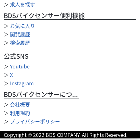
＞
求人を探す
く楽しめるモデルとなりますアシストスリッパークラッチ
などを備えておりますので、初心者の方も安心して乗れ...
BDSバイクセンサー便利機能
＞
お気に入り
＞
閲覧履歴
＞
検索履歴
公式SNS
＞
Youtube
＞
X
＞
Instagram
BDSバイクセンサーについて
＞
会社概要
＞
利用規約
＞
プライバシーポリシー
ヤマハ
バイク館松戸店
Copyright © 2022 BDS COMPANY. All Rights Reserved.
AXIS Z