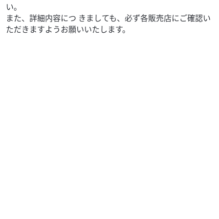
い。
また、詳細内容につ きましても、必ず各販売店にご確認い
ただきますようお願いいたします。
ホンダ
バイク館松戸店
TACT Basic
21
.99
万円
本体価格:
（税込）
☆おすすめＰＯＩＮＴ☆通勤・通学に最適なモデルとなり
ます。原付も新基準に切り替わった今、旧基準の原付は希
少になりました。安心の無改造車両でございます。普通...