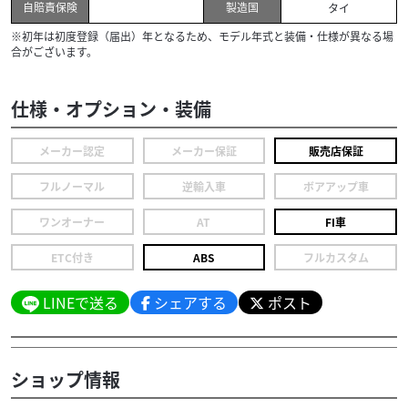
自賠責保険
製造国
タイ
※初年は初度登録（届出）年となるため、モデル年式と装備・仕様が異なる場
合がございます。
仕様・オプション・装備
メーカー認定
メーカー保証
販売店保証
フルノーマル
逆輸入車
ボアアップ車
ワンオーナー
AT
FI車
ETC付き
ABS
フルカスタム
LINEで送る
シェアする
ポスト
ショップ情報