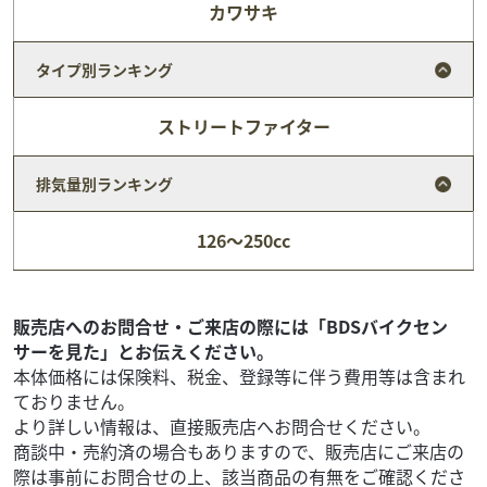
カワサキ
タイプ別ランキング
ストリートファイター
排気量別ランキング
カワサキ
バイク館松戸店
126～250cc
W800
94
.99
万円
本体価格:
（税込）
☆おすすめＰＯＩＮＴ☆クロムメッキのパーツが多用され
販売店へのお問合せ・ご来店の際には「BDSバイクセン
ており、クラシカルな外観が特徴ＥＴＣ、グリップヒー
サーを見た」とお伝えください。
ター装備とても綺麗な車両となります気になった方は商談...
本体価格には保険料、税金、登録等に伴う費用等は含まれ
ておりません。
より詳しい情報は、直接販売店へお問合せください。
商談中・売約済の場合もありますので、販売店にご来店の
際は事前にお問合せの上、該当商品の有無をご確認くださ