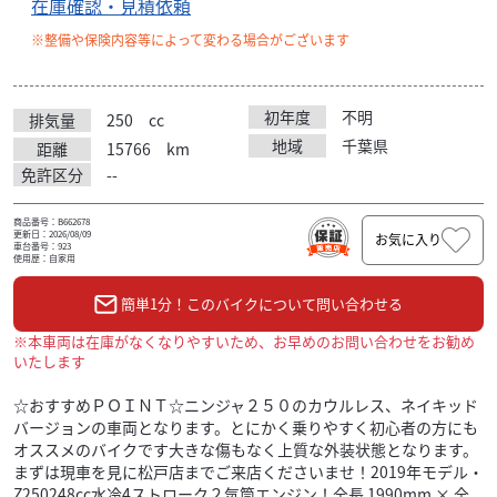
在庫確認・見積依頼
※整備や保険内容等によって変わる場合がございます
初年度
不明
排気量
250
cc
地域
千葉県
距離
15766
km
免許区分
--
商品番号：B662678
更新日：2026/08/09
お気に入り
車台番号：923
使用歴：自家用
簡単1分！このバイクについて問い合わせる
※本車両は在庫がなくなりやすいため、お早めのお問い合わせをお勧め
いたします
☆おすすめＰＯＩＮＴ☆ニンジャ２５０のカウルレス、ネイキッド
バージョンの車両となります。とにかく乗りやすく初心者の方にも
オススメのバイクです大きな傷もなく上質な外装状態となります。
まずは現車を見に松戸店までご来店くださいませ！2019年モデル・
Z250248cc水冷4ストローク２気筒エンジン！全長 1990mm × 全