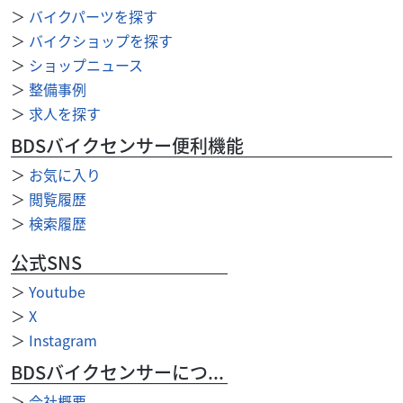
カワサキ
バイク館新潟中央店
＞
バイクパーツを探す
ZX-25R SE
＞
バイクショップを探す
81
＞
ショップニュース
.99
万円
本体価格:
（税込）
＞
整備事例
Kawasakiが誇る超人気250cc 4気筒スーパースポーツ、
＞
求人を探す
Ninja ZX-25R??? Ninja ZX-25R250ccクラスに、本物の4気筒
（...
BDSバイクセンサー便利機能
＞
お気に入り
＞
閲覧履歴
＞
検索履歴
公式SNS
＞
Youtube
＞
X
＞
Instagram
BDSバイクセンサーについて
＞
会社概要