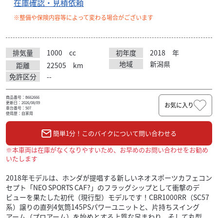
在庫確認・見積依頼
※整備や保険内容等によって変わる場合がございます
排気量
1000
cc
初年度
2018
年
地域
新潟県
距離
22505
km
免許区分
--
商品番号：B662666
更新日：2026/08/09
お気に入り
車台番号：507
使用歴：自家用
簡単1分！このバイクについて問い合わせる
※本車両は在庫がなくなりやすいため、お早めのお問い合わせをお勧め
いたします
2018年モデルは、ホンダが提唱する新しいネオスポーツカフェコン
セプト「NEO SPORTS CAF?」のフラッグシップとして衝撃のデ
ビューを果たした初代（現行型）モデルです！CBR1000RR（SC57
系）譲りの直列4気筒145PSパワーユニットと、片持ちスイング
アーム（プロアーム）を始めとする上質な足まわり、そして丸型