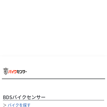
.99
万円
本体価格:
（税込）
伝説の名車を現代のテクノロジーで蘇らせたプレミアムスト
リートファイター、スズキ・KATANA（2020年モデル / 2BL-
GT79B型）??? KATA...
BDSバイクセンサー
＞
バイクを探す