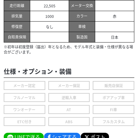
走行距離
メーター交換
22,505
排気量
カラー
1000
赤
修復歴
車検
なし
自賠責保険
製造国
日本
※初年は初度登録（届出）年となるため、モデル年式と装備・仕様が異なる場
合がございます。
仕様・オプション・装備
メーカー認定
メーカー保証
販売店保証
フルノーマル
逆輸入車
ボアアップ車
ワンオーナー
AT
FI車
ETC付き
ABS
フルカスタム
LINEで送る
シェアする
ポスト