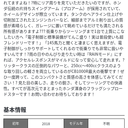
れてますよね！?特にリア周りを見ていただきたいのですが、ホン
ダ伝統の片持ちスイングアーム（プロアーム）が採用されていて、
ホイールデザインが際立っています。タンクのヘアライン仕上げや
切削加工されたエンジンカバーなど、細部までアルミ削り出しの質
感が素晴らしく、ガレージに置いて眺めているだけでも満たされる
所有感がありますよ??? 街乗りからツーリングまで1台で上質にこな
したい方へ「電子制御と標準装備がてんこ盛り！実は普段使いも超
フレンドリーです！」「145馬力と聞くと凄まじく思えますが、電
子制御がしっかりサポートしてくれるので街乗りでも非常に扱いや
すいんです！?雨の日やのんびり走りたい時は『RAINモード』にす
れば、アクセルレスポンスがマイルドになって安心して走れます。?
リッタークラスの圧倒的なパワーと、250cc～400ccクラスのよう
な取り回しの軽さを両立しているのがCB1000R最大の衝撃です！ぜ
ひ一度跨って、このコンパクトさと質感の高さを体感してみてくだ
さい！? 見た目の美しさ、走りの鋭さ、そしてツーリングでの快適
性。すべてが高次元でまとまったホンダ渾身のフラッグシップロー
ドスターです！お問い合わせお待ちしております！
基本情報
初年
モデル年
2018
不明