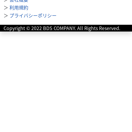
＞
利用規約
＞
プライバシーポリシー
スズキ
バイク館新潟中央店
Copyright © 2022 BDS COMPANY. All Rights Reserved.
GSX-S1000
75
.99
万円
本体価格:
（税込）
スーパースポーツ「GSX-R1000」譲りの最強エンジンを載
せたストリートファイターで、走りとスタイルのバランスが
最高の人気モデル???GSX-R1000...