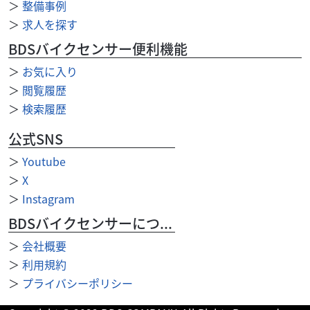
＞
整備事例
85
.00
万円
＞
求人を探す
本体価格:
（税込）
排ガス規制前のＦＬ２ 排ガス規制前のパワフルなエンジン
BDSバイクセンサー便利機能
で普段使いからツーリングもこなせる楽しい１台です！ １
＞
お気に入り
２５ｃｃで維持費も安く普段使いからツーリン...
＞
閲覧履歴
＞
検索履歴
公式SNS
＞
Youtube
＞
X
＞
Instagram
BDSバイクセンサーについて
＞
会社概要
＞
利用規約
＞
プライバシーポリシー