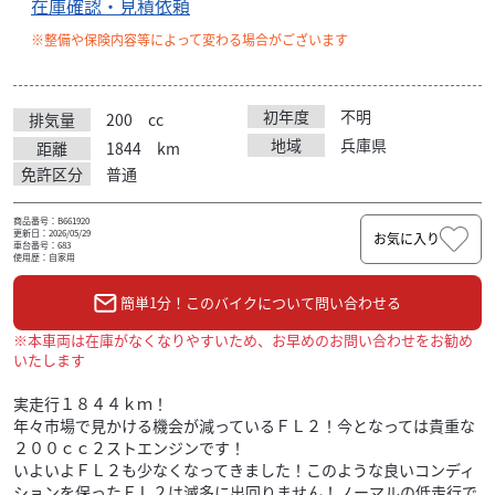
在庫確認・見積依頼
※整備や保険内容等によって変わる場合がございます
初年度
不明
排気量
200
cc
地域
兵庫県
距離
1844
km
免許区分
普通
商品番号：B661920
更新日：2026/05/29
お気に入り
車台番号：683
使用歴：自家用
簡単1分！このバイクについて問い合わせる
※本車両は在庫がなくなりやすいため、お早めのお問い合わせをお勧め
いたします
実走行１８４４ｋｍ！
年々市場で見かける機会が減っているＦＬ２！今となっては貴重な
２００ｃｃ２ストエンジンです！
いよいよＦＬ２も少なくなってきました！このような良いコンディ
ションを保ったＦＬ２は滅多に出回りません！ノーマルの低走行で