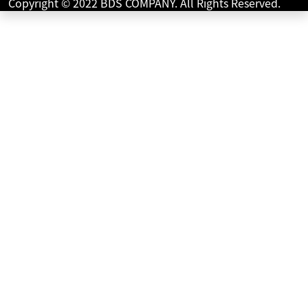
Copyright © 2022 BDS COMPANY. All Rights Reserved.
トライアンフ
エスケープモーターサイクルズ
ボンネビルT100 トライアンフタイプマフラー メー
カーＯＰ...
140
.00
万円
本体価格:
（税込）
キャブ最終モデル！ 外装・エンジン共に年式を感じさせな
いとても良いコンディションを保った空冷キャブ車です！
今尚高い人気を誇る空冷キャブのボンネビル！...