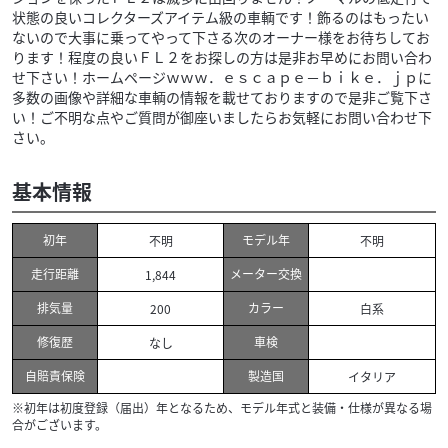
状態の良いコレクターズアイテム級の車輌です！飾るのはもったい
ないので大事に乗ってやって下さる次のオーナー様をお待ちしてお
ります！程度の良いＦＬ２をお探しの方は是非お早めにお問い合わ
せ下さい！ホームページｗｗｗ．ｅｓｃａｐｅ－ｂｉｋｅ．ｊｐに
多数の画像や詳細な車輌の情報を載せておりますので是非ご覧下さ
い！ご不明な点やご質問が御座いましたらお気軽にお問い合わせ下
さい。
基本情報
初年
モデル年
不明
不明
走行距離
メーター交換
1,844
排気量
カラー
200
白系
修復歴
車検
なし
自賠責保険
製造国
イタリア
※初年は初度登録（届出）年となるため、モデル年式と装備・仕様が異なる場
合がございます。