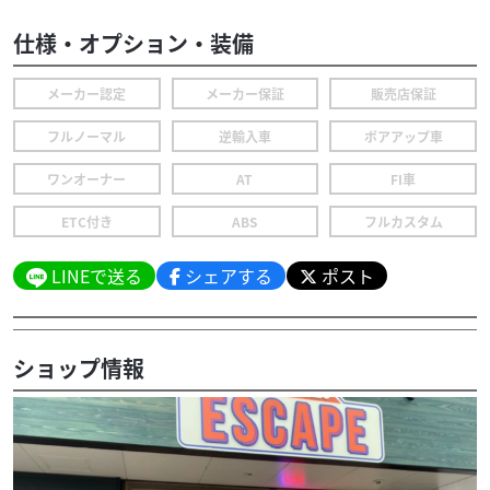
仕様・オプション・装備
メーカー認定
メーカー保証
販売店保証
フルノーマル
逆輸入車
ボアアップ車
ワンオーナー
AT
FI車
ETC付き
ABS
フルカスタム
LINEで送る
シェアする
ポスト
ショップ情報