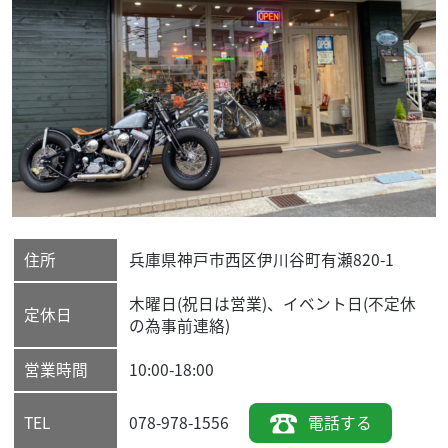
住所
兵庫県
神戸市西区
伊川谷町有瀬820-1
木曜日(祝日は営業)、イベント日(不定休
定休日
の為事前連絡)
営業時間
10:00-18:00
078-978-1556
電話する
TEL