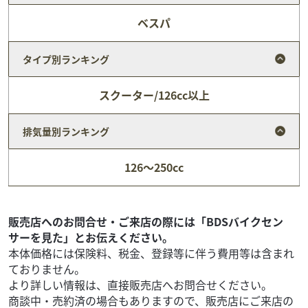
ベスパ
タイプ別ランキング
スクーター/126cc以上
排気量別ランキング
ベスパ
エスケープモーターサイクルズ
126～250cc
PX150 Euro3 ビッグボアサイレンサー チューブレ
ス...
89
.00
万円
本体価格:
（税込）
販売店へのお問合せ・ご来店の際には「BDSバイクセン
ミッドナイトブルー！ カスタムパーツを多数取付けた快適
サーを見た」とお伝えください。
ツーリング仕様！レアカラー＆コンディションの良い１台
本体価格には保険料、税金、登録等に伴う費用等は含まれ
です！ ビッグボアサイレンサーやチューブレス...
ておりません。
より詳しい情報は、直接販売店へお問合せください。
商談中・売約済の場合もありますので、販売店にご来店の