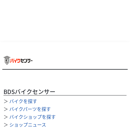
ンオレンジ！外装エンジン共に大変状態の良い車両です！
慣らし運転が必要なほど低走行なキャブ車ボン...
BDSバイクセンサー
＞
バイクを探す
＞
バイクパーツを探す
＞
バイクショップを探す
ベスパ
エスケープモーターサイクルズ
＞
ショップニュース
PX125 ＦＬ２ キャメルシート サイドスタンド