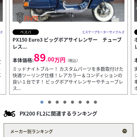
トライアンフ
ズ
エスケープモーターサイクルズ
ボンネビルT100 パールホワイト＆タンジェリンオ
レンジ ス...
143
.00
万円
本体価格:
（税込）
た
実走行３１２２ｋｍ！ 希少なパールホワイト＆タン
の
ジェリンオレンジ！外装エンジン共に大変状態の良い
ン
レ
車両です！ 慣らし運転が必要なほど低走行なキャブ車
ボン...
PX200 FL2に関連するランキング
メーカー別ランキング