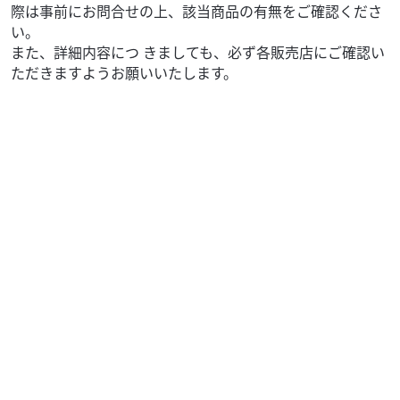
際は事前にお問合せの上、該当商品の有無をご確認くださ
い。
また、詳細内容につ きましても、必ず各販売店にご確認い
ただきますようお願いいたします。
トライアンフ
エスケープモーターサイクルズ
ボンネビルT100 パールホワイト＆タンジェリンオレン
ジ ス...
143
.00
万円
本体価格:
（税込）
実走行３１２２ｋｍ！ 希少なパールホワイト＆タンジェリ