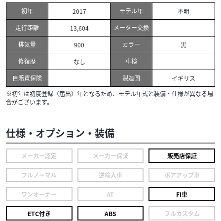
初年
モデル年
2017
不明
走行距離
メーター交換
13,604
排気量
カラー
900
黒
修復歴
車検
なし
自賠責保険
製造国
イギリス
※初年は初度登録（届出）年となるため、モデル年式と装備・仕様が異なる場
合がございます。
仕様・オプション・装備
メーカー認定
メーカー保証
販売店保証
フルノーマル
逆輸入車
ボアアップ車
ワンオーナー
AT
FI車
ETC付き
ABS
フルカスタム