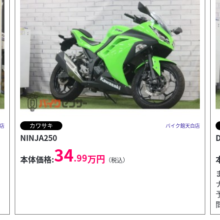
ホンダ
店
バイク館天白店
Dio 110 Basic
17
.99
万円
本体価格:
（税込）
まずは店頭にて現車確認お願い致します。ワンオー
ナーの上質車。夏のセール車！早いもの勝ち！！来店
予約受付中。お取り置き可能な期間（商談中）は５日
間まで。８月...