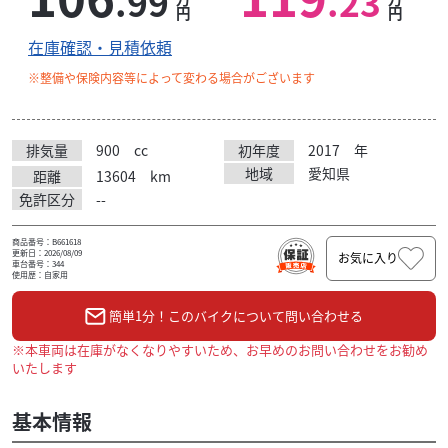
.99
.23
円
円
在庫確認・見積依頼
※整備や保険内容等によって変わる場合がございます
排気量
900
cc
初年度
2017
年
地域
愛知県
距離
13604
km
免許区分
--
商品番号：B661618
更新日：2026/08/09
お気に入り
車台番号：344
使用歴：自家用
簡単1分！このバイクについて問い合わせる
※本車両は在庫がなくなりやすいため、お早めのお問い合わせをお勧め
いたします
基本情報