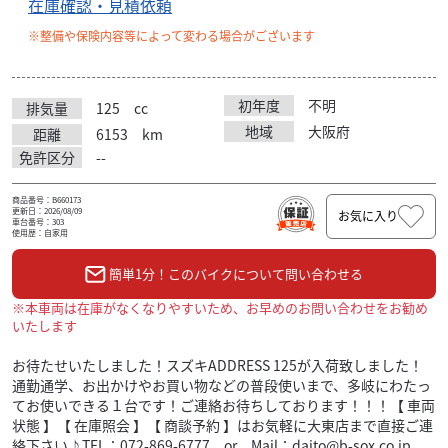
在庫確認・見積依頼
※整備や保険内容等によって変わる場合がございます
初年度
不明
排気量
125
cc
地域
大阪府
距離
6153
km
免許区分
--
商品番号：B660173
更新日：2026/08/09
お気に入り
車台番号：303
使用歴：自家用
簡単1分！このバイクについて問い合わせる
※本車両は在庫がなくなりやすいため、お早めのお問い合わせをお勧め
いたします
お待たせいたしました！スズキADDRESS 125が入荷致しました！
通勤通学、お出かけやお買い物などの普段使いまで、多岐にわたっ
てお使いできる１台です！ご連絡お待ちしております！！！【 車両
状態 】【 在庫照会 】【 商談予約 】はお気軽に大東店まで直接ご連
絡下さい♪TEL：072-869-6777 or Mail：daito@b-sox.co.jp