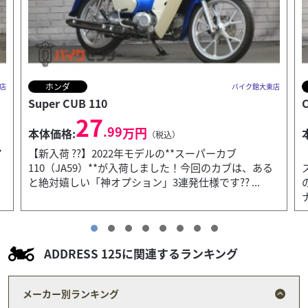
ホンダ
店
バイク館大東店
CROSS CUB 110
36
.99
万円
本体価格:
（税込）
【絶版大人気カラー】状態良好なフルノーマル！クロ
スカブ110（プコブルー）入荷しました！街映え抜群
のくすみパステル「プコブルー」が入荷です！前オー
ナー様が...
ADDRESS 125に関連するランキング
メーカー別ランキング