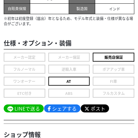
自賠責保険
製造国
インド
※初年は初度登録（届出）年となるため、モデル年式と装備・仕様が異なる場
合がございます。
仕様・オプション・装備
メーカー認定
メーカー保証
販売店保証
フルノーマル
逆輸入車
ボアアップ車
ワンオーナー
AT
FI車
ETC付き
ABS
フルカスタム
LINEで送る
シェアする
ポスト
ショップ情報