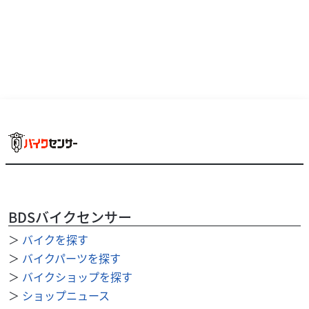
BDSバイクセンサー
＞
バイクを探す
ホンダ
バイク館大東店
＞
バイクパーツを探す
GIORNO
＞
バイクショップを探す
17
＞
ショップニュース
.99
万円
本体価格:
（税込）