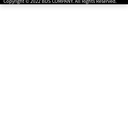
Copyright © 2022 BDS COMPANY. All Rights Reserved.
TACT Basic
14
.99
万円
本体価格:
（税込）
タクトベーシック入荷、しかも低走行です！ご近所の用足
し、通学通勤などに、重い荷物のお買い物に。きっとこの
小さなボデーが活躍しますよ。【 車両状態 】【 在...