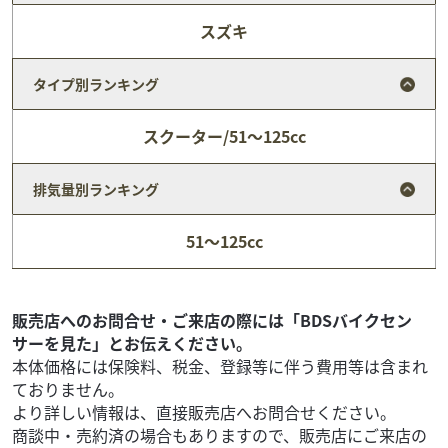
スズキ
タイプ別ランキング
スクーター/51～125cc
排気量別ランキング
ホンダ
バイク館大東店
51～125cc
Super CUB 110
27
.99
万円
本体価格:
（税込）
【新入荷 ??】2022年モデルの**スーパーカブ110（JA59）
販売店へのお問合せ・ご来店の際には「BDSバイクセン
**が入荷しました！今回のカブは、あると絶対嬉しい「神
サーを見た」とお伝えください。
オプション」3連発仕様です?? ...
本体価格には保険料、税金、登録等に伴う費用等は含まれ
ておりません。
より詳しい情報は、直接販売店へお問合せください。
商談中・売約済の場合もありますので、販売店にご来店の