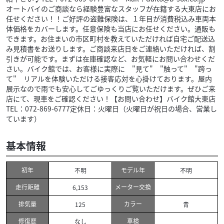
オートバイのご商談なら経験豊富なスタッフが在籍する大東店にお
任せください！！ご好評の盗難保険は、１年目が消費税込み車両本
体価格をカバーします。任意保険も当店にお任せください。通販も
できます。お住まいの市区町村を教えていただければ自宅ご配送込
み見積書をお送りします。ご商談来店日をご連絡いただければ、割
引きが可能です。まずは在庫確認など、お気軽にお問い合わせくだ
さい。バイク館では、お客様に実際に "見て" "触って" "跨っ
て" リアルを体験いただける接客応対を心掛けております。屋内
展示なので雨でも安心してごゆっくりご覧いただけます。ぜひご来
店にて、現車をご確認ください！【お問い合わせ】バイク館大東店
TEL：072-869-6777定休日：火曜日（火曜日が祝日の場合、営業し
ています）
基本情報
初年
モデル年
不明
不明
走行距離
メーター交換
6,153
排気量
カラー
125
青
修復歴
車検
なし