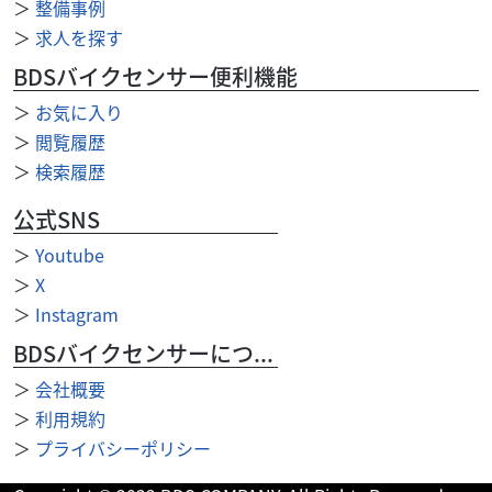
＞
整備事例
原付スクーターGIORNOジョルノコロンとした佇まい、何処
＞
求人を探す
にいっても似合うデザイン、基本性能はキッチリ押さえて！
ユーリティーも満足して頂けると確信いたしま...
BDSバイクセンサー便利機能
＞
お気に入り
＞
閲覧履歴
＞
検索履歴
公式SNS
＞
Youtube
＞
X
＞
Instagram
BDSバイクセンサーについて
＞
会社概要
＞
利用規約
＞
プライバシーポリシー
ホンダ
バイク館大東店