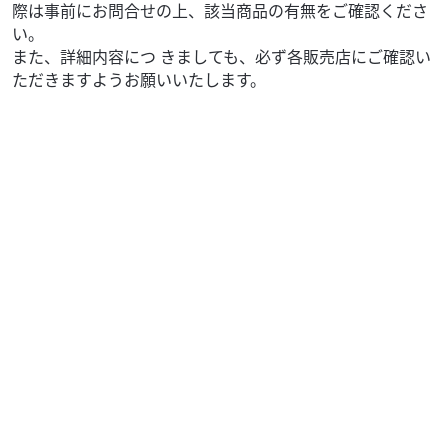
際は事前にお問合せの上、該当商品の有無をご確認くださ
い。
また、詳細内容につ きましても、必ず各販売店にご確認い
ただきますようお願いいたします。
ホンダ
バイク館大東店
CROSS CUB 110
36
.99
万円
本体価格:
（税込）
【絶版大人気カラー】状態良好なフルノーマル！クロスカ
ブ110（プコブルー）入荷しました！街映え抜群のくすみパ
ステル「プコブルー」が入荷です！前オーナー様が...