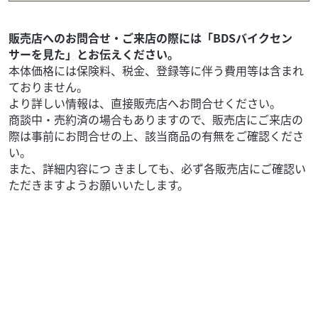
79
.99
万円
本体価格:
（税込）
Harley-Davidson XL1200 Lowは、足つきの良さと扱いやす
販売店へのお問合せ・ご来店の際には「BDSバイクセン
さが魅力のスポーツスターです。1200cc Evolutionエンジン
サーを見た」とお伝えください。
ならで...
本体価格には保険料、税金、登録等に伴う費用等は含まれ
ておりません。
より詳しい情報は、直接販売店へお問合せください。
商談中・売約済の場合もありますので、販売店にご来店の
際は事前にお問合せの上、該当商品の有無をご確認くださ
い。
また、詳細内容につ きましても、必ず各販売店にご確認い
ただきますようお願いいたします。