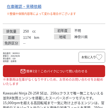
在庫確認・見積依頼
※整備や保険内容等によって変わる場合がございます
初年度
不明
排気量
250
cc
地域
神奈川県
距離
1174
km
免許区分
--
商品番号：B659913
更新日：2026/08/06
お気に入り
車台番号：028
使用歴：自家用
簡単1分！このバイクについて問い合わせる
※本車両は在庫がなくなりやすいため、お早めのお問い合わせをお勧め
いたします
Kawasaki Ninja ZX-25R SEは、250ccクラスで唯一無二ともいえる
並列4気筒エンジンを搭載したスーパースポーツモデルです。
15,000rpmを超える高回転域まで一気に吹け上がるエンジンは、官
能的なエキゾーストサウンドと爽快な加速フィールを実現。250cc