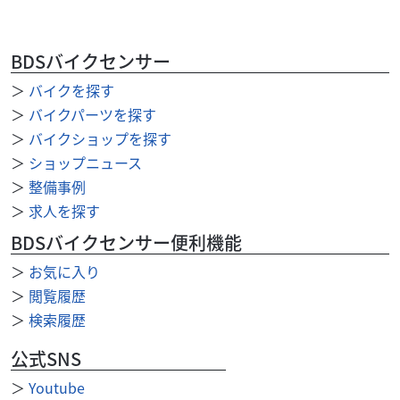
BDSバイクセンサー
＞
バイクを探す
ハーレーダビッドソン
バイク館港北ニュータウン店
FXDC Super Glide Custom
＞
バイクパーツを探す
89
＞
バイクショップを探す
.99
万円
本体価格:
（税込）
＞
ショップニュース
??FXDC Super Glide Custom 2005年モデルの特徴「昔なが
＞
整備事例
らのハーレーらしさ」と「普段使いしやすさ」のバランス
＞
求人を探す
が非常に良いモデル。...
BDSバイクセンサー便利機能
＞
お気に入り
＞
閲覧履歴
＞
検索履歴
公式SNS
＞
Youtube