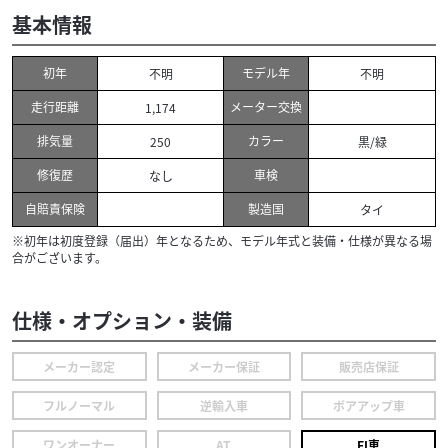
基本情報
初年
モデル年
不明
不明
走行距離
メーター交換
1,174
排気量
カラー
250
黒/緑
修復歴
車検
なし
自賠責保険
製造国
タイ
※初年は初度登録（届出）年となるため、モデル年式と装備・仕様が異なる場
合がございます。
仕様・オプション・装備
メーカー認定
メーカー保証
販売店保証
フルノーマル
逆輸入車
ボアアップ車
ワンオーナー
AT
FI車