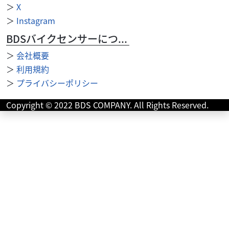
＞
X
＞
Instagram
BDSバイクセンサーについて
＞
会社概要
＞
利用規約
＞
プライバシーポリシー
ハーレーダビッドソン
バイク館港北ニュータウン店
FLSL Softail Slim
Copyright © 2022 BDS COMPANY. All Rights Reserved.
169
.99
万円
本体価格:
（税込）
??FLSL Softail Slim 2020年モデルの特徴2020年モデルの
Harley-Davidson FLSL Softail Slimは、19...