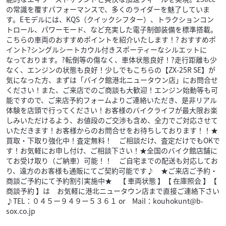
の常識を覆すパフォーマンスで、多くのライダーを魅了していま
す。Eモデルには、KQS（クイックシフター）、トラクションコン
トロール、パワーモード、など充実した電子制御装備を標準搭載。
こちらの車両のおすすめポイントを紹介いたします！? おすすめポ
イント?シングルシートカウル付きスポーティーなシルエットに
なっております。?転倒等の傷なく、車体状態良好！?走行距離も少
なく、エンジンの状態も良好！少しでもこちらの【ZX-25R SE】が
気になった方、まずは「バイク館港北ニュータウン店」にお問合せ
ください！また、ご来店でのご商談も大歓迎！エンジン始動等も可
能ですので、ご来店予約フォームよりご連絡いただき、是非リアル
体験を店頭で行ってください！お客様のバイクライフが最大限お楽
しみいただけるよう、お値段のご交渉も含め、全力でご対応させて
いただきます！お客様からのお問合せをお待ちしております！！★
買取・下取り強化中！査定無料！ ご相談だけ、査定だけでもOKで
す！お気軽にお申し付け、ご相談下さい！★全国のバイク館店舗に
てお受け取り（ご納車）可能！！ ご自宅までの配送も対応してお
り、遠方のお客様も通販にてご契約可能です♪ ★ご来店ご予約・
商談ご予約にて予約割引実施中★ 【 車両状態 】【 在庫照会 】【
商談予約 】は お気軽に港北ニュータウン店まで直接ご連絡下さい
♪TEL：０４５ー９４９ー５３６１ or Mail：kouhokunt@b-
sox.co.jp