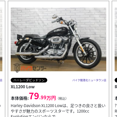
ホンダ
店
バイク館港北ニュータウン店
REBEL 250
F
49
.99
万円
本体価格:
（税込）
い
?? REBEL 250 2020年モデルの特徴人気の2020年式
Rebel 250が入荷しました。足つきの良さと扱いやすさ
で、初心者からベテランまで幅広...