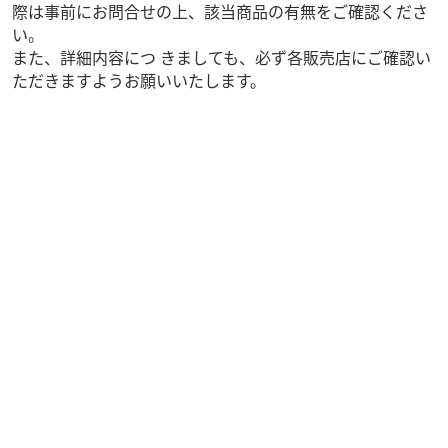
際は事前にお問合せの上、該当商品の有無をご確認くださ
い。
また、詳細内容につ きましても、必ず各販売店にご確認い
ただきますようお願いいたします。
ホンダ
バイク館神戸垂水店
TACT Basic
20
.99
万円
本体価格:
（税込）
【 車両状態 】【 在庫照会 】【 商談予約 】はお気軽に神戸
垂水店まで直接ご連絡下さい♪TEL：078/708-7604 or
Mail：kobe-t@...