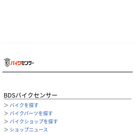
BDSバイクセンサー
＞
バイクを探す
ホンダ
バイク館神戸垂水店
＞
バイクパーツを探す
TACT Basic
＞
バイクショップを探す
21
＞
ショップニュース
.99
万円
本体価格:
（税込）