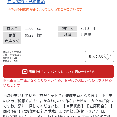
在庫確認・見積依頼
※整備や保険内容等によって変わる場合がございます
排気量
1100
cc
初年度
2010
年
地域
兵庫県
距離
9528
km
免許区分
--
商品番号：B657742
更新日：2026/08/10
お気に入り
車台番号：583
使用歴：自家用
簡単1分！このバイクについて問い合わせる
※本車両は在庫がなくなりやすいため、お早めのお問い合わせをお勧め
いたします
当時発売されていた『無限キット？』装備車両となります。中古車
のためご留意ください。かなり小さく作られたビキニカウルが良い
ですね。是非一見してくださいね。【 車両状態 】【 在庫照会 】【
商談予約 】はお気軽に神戸垂水店まで直接ご連絡下さい♪TEL：
078/708-7604 or Mail：kobe-t@b-sox.co.jpオートバイのご商