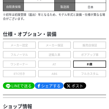
自賠責保険
製造国
日本
※初年は初度登録（届出）年となるため、モデル年式と装備・仕様が異なる場
合がございます。
仕様・オプション・装備
メーカー認定
メーカー保証
販売店保証
フルノーマル
逆輸入車
ボアアップ車
ワンオーナー
AT
FI車
ETC付き
ABS
フルカスタム
LINEで送る
シェアする
ポスト
ショップ情報