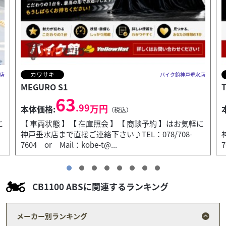
ホンダ
垂水店
バイク館神戸垂水店
TACT Basic
20
.99
万円
本体価格:
（税込）
軽に
【 車両状態 】【 在庫照会 】【 商談予約 】はお気軽に
-
神戸垂水店まで直接ご連絡下さい♪TEL：078/708-
7604 or Mail：kobe-t@...
CB1100 ABSに関連するランキング
メーカー別ランキング