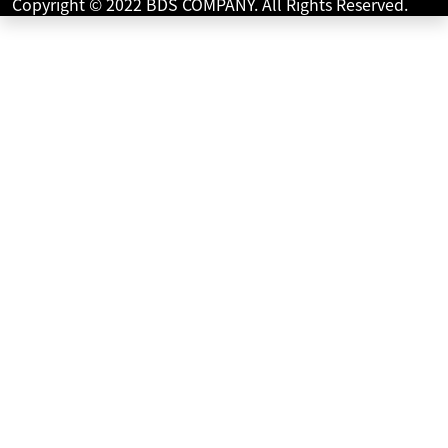
Copyright © 2022 BDS COMPANY. All Rights Reserved.
AVENIS 125
21
.90
万円
本体価格:
（税込）
【 車両状態 】【 在庫照会 】【 商談予約 】はお気軽に神戸
垂水店まで直接ご連絡下さい♪TEL：078/708-7604 or
Mail：kobe-t@...