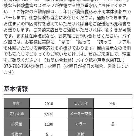
談なら経験豊富なスタッフが在籍する神戸垂水店にお任せくださ
い！！ご好評の盗難保険は、１年目が消費税込み車両本体価格をカ
バーします。任意保険も当店にお任せください。通販もできます。
お住まいの市区町村を教えていただければ自宅ご配送込み見積書を
お送りします。ご商談来店日をご連絡いただければ、割引きが可能
です。まずは在庫確認など、お気軽にお問い合わせください。バイ
ク館では、お客様に実際に "見て" "触って" "跨って" リアル
を体験いただける接客応対を心掛けております。屋内展示なので雨
でも安心してごゆっくりご覧いただけます。ぜひご来店にて、現車
をご確認ください！【お問い合わせ】バイク館神戸垂水店TEL：
078-708-7604定休日：火曜日（火曜日が祝日の場合、営業してい
ます）
基本情報
初年
モデル年
2010
不明
走行距離
メーター交換
9,528
排気量
カラー
1100
黒
修復歴
車検
なし