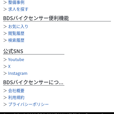
＞
整備事例
【 車両状態 】【 在庫照会 】【 商談予約 】はお気軽に神戸
＞
求人を探す
垂水店まで直接ご連絡下さい♪TEL：078/708-7604 or
Mail：kobe-t@...
BDSバイクセンサー便利機能
＞
お気に入り
＞
閲覧履歴
＞
検索履歴
公式SNS
＞
Youtube
＞
X
＞
Instagram
BDSバイクセンサーについて
＞
会社概要
＞
利用規約
＞
プライバシーポリシー
スズキ
バイク館神戸垂水店