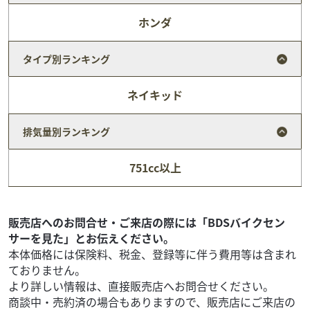
ホンダ
タイプ別ランキング
ネイキッド
排気量別ランキング
カワサキ
バイク館神戸垂水店
751cc以上
MEGURO S1
63
.99
万円
本体価格:
（税込）
【 車両状態 】【 在庫照会 】【 商談予約 】はお気軽に神戸
販売店へのお問合せ・ご来店の際には「BDSバイクセン
垂水店まで直接ご連絡下さい♪TEL：078/708-7604 or
サーを見た」とお伝えください。
Mail：kobe-t@...
本体価格には保険料、税金、登録等に伴う費用等は含まれ
ておりません。
より詳しい情報は、直接販売店へお問合せください。
商談中・売約済の場合もありますので、販売店にご来店の