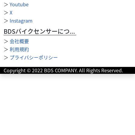
＞
Youtube
＞
X
＞
Instagram
BDSバイクセンサーについて
＞
会社概要
ヤマハ
バイク館富田林店
＞
利用規約
MT-09 ABS
59
＞
プライバシーポリシー
.99
万円
本体価格:
（税込）
Copyright © 2022 BDS COMPANY. All Rights Reserved.
・MRA製スクリーン・ハリケーン製コンドルハンドル・
OVER Racing製フルエキマフラー・小型スライダー・
BabyFace製シフトペダル(逆シフト)・...