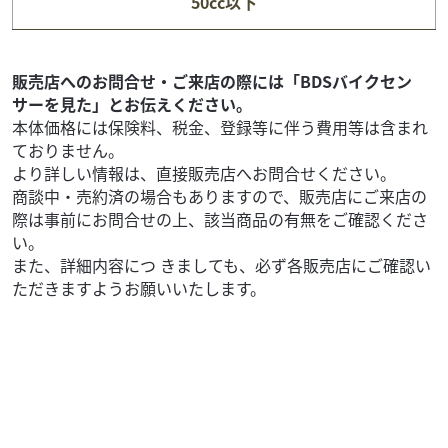
50cc以下
ZRX1200 DAEG
139
.99
万円
本体価格:
（税込）
外装の綺麗な個体が入庫いたしました。根強い人気を誇る
販売店へのお問合せ・ご来店の際には「BDSバイクセン
カワサキの名車となります。長距離ツーリングに便利な
サーを見た」とお伝えください。
ETC2.0搭載 スマホホルダー付きです。気になる方...
本体価格には保険料、税金、登録等に伴う費用等は含まれ
ておりません。
より詳しい情報は、直接販売店へお問合せください。
商談中・売約済の場合もありますので、販売店にご来店の
際は事前にお問合せの上、該当商品の有無をご確認くださ
い。
また、詳細内容につ きましても、必ず各販売店にご確認い
ただきますようお願いいたします。