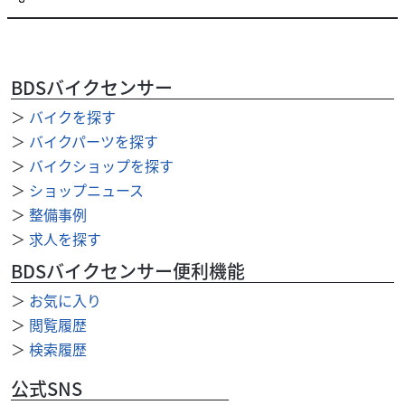
BDSバイクセンサー
＞
バイクを探す
カワサキ
バイク館富田林店
ZX-14R
＞
バイクパーツを探す
114
＞
バイクショップを探す
.99
万円
本体価格:
（税込）
＞
ショップニュース
＞
整備事例
＞
求人を探す
BDSバイクセンサー便利機能
＞
お気に入り
＞
閲覧履歴
＞
検索履歴
公式SNS