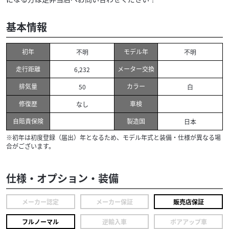
基本情報
初年
モデル年
不明
不明
走行距離
メーター交換
6,232
排気量
カラー
50
白
修復歴
車検
なし
自賠責保険
製造国
日本
※初年は初度登録（届出）年となるため、モデル年式と装備・仕様が異なる場
合がございます。
仕様・オプション・装備
メーカー認定
メーカー保証
販売店保証
フルノーマル
逆輸入車
ボアアップ車