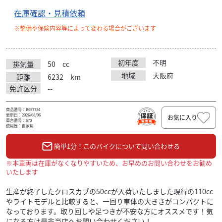
在庫確認・見積依頼
※整備や保険内容等によって変わる場合がございます
初年度
不明
排気量
50
cc
地域
大阪府
距離
6232
km
免許区分
--
商品番号：B657734
更新日：2026/08/06
お気に入り
車台番号：670
使用歴：自家用
簡単1分！このバイクについて問い合わせる
※本車両は在庫がなくなりやすいため、お早めのお問い合わせをお勧め
いたします
生産が終了したクロスカブの50ccが入荷いたしました現行の110cc
やライトモデルと比較すると、一回り車体の大きさがコンパクトに
なっております。取り回しや足つきが不安な方にオススメです！気
になる方は是非当店へお問い合わせください！