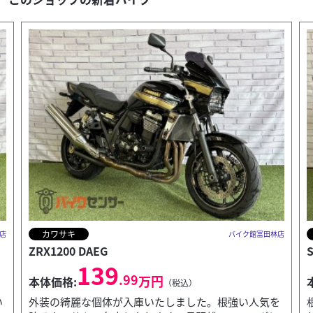
ヤマハ
店
バイク館富田林店
SR400
Z
66
.99
万円
本体価格:
（税込）
を
根強い人気を誇るヤマハの名車SR400が入荷いたしま