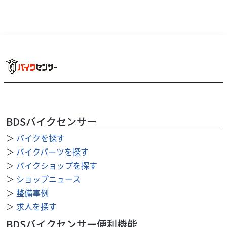
BDSバイクセンサー
＞
バイクを探す
ホンダ
バイク王 柏店
ＣＢ４００スーパーフォア ２０１６年モデル★☆官能
＞
バイクパーツを探す
的な4気筒...
＞
バイクショップを探す
100
＞
ショップニュース
.00
万円
本体価格:
（税込）
＞
整備事例
参考お乗り出し総額￥１,０６３,１００－ ◆官能的な4気筒
＞
求人を探す
サウンドが魅力！ お引き渡し後7日間以内に限り、保証対象
外部品も無償修理いたします。 ◆1...
BDSバイクセンサー便利機能