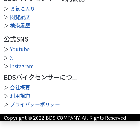
＞
お気に入り
＞
閲覧履歴
＞
検索履歴
公式SNS
＞
Youtube
＞
X
＞
Instagram
BDSバイクセンサーについて
＞
会社概要
＞
利用規約
＞
プライバシーポリシー
ホンダ
バイク王 柏店
Copyright © 2022 BDS COMPANY. All Rights Reserved.
モンキーＲ １９８７年モデル★☆絶版車 社外コンド
ルハンドル...
49