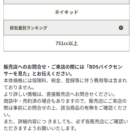
ネイキッド
ホンダ
バイク王 柏店
排気量別ランキング
モンキー ２００１年モデル ★☆絶版車 キャンディ
サファイア...
751cc以上
49
.80
万円
本体価格:
（税込）
参考お乗り出し総額￥５３７,０１０－ ◆希少 絶版車入荷
お引き渡し後7日間以内に限り、保証対象外部品も無償修理
販売店へのお問合せ・ご来店の際には「BDSバイクセン
いたします。 ◆126cc以上通販時...
サーを見た」とお伝えください。
本体価格には保険料、税金、登録等に伴う費用等は含まれ
ておりません。
より詳しい情報は、直接販売店へお問合せください。
商談中・売約済の場合もありますので、販売店にご来店の
際は事前にお問合せの上、該当商品の有無をご確認くださ
い。
また、詳細内容につ きましても、必ず各販売店にご確認い
ただきますようお願いいたします。