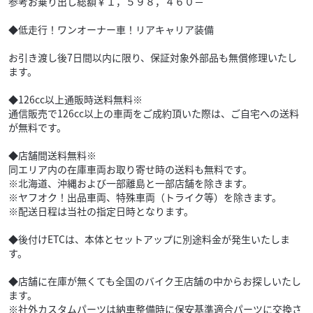
参考お乗り出し総額￥１，５９８，４６０－
◆低走行！ワンオーナー車！リアキャリア装備
お引き渡し後7日間以内に限り、保証対象外部品も無償修理いたし
ます。
◆126cc以上通販時送料無料※
通信販売で126cc以上の車両をご成約頂いた際は、ご自宅への送料
が無料です。
◆店舗間送料無料※
同エリア内の在庫車両お取り寄せ時の送料も無料です。
※北海道、沖縄および一部離島と一部店舗を除きます。
※ヤフオク！出品車両、特殊車両（トライク等）を除きます。
※配送日程は当社の指定日時となります。
◆後付けETCは、本体とセットアップに別途料金が発生いたしま
す。
◆店舗に在庫が無くても全国のバイク王店舗の中からお探しいたし
ます。
※社外カスタムパーツは納車整備時に保安基準適合パーツに交換さ