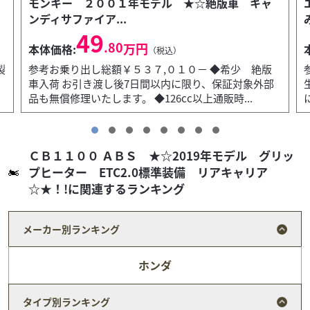
エストレヤ ２０１２年モデル★☆カワサキが生
み出したクラシッ...
48
.80
万円
本体価格:
（税込）
参考お乗り出し総額￥５５８,２００－ ◆カワサキが
生み出したクラシックモデル お引き渡し後7日間以内
に限り、保証対象外部品も無償修理いたします。 ◆...
ＣＢ１１００ ＡＢＳ ★☆2019年モデル グリッ
プヒーター ETC2.0標準装備 リアキャリア
☆★！!に関連するランキング
メーカー別ランキング
ホンダ
タイプ別ランキング