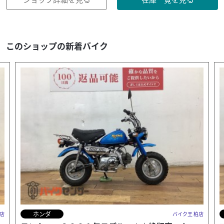
このショップの新着バイク
カワサキ
柏店
バイク王 柏店