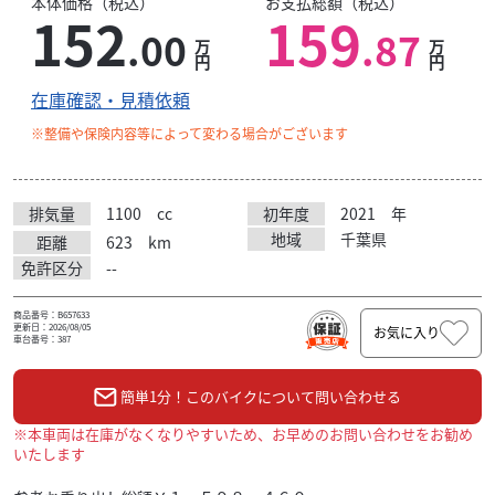
本体価格（税込）
お支払総額（税込）
152
159
.00
.87
万
万
円
円
在庫確認・見積依頼
※整備や保険内容等によって変わる場合がございます
排気量
1100
cc
初年度
2021
年
地域
千葉県
距離
623
km
免許区分
--
商品番号：B657633
更新日：2026/08/05
お気に入り
車台番号：387
簡単1分！このバイクについて問い合わせる
※本車両は在庫がなくなりやすいため、お早めのお問い合わせをお勧め
いたします