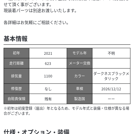
せて頂く事がございます。
現装着パーツは別途お渡しいたします。
各詳細はお気軽にご相談ください。
基本情報
初年
モデル年
2021
不明
走行距離
メーター交換
623
ダークネスブラックメ
排気量
カラー
1100
タリック
修復歴
車検
なし
2026/12/12
自賠責保険
製造国
残有
ーー
※初年は初度登録（届出）年となるため、モデル年式と装備・仕様が異なる場
合がございます。
仕様・オプション・装備