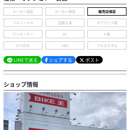
メーカー認定
メーカー保証
販売店保証
フルノーマル
逆輸入車
ボアアップ車
ワンオーナー
AT
FI車
ETC付き
ABS
フルカスタム
LINEで送る
シェアする
ポスト
ショップ情報