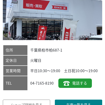
住所
千葉県
柏市
柏687-1
定休日
火曜日
営業時間
平日10:30～19:00 土日祝10:00～19:00
04-7165-8190
電話する
TEL
ショップ詳細を見る
在庫一覧を見る