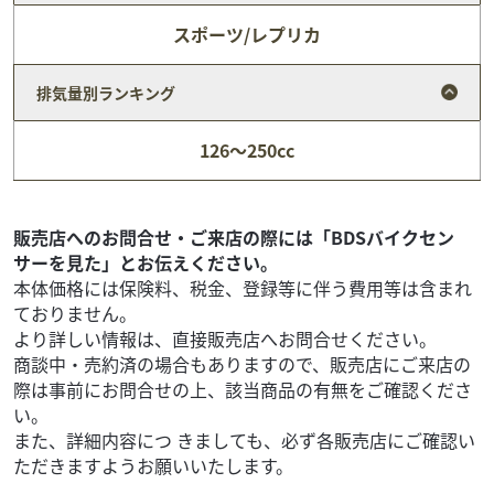
スポーツ/レプリカ
排気量別ランキング
カワサキ
オートプラザウチ(北九州本店)
126～250cc
VERSYS-X 250 ツアラー
56
.80
万円
本体価格:
（税込）
■『オートプラザウチ』の車両は、主に大手二輪オーク
販売店へのお問合せ・ご来店の際には「BDSバイクセン
ション／店頭買取り等にて仕入れをしており、高得点車両
サーを見た」とお伝えください。
を中心に購入、また整備においても有資格整備士による徹...
本体価格には保険料、税金、登録等に伴う費用等は含まれ
ておりません。
より詳しい情報は、直接販売店へお問合せください。
商談中・売約済の場合もありますので、販売店にご来店の
際は事前にお問合せの上、該当商品の有無をご確認くださ
い。
また、詳細内容につ きましても、必ず各販売店にご確認い
ただきますようお願いいたします。