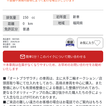
※整備や保険内容等によって変わる場合がございます
初年度
新車
排気量
150
cc
地域
福岡県
距離
0
km
免許区分
普通
商品番号：B657445
更新日：2026/05/18
お気に入り
車台番号：394
使用歴：自家用
簡単1分！このバイクについて問い合わせる
※本車両は在庫がなくなりやすいため、お早めのお問い合わせをお勧め
いたします
■『オートプラザウチ』の車両は、主に大手二輪オークション／店
頭買取り等にて仕入れをしており、高得点車両を中心に購入、また
整備においても有資格整備士による徹底した整備が行われており、
更なるクオリティーアップの為に選び抜かれた職人たちの手によっ
て入念な仕上げが行われております。
■ご来店の難しい遠方のお客様の場合はお電話でのご案内はもちろ