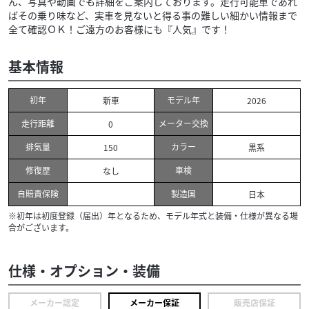
ん、写真や動画でも詳細をご案内しております。走行可能車であれ
ばその乗り味など、実車を見ないと得る事の難しい細かい情報まで
全て確認ＯＫ！ご遠方のお客様にも『人気』です！
基本情報
初年
モデル年
新車
2026
走行距離
メーター交換
0
排気量
カラー
150
黒系
修復歴
車検
なし
自賠責保険
製造国
日本
※初年は初度登録（届出）年となるため、モデル年式と装備・仕様が異なる場
合がございます。
仕様・オプション・装備
メーカー認定
メーカー保証
販売店保証