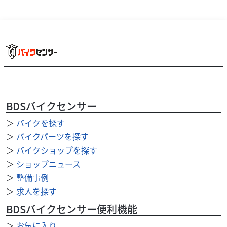
BDSバイクセンサー
＞
バイクを探す
ホンダ
オートプラザウチ(北九州本店)
＞
バイクパーツを探す
シャドウ400スラッシャー
＞
バイクショップを探す
68
＞
ショップニュース
.80
万円
本体価格:
（税込）
＞
整備事例
■『オートプラザウチ』の車両は、主に大手二輪オーク
＞
求人を探す
ション／店頭買取り等にて仕入れをしており、高得点車両
を中心に購入、また整備においても有資格整備士による徹...
BDSバイクセンサー便利機能
＞
お気に入り