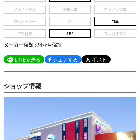
フルノーマル
逆輸入車
ボアアップ車
ワンオーナー
AT
FI車
ETC付き
ABS
フルカスタム
メーカー保証 :
24か月保証
LINEで送る
シェアする
ポスト
ショップ情報