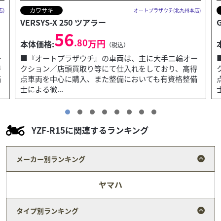
スズキ
店)
オートプラザウチ(北九州本店)
GIXXER SF250
48
.80
万円
本体価格:
（税込）
ー
■『オートプラザウチ』の車両は、主に大手二輪オー
得
クション／店頭買取り等にて仕入れをしており、高得
備
点車両を中心に購入、また整備においても有資格整備
士による徹...
YZF-R15に関連するランキング
メーカー別ランキング
ヤマハ
タイプ別ランキング