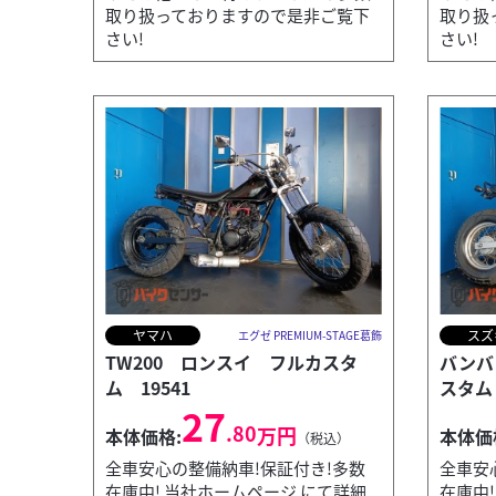
取り扱っておりますので是非ご覧下
取り扱
さい!
さい!
ヤマハ
スズ
エグゼ PREMIUM-STAGE葛飾
TW200 ロンスイ フルカスタ
バンバ
ム 19541
スタム 
27
.80
万円
本体価格:
本体価
（税込）
全車安心の整備納車!保証付き!多数
全車安
在庫中! 当社ホームページ にて詳細
在庫中