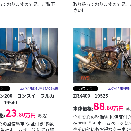
っておりますので是非ご覧下
取り扱っておりますので是非
さい!
キ
カワサキ
エグゼ PREMIUM-STAGE葛飾
エグゼ PREMIUM
ン200 ロンスイ フルカ
ZRX400 19525
88
19540
.80
万円
本体価格:
23
（税
.80
万円
格:
（税込）
全車安心の整備納車!保証付き
在庫中! 当社ホームページ に
心の整備納車!保証付き!多数
やその他にもお得なクーポン
! 当社ホームページ にて詳細