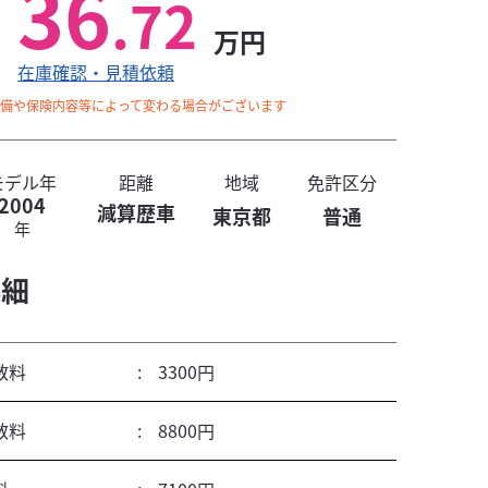
36
.72
万円
在庫確認・見積依頼
整備や保険内容等によって変わる場合がございます
モデル年
距離
地域
免許区分
2004
減算歴車
東京都
普通
年
詳細
数料
3300円
迎☆
数料
8800円