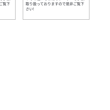
ご覧下
取り扱っておりますので是非ご覧下
さい!
カワサ
エグゼ PREMIUM-STAGE葛飾
ZRX400
本体価格
っておりますので是非ご覧下さい!
全車安心