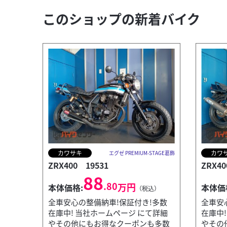
このショップの新着バイク
カワサキ
カワ
エグゼ PREMIUM-STAGE葛飾
ZRX400 19531
ZRX40
88
.80
万円
本体価格:
本体価
（税込）
全車安心の整備納車!保証付き!多数
全車安
在庫中! 当社ホームページ にて詳細
在庫中
やその他にもお得なクーポンも多数
やその