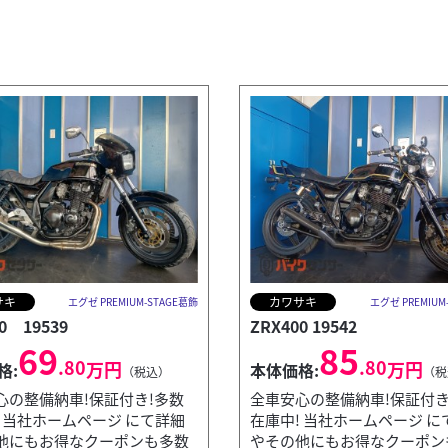
サキ
カワサキ
エグゼ PREMIUM-STAGE葛飾
エグゼ PREMIUM
0 19539
ZRX400 19542
69
85
.80
.80
万円
万円
格:
本体価格:
（税込）
（税
心の整備納車!保証付き!多数
全車安心の整備納車!保証付き
! 当社ホームページ にて詳細
在庫中! 当社ホームページ に
他にもお得なクーポンも多数
やその他にもお得なクーポン