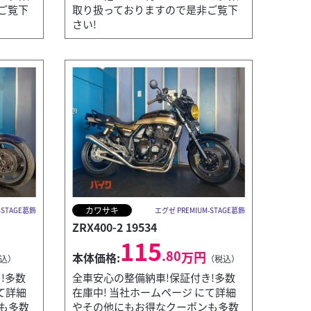
ご覧下
取り扱っておりますので是非ご覧下
さい!
カワサキ
-STAGE葛飾
エグゼ PREMIUM-STAGE葛飾
ZRX400-2 19534
115
.80
万円
本体価格:
込）
（税込）
!多数
全車安心の整備納車!保証付き!多数
て詳細
在庫中! 当社ホームページ にて詳細
も多数
やその他にもお得なクーポンも多数