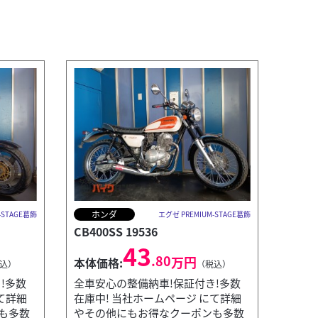
ホンダ
-STAGE葛飾
エグゼ PREMIUM-STAGE葛飾
CB400SS 19536
43
.80
万円
本体価格:
込）
（税込）
!多数
全車安心の整備納車!保証付き!多数
て詳細
在庫中! 当社ホームページ にて詳細
も多数
やその他にもお得なクーポンも多数