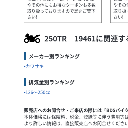
やその他にもお得なクーポンも多数
やその
取り扱っておりますので是非ご覧下
取り扱
さい!
さい!
カワサキ
PREMIUM-STAGE葛飾
ZRX400 19539
69
.80
万円
本体価格:
250TR 19461に関連
（税込）
全車安心の整備納車!保証付き!多数在庫中! 
メーカー別ランキング
カワサキ
排気量別ランキング
126～250cc
販売店へのお問合せ・ご来店の際には「BDSバイ
本体価格には保険料、税金、登録等に伴う費用等
より詳しい情報は、直接販売店へお問合せくださ