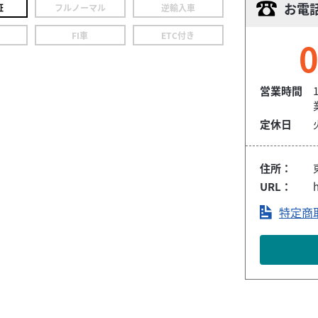
お電
証
フルノーマル
逆輸入車
FI車
ETC付き
0
営業時間
定休日
住所：
URL：
特定商