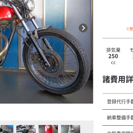
※
排気量
250
cc
諸費用
登録代行手
☆学生ローン大歓
納車整備手