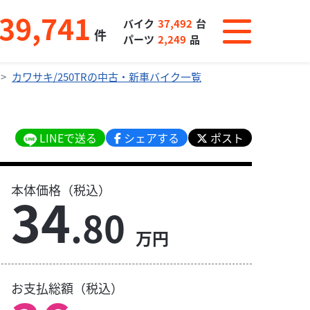
39,741
バイク
37,492
台
件
パーツ
2,249
品
カワサキ/250TRの中古・新車バイク一覧
LINEで送る
シェアする
ポスト
本体価格（税込）
34
.80
万円
お支払総額（税込）