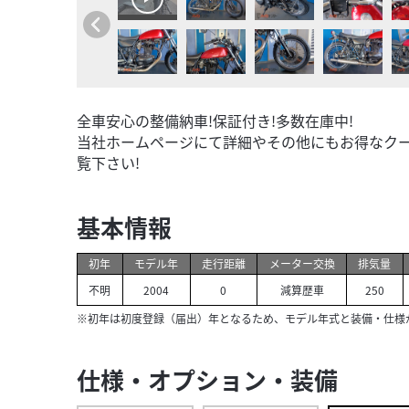
全車安心の整備納車!保証付き!多数在庫中!
当社ホームページ
にて詳細やその他にもお得なク
覧下さい!
基本情報
初年
モデル年
走行距離
メーター交換
排気量
不明
2004
0
減算歴車
250
※初年は初度登録（届出）年となるため、モデル年式と装備・仕様
仕様・オプション・装備