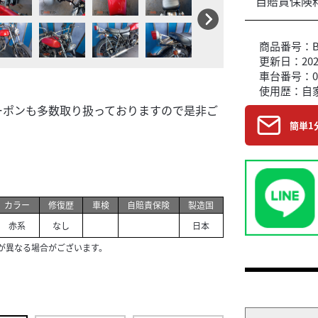
自賠責保険
商品番号：B6
更新日：2026
車台番号：0
使用歴：自
ーポンも多数取り扱っておりますので是非ご
簡単1
カラー
修復歴
車検
自賠責保険
製造国
赤系
なし
日本
が異なる場合がございます。