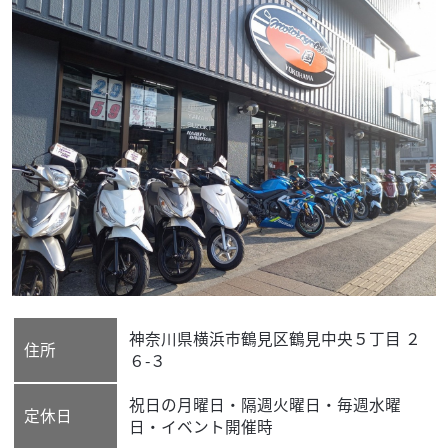
神奈川県
横浜市鶴見区
鶴見中央５丁目 ２
住所
６-３
祝日の月曜日・隔週火曜日・毎週水曜
定休日
日・イベント開催時