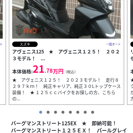
ホンダ
ト
一国オート
２
リード125 ★ 即納可能！ リード１２５！ ポ
セイドンブラ...
35
.20
万円
本体価格:
（税込）
８
★ 即納可能！ リード１２５！ ポセイドンブラッ
ス
クメタリック！ 新車在庫有り！ すぐにお乗り出し
が出来ます！ ★ 原付２種のスクーターをお探しの
方...
バーグマンストリート125EX ★ 即納可能！
バーグマンストリート１２５ＥＸ！ パールグレイ