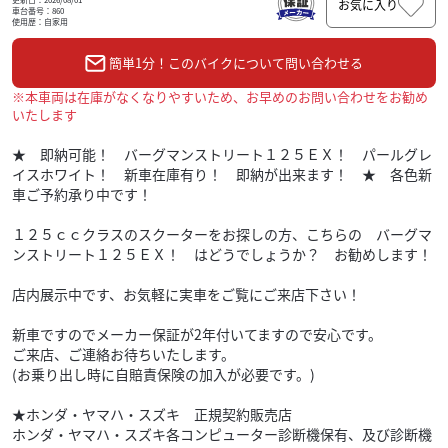
お気に入り
車台番号：860
使用歴：自家用
簡単1分！このバイクについて問い合わせる
※本車両は在庫がなくなりやすいため、お早めのお問い合わせをお勧め
いたします
★ 即納可能！ バーグマンストリート１２５ＥＸ！ パールグレ
イスホワイト！ 新車在庫有り！ 即納が出来ます！ ★ 各色新
車ご予約承り中です！
１２５ｃｃクラスのスクーターをお探しの方、こちらの バーグマ
ンストリート１２５ＥＸ！ はどうでしょうか？ お勧めします！
店内展示中です、お気軽に実車をご覧にご来店下さい！
新車ですのでメーカー保証が2年付いてますので安心です。
ご来店、ご連絡お待ちいたします。
(お乗り出し時に自賠責保険の加入が必要です。)
★ホンダ・ヤマハ・スズキ 正規契約販売店
ホンダ・ヤマハ・スズキ各コンピューター診断機保有、及び診断機