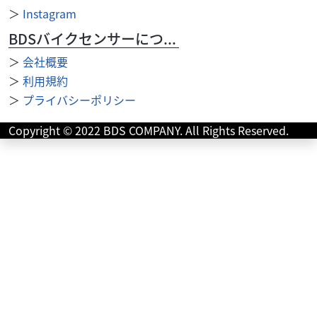
＞
Instagram
BDSバイクセンサーについて
＞
会社概要
ホンダ
一国オート
PCX160 ★ 即納可能！ PCX160！ パールスノー
＞
利用規約
フ...
＞
プライバシーポリシー
46
.20
万円
本体価格:
（税込）
Copyright © 2022 BDS COMPANY. All Rights Reserved.
★ 即納可能！ PCX160！ パールスノーフレークホワイ
ト！ 新車在庫有り！ すぐにお乗り出しが出来ます！
★ 高速道路も走れるスクーターをお探...