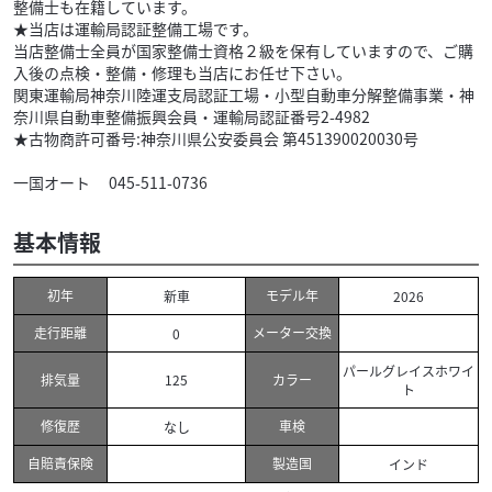
整備士も在籍しています。
★当店は運輸局認証整備工場です。
当店整備士全員が国家整備士資格２級を保有していますので、ご購
入後の点検・整備・修理も当店にお任せ下さい。
関東運輸局神奈川陸運支局認証工場・小型自動車分解整備事業・神
奈川県自動車整備振興会員・運輸局認証番号2-4982
★古物商許可番号:神奈川県公安委員会 第451390020030号
一国オート 045-511-0736
基本情報
初年
モデル年
新車
2026
走行距離
メーター交換
0
パールグレイスホワイ
排気量
カラー
125
ト
修復歴
車検
なし
自賠責保険
製造国
インド