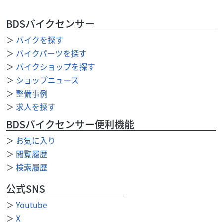
ヤマハ
一国オート
トリシティ155 ★ TRICITY 155 ABS！ ET...
BDSバイクセンサー
38
.50
万円
本体価格:
＞
バイクを探す
（税込）
＞
バイクパーツを探す
★ TRICITY 155 ABS！ ETC2.0装備！ 純正グリップヒー
ター装備！ ２０１９モデル！ ★ 高速道路も走れるバ
＞
バイクショップを探す
イクをお探しの方、こ...
＞
ショップニュース
＞
整備事例
＞
求人を探す
BDSバイクセンサー便利機能
＞
お気に入り
＞
閲覧履歴
＞
検索履歴
公式SNS
＞
Youtube
＞
X