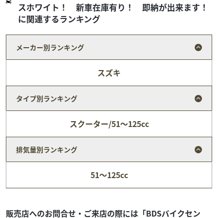
スホワイト！ 新車在庫有り！ 即納が出来ます！
に関連するランキング
メーカー別ランキング
スズキ
タイプ別ランキング
スクーター/51～125cc
スズキ
一国オート
アヴェニス125 ★ アヴェニス１２５！ ２０２３モ
排気量別ランキング
デル！ ...
21
.78
万円
本体価格:
51～125cc
（税込）
★ アヴェニス１２５！ ２０２３モデル！ 走行８２９
７ｋｍ！ 純正キャリア、純正３０Lトップケース装備！
★ １２５ｃｃバイクをお探しの方、こちらの...
販売店へのお問合せ・ご来店の際には「BDSバイクセン