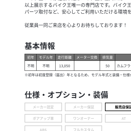
以上展示するバイク王唯一の専門店です。バイク
パーツ取付など、安心してご利用いただける環境
従業員一同ご来店を心よりお待ちしております！
基本情報
初年
モデル年
走行距離
メーター交換
排気量
不明
不明
13,050
50
カムフラ
※初年は初度登録（届出）年となるため、モデル年式と装備・仕様
仕様・オプション・装備
メーカー認定
メーカー保証
販売店保
ボアアップ車
ワンオーナー
AT
ABS
フルカスタム