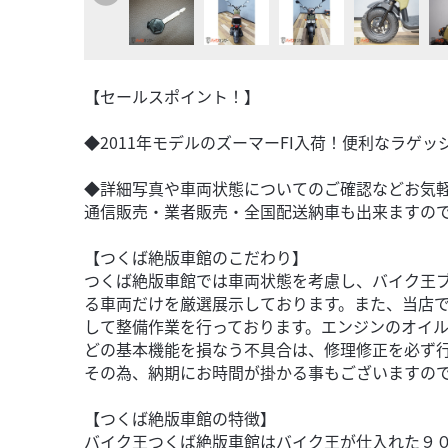
【セールスポイント！】
◆2011年モデルのズーマーFI入荷！便利なラゲ
◆詳細写真や車両状態についてのご確認などお気
通信販売・業者販売・全国配送納車も出来ますの
【つくば絶版車館のこだわり】
つくば絶版車館では車両状態を考慮し、バイク王
る車両だけを厳選展示しております。また、当店
して整備作業を行っております。エンジンのオイ
どの基本機能を損なう不具合は、修理修正を必ず
その為、納期にお時間が掛かる事もございますの
【つくば絶版車館の特徴】
バイク王つくば絶版車館はバイク王が仕入れた９