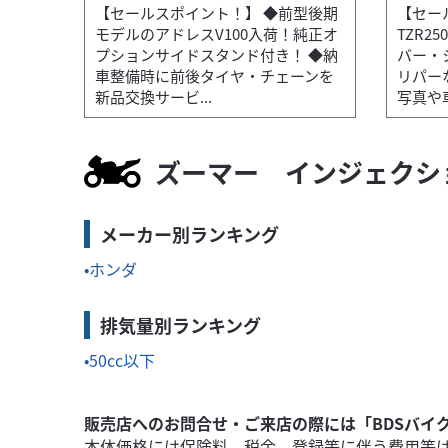
【セールスポイント！】 ◆前型後期
【セー
モデルのアドレスV100入荷！純正オ
TZR2
プションサイドスタンド付き！ ◆納
バー・
ホンダ
王 つくば絶版車館
車整備時に前後タイヤ・チェーンを
リパー
PCX150 KF30 フルノーマル車 アイドリン
新品交換サービ...
写真や車
34
.80
万円
本体価格:
（税込）
ズーマー インジェクシ
..
【セールスポイント！】 ◆走行わずか393㎞のP
メーカー別ランキング
ホンダ
排気量別ランキング
50cc以下
販売店へのお問合せ・ご来店の際には「BDSバイ
本体価格には保険料、税金、登録等に伴う費用等