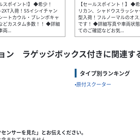
ルスポイント!】 ◆希少！
【セールスポイント！】 ◆
50-2XT入荷！SSイシイチャン
リカン、シャドウスラッシャ
シートカウル・ブレンボキャ
型入荷！フルノーマルのオス
などカスタム多数！！ ◆詳細
です！ ◆詳細写真や車両状
グストップ...
両...
てのご確認などお気...
ョン ラゲッジボックス付きに関連す
CX150入荷！ご通勤・ご通学にいかがですか？？ ◆納車整備時に前後
タイプ別ランキング
原付スクーター
クセンサーを見た」とお伝えください。
は含まれておりません。