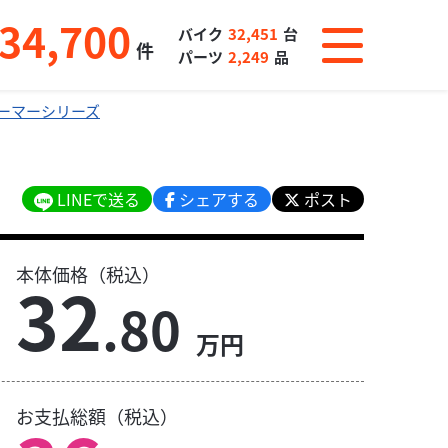
34,700
バイク
32,451
台
件
パーツ
2,249
品
ーマーシリーズ
LINEで送る
シェアする
ポスト
本体価格（税込）
32
.80
万円
お支払総額（税込）