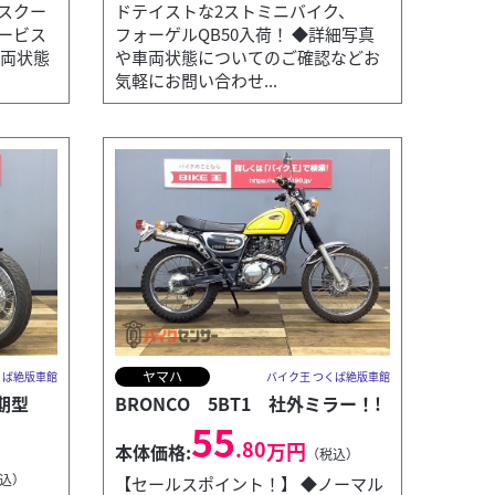
スクー
ドテイストな2ストミニバイク、
ービス
フォーゲルQB50入荷！ ◆詳細写真
車両状態
や車両状態についてのご確認などお
気軽にお問い合わせ...
ヤマハ
くば絶版車館
バイク王 つくば絶版車館
後期型
BRONCO 5BT1 社外ミラー！!
55
.80
万円
本体価格:
（税込）
込）
【セールスポイント！】 ◆ノーマル