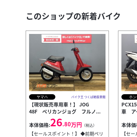
このショップの新着バイク
ヤマハ
ホン
バイク王 つくば絶版車館
【現状販売専用車！】 JOG
PCX1
48F ペリカンジョグ フルノ...
車 ア
26
.80
万円
本体価格:
本体価
（税込）
【セールスポイント！】 ◆前期ペリ
【セー