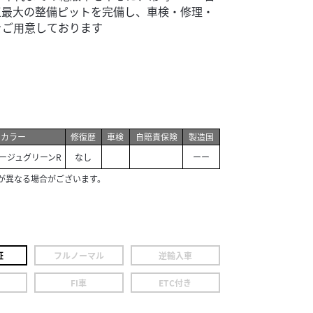
王最大の整備ピットを完備し、車検・修理・
をご用意しております
カラー
修復歴
車検
自賠責保険
製造国
ージュグリーンR
なし
ーー
が異なる場合がございます。
証
フルノーマル
逆輸入車
FI車
ETC付き