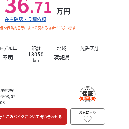
36
.71
万円
在庫確認・見積依頼
整備や保険内容等によって変わる場合がございます
モデル年
距離
地域
免許区分
13050
不明
茨城県
--
km
55286
/08/07
06
お気に入り
分！このバイクについて問い合わせる