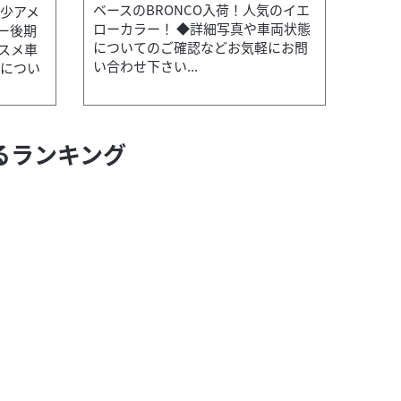
ベースのBRONCO入荷！人気のイエ
希少アメ
ローカラー！ ◆詳細写真や車両状態
ー後期
についてのご確認などお気軽にお問
スメ車
い合わせ下さい...
ホンダ
バイク王 つくば絶版車館
態につい
PCX J
本体価格:
るランキング
タイヤ・チェーンを新品交換サービス...
【セールス