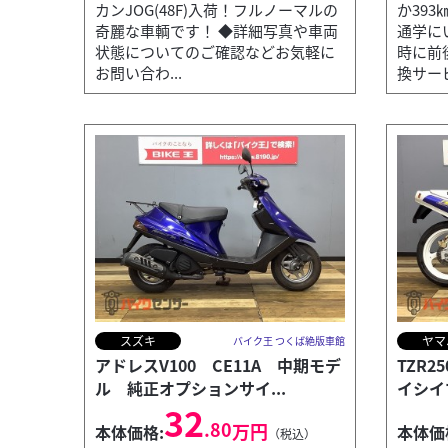
カンJOG(48F)入荷！フルノーマルの
か393
奇麗な車輌です！ ◆詳細写真や車両
通学に
状態についてのご確認などお気軽に
時に前
お問い合わ...
換サービ
スズキ
ヤマ
バイク王 つくば絶版車館
アドレスV100 CE11A 中期モデ
TZR2
ル 純正オプションサイ...
イシイ
32
.80
万円
本体価格:
本体価
（税込）