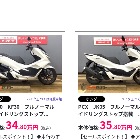
ダ
ホンダ
バイク王 つくば絶版車館
バイク王 つ
50 KF30 フルノーマル
PCX JK05 フルノーマ
イドリングストップ...
イドリングストップ搭載 ..
34
35
.80
.80
万円
万円
格:
本体価格:
（税込）
（税
ルスポイント！】 ◆走行わず
【セールスポイント！】 ◆