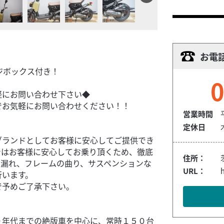
お電
ッジボックス付き！
0
軽にお問い合わせ下さい◆
でお気軽にお問い合わせください！！
営業時間
定休日
ブランドとしてお客様に安心してご提供でき
ではお客様に安心してお乗り頂くため、徹底
住所：
ル漏れ、フレームの曲り、サスペンションな
URL：
行います。
で予めご了承下さい。
０年代までの絶版車を中心に、常時１５０台