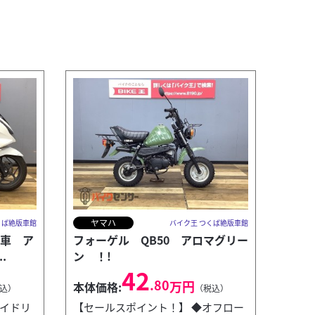
ヤマハ
くば絶版車館
バイク王 つくば絶版車館
ル車 ア
フォーゲル QB50 アロマグリー
.
ン ！!
42
.80
万円
本体価格:
込）
（税込）
アイドリ
【セールスポイント！】 ◆オフロー