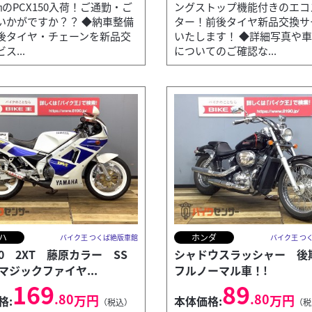
㎞のPCX150入荷！ご通勤・ご
ングストップ機能付きのエコ
いかがですか？？ ◆納車整備
ター！前後タイヤ新品交換サ
後タイヤ・チェーンを新品交
いたします！ ◆詳細写真や
ス...
についてのご確認な...
ハ
ホンダ
バイク王 つくば絶版車館
バイク王 つ
50 2XT 藤原カラー SS
シャドウスラッシャー 
マジックファイヤ...
フルノーマル車！!
169
89
.80
.80
万円
万円
格:
本体価格:
（税込）
（税