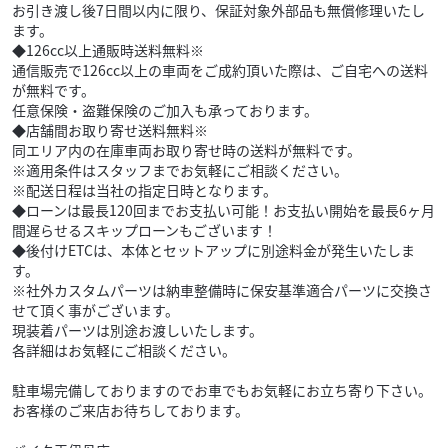
お引き渡し後7日間以内に限り、保証対象外部品も無償修理いたし
ます。
◆126cc以上通販時送料無料※
通信販売で126cc以上の車両をご成約頂いた際は、ご自宅への送料
が無料です。
任意保険・盗難保険のご加入も承っております。
◆店舗間お取り寄せ送料無料※
同エリア内の在庫車両お取り寄せ時の送料が無料です。
※適用条件はスタッフまでお気軽にご相談ください。
※配送日程は当社の指定日時となります。
◆ローンは最長120回までお支払い可能！お支払い開始を最長6ヶ月
間遅らせるスキップローンもございます！
◆後付けETCは、本体とセットアップに別途料金が発生いたしま
す。
※社外カスタムパーツは納車整備時に保安基準適合パーツに交換さ
せて頂く事がございます。
現装着パーツは別途お渡しいたします。
各詳細はお気軽にご相談ください。
駐車場完備しておりますのでお車でもお気軽にお立ち寄り下さい。
お客様のご来店お待ちしております。