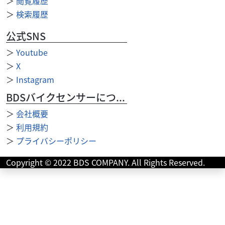
＞
閲覧履歴
＞
検索履歴
公式SNS
＞
Youtube
＞
X
＞
Instagram
BDSバイクセンサーについて
＞
会社概要
＞
利用規約
カワサキ
バイク王 伊丹店
＞
プライバシーポリシー
Ninja1000 低走行！スペアキーあり!
117
Copyright © 2022 BDS COMPANY. All Rights Reserved.
.80
万円
本体価格:
（税込）
タイヤパンク保証、Keeperコーティングサービススター
ト！ ◆安心のサービス お引き渡し後7日間以内に限り、保
証対象外部品も無償修理いたします。 ◆12...