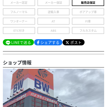
メーカー認定
メーカー保証
販売店保証
フルノーマル
逆輸入車
ボアアップ車
ワンオーナー
AT
FI車
ETC付き
ABS
フルカスタム
LINEで送る
シェアする
ポスト
ショップ情報