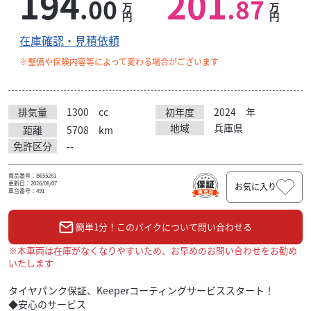
194
201
.00
.87
万
万
円
円
在庫確認・見積依頼
※整備や保険内容等によって変わる場合がございます
排気量
1300
cc
初年度
2024
年
地域
兵庫県
距離
5708
km
免許区分
--
商品番号：B655281
更新日：2026/08/07
お気に入り
車台番号：491
簡単1分！このバイクについて問い合わせる
※本車両は在庫がなくなりやすいため、お早めのお問い合わせをお勧め
いたします
タイヤパンク保証、Keeperコーティングサービススタート！
◆安心のサービス