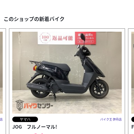
このショップの新着バイク
BMW
店
バイク王 伊丹店
F900XR フルパニア！USBポート装備!