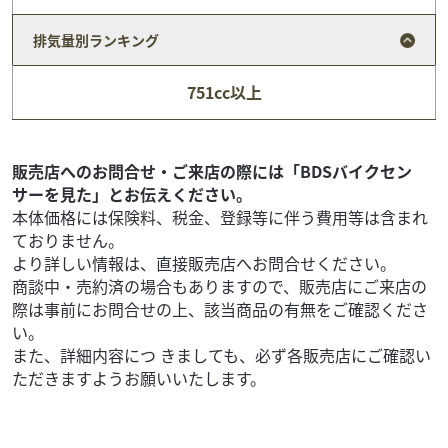
排気量別ランキング
ヤマハ
バイク王 伊丹店
JOG フルノーマル!
751cc以上
21
.80
万円
本体価格:
（税込）
タイヤパンク保証、Keeperコーティングサービススター
ト！ ◆安心のサービス お引き渡し後7日間以内に限り、保
販売店へのお問合せ・ご来店の際には「BDSバイクセン
証対象外部品も無償修理いたします。 任意保...
サーを見た」とお伝えください。
本体価格には保険料、税金、登録等に伴う費用等は含まれ
ておりません。
より詳しい情報は、直接販売店へお問合せください。
商談中・売約済の場合もありますので、販売店にご来店の
際は事前にお問合せの上、該当商品の有無をご確認くださ
い。
また、詳細内容につ きましても、必ず各販売店にご確認い
ただきますようお願いいたします。