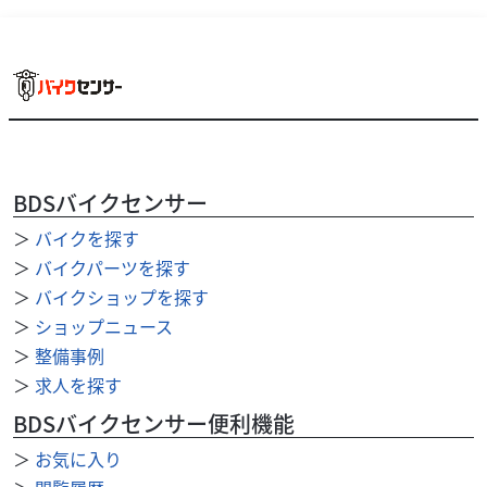
BDSバイクセンサー
ホンダ
バイク王 伊丹店
CL250 低走行！スペアキーあり!
＞
バイクを探す
57
＞
バイクパーツを探す
.80
万円
本体価格:
（税込）
＞
バイクショップを探す
タイヤパンク保証、Keeperコーティングサービススター
＞
ショップニュース
ト！ ◆安心のサービス お引き渡し後7日間以内に限り、保
＞
整備事例
証対象外部品も無償修理いたします。 ◆12...
＞
求人を探す
BDSバイクセンサー便利機能
＞
お気に入り