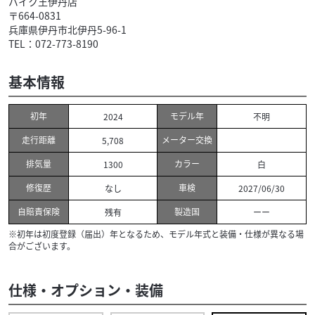
バイク王伊丹店
〒664-0831
兵庫県伊丹市北伊丹5-96-1
TEL：072-773-8190
基本情報
初年
モデル年
2024
不明
走行距離
メーター交換
5,708
排気量
カラー
1300
白
修復歴
車検
なし
2027/06/30
自賠責保険
製造国
残有
ーー
※初年は初度登録（届出）年となるため、モデル年式と装備・仕様が異なる場
合がございます。
仕様・オプション・装備