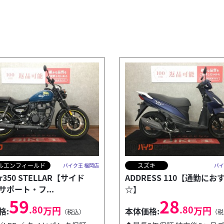
ルエンフィールド
スズキ
バイク王 福岡店
バイ
or350 STELLAR【サイド
ADDRESS 110【通勤にお
サポート・フ...
☆】
59
28
.80
.80
万円
万円
格:
本体価格:
（税込）
（税