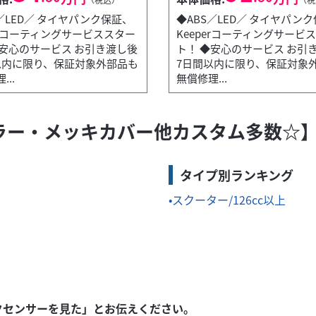
／LED／ タイヤパンク保証、
◆ABS／LED／ タイヤパン
erコーティングサービススター
Keeperコーティングサービ
◆安心のサービス お引き渡し後
ト！ ◆安心のサービス お引
以内に限り、保証対象外部品も
7日間以内に限り、保証対象
フ...
..
無償修理...
マフラー・メッキカバー他カスタム多数☆
コーティングサービススタート！ ◆安心のサービス お引き渡し後7日間
タイプ別ランキング
スクーター/126cc以上
クセンサーを見た」とお伝えください。