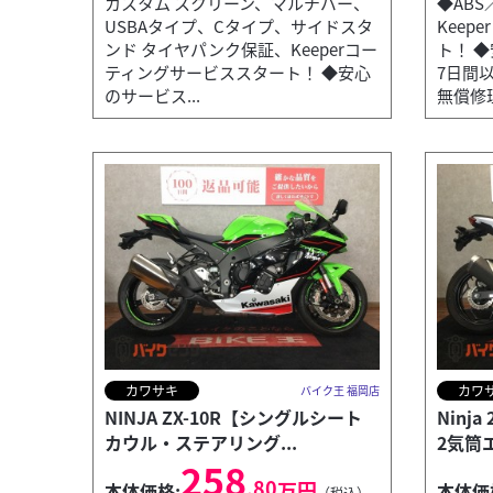
カスタム スクリーン、マルチバー、
◆ABS
USBAタイプ、Cタイプ、サイドスタ
Keep
ンド タイヤパンク保証、Keeperコー
ト！ 
ティングサービススタート！ ◆安心
7日間
のサービス...
無償修理.
カワサキ
カワ
バイク王 福岡店
NINJA ZX-10R【シングルシート
Ninj
カウル・ステアリング...
2気筒
258
.80
万円
本体価格:
本体価
（税込）