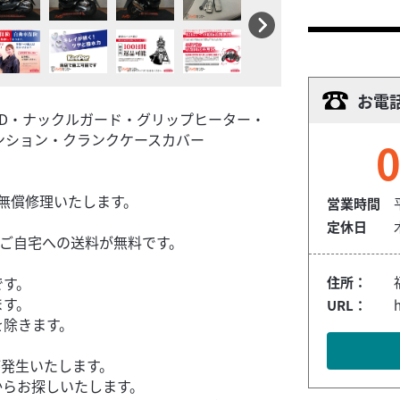
お電
R LCD・ナックルガード・グリップヒーター・
ペンション・クランクケースカバー
0
無償修理いたします。
営業時間
定休日
、ご自宅への送料が無料です。
です。
住所：
ます。
URL：
を除きます。
が発生いたします。
からお探しいたします。