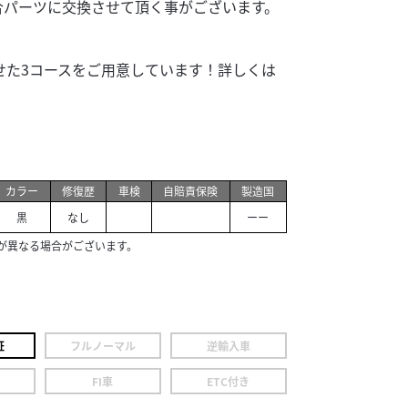
合パーツに交換させて頂く事がございます。
わせた3コースをご用意しています！詳しくは
カラー
修復歴
車検
自賠責保険
製造国
黒
なし
ーー
が異なる場合がございます。
証
フルノーマル
逆輸入車
FI車
ETC付き