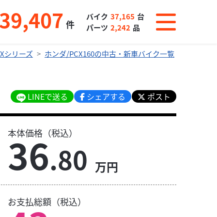
39,407
バイク
37,165
台
件
パーツ
2,242
品
CXシリーズ
ホンダ/PCX160の中古・新車バイク一覧
LINEで送る
シェアする
ポスト
本体価格（税込）
36
.80
万円
お支払総額（税込）