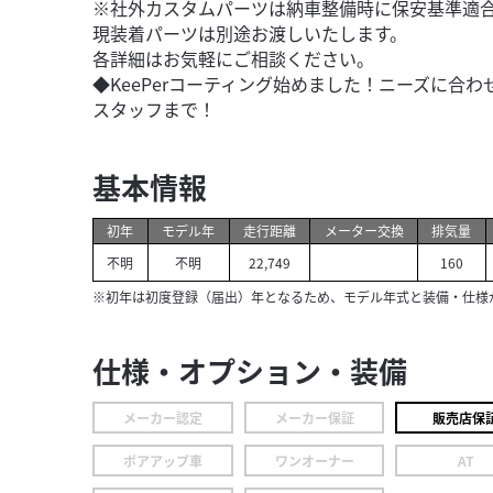
※社外カスタムパーツは納車整備時に保安基準適
現装着パーツは別途お渡しいたします。
各詳細はお気軽にご相談ください。
◆KeePerコーティング始めました！ニーズに合
スタッフまで！
基本情報
初年
モデル年
走行距離
メーター交換
排気量
不明
不明
22,749
160
※初年は初度登録（届出）年となるため、モデル年式と装備・仕様
仕様・オプション・装備
メーカー認定
メーカー保証
販売店保
ボアアップ車
ワンオーナー
AT