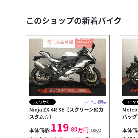
このショップの新着バイク
カワサキ
ロイヤ
バイク王 福岡店
Ninja ZX-4R SE【スクリーン他カ
Mete
スタム☆】
バッグ
119
.80
万円
本体価格:
本体価
（税込）