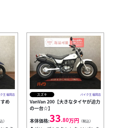
スズキ
ク王 福岡店
バイク王 福岡店
すすめ
VanVan 200【大きなタイヤが迫力
の一台☆】
33
.80
万円
本体価格:
込）
（税込）