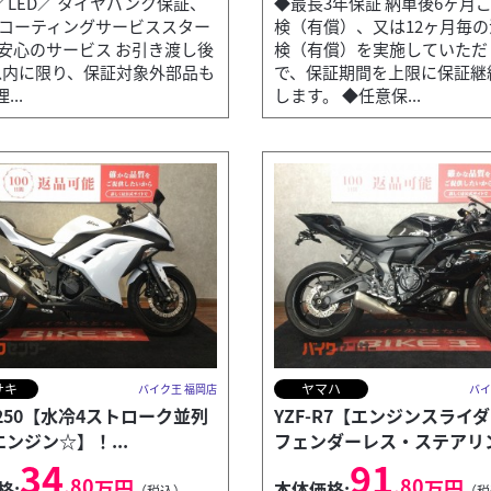
／LED／ タイヤパンク保証、
◆最長3年保証 納車後6ヶ月
erコーティングサービススター
検（有償）、又は12ヶ月毎
◆安心のサービス お引き渡し後
検（有償）を実施していただ
以内に限り、保証対象外部品も
で、保証期間を上限に保証継
..
します。 ◆任意保...
サキ
ヤマハ
バイク王 福岡店
バイ
a 250【水冷4ストローク並列
YZF-R7【エンジンスライ
エンジン☆】！...
フェンダーレス・ステアリン.
34
91
.80
.80
万円
万円
格:
本体価格:
（税込）
（税