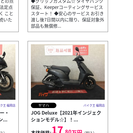
ごとの点
◆グリップカスタム☆ タイヤパンク
の法定点
保証、Keeperコーティングサービス
く こと
スタート！ ◆安心のサービス お引き
続いた
渡し後7日間以内に限り、保証対象外
部品も無償修...
ヤマハ
ク王 福岡店
バイク王 福岡店
ダー・
JOG Deluxe【2021年インジェク
..
ションモデル☆】！...
17
.80
万円
本体価格:
込）
（税込）