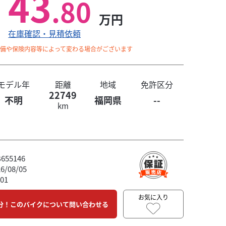
43
.80
万円
在庫確認・見積依頼
整備や保険内容等によって変わる場合がございます
モデル年
距離
地域
免許区分
22749
不明
福岡県
--
km
55146
/08/05
01
お気に入り
分！このバイクについて問い合わせる