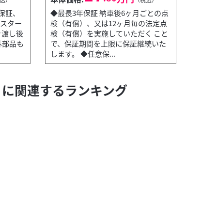
ク保証、
◆最長3年保証 納車後6ヶ月ごとの点
ススター
検（有償）、又は12ヶ月毎の法定点
き渡し後
検（有償）を実施していただく こと
スズキ
バイク王 福岡店
外部品も
で、保証期間を上限に保証継続いた
ADDRES
します。 ◆任意保...
本体価格:
】に関連するランキング
以内に限り、保証対象外部品も無償修理...
◆最長3年