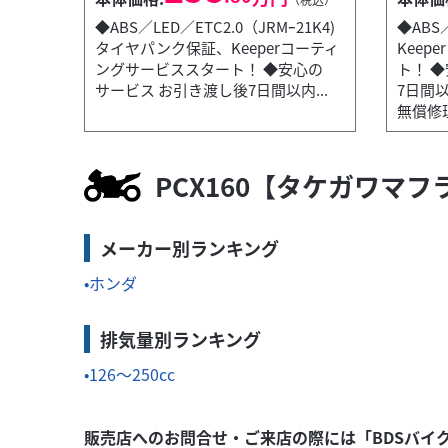
◆ABS／LED／ETC2.0（JRMｰ21K4)
◆ABS
タイヤパンク保証、Keeperコーティ
Keep
ングサービススタート！ ◆安心の
ト！ 
ロイヤルエンフィールド
バイク王 福岡店
サービス お引き渡し後7日間以内...
7日間
Meteor350 STELLAR【サイドバッグサポート・
無償修理.
59
.80
万円
本体価格:
（税込）
PCX160【タケガワ
..
◆ABS／LED／ タイヤパンク保証、Keeper
メーカー別ランキング
ホンダ
排気量別ランキング
126～250cc
販売店へのお問合せ・ご来店の際には「BDSバイ