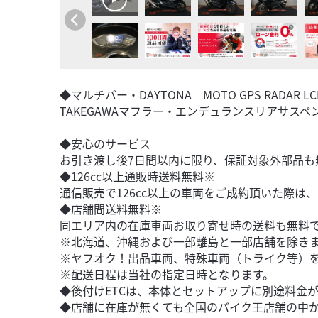
◆マルチバー・DAYTONA MOTO GPS RADA
TAKEGAWAマフラー・エンデュランスリアサス
◆安心のサービス
お引き渡し後7日間以内に限り、保証対象外部品も
◆126cc以上通販時送料無料※
通信販売で126cc以上の車両をご成約頂いた際は
◆店舗間送料無料※
同エリア内の在庫車両お取り寄せ時の送料も無料
※北海道、沖縄および一部離島と一部店舗を除き
※ヤフオク！出品車両、特殊車両（トライク等）
※配送日程は当社の指定日時となります。
◆後付けETCは、本体とセットアップに別途料金
◆店舗に在庫が無くても全国のバイク王店舗の中