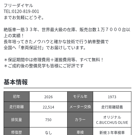
フリーダイヤル
TEL:0120-819-001
までお気軽にどうぞ。
絶版車一筋３３年、世界最大級の在庫、販売台数１万７０００台以
上の実績！
長年培ってきたノウハウと確かな技術で行う納車整備で
全国へ「車両保証付」でお届けしています。
＊保証期間中は修理費用＋運搬費用等、すべて無料！
＊ご成約後の整備見学も皆様にご好評です
基本情報
初年
モデル年
2026
1973
走行距離
メーター交換
22,514
走行距離疑義
オリジナル
排気量
カラー
750
C.BUCCHUS OLIVE
修復歴
車検
なし
新規３年車検車