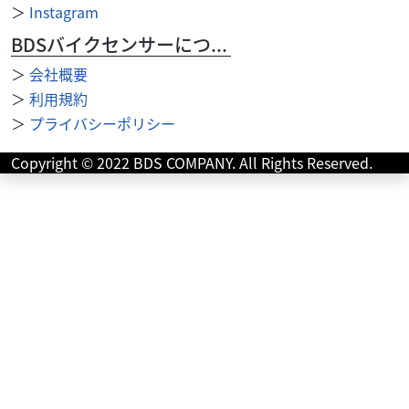
＞
Instagram
BDSバイクセンサーについて
＞
会社概要
カワサキ
ウエマツ東京本社
＞
利用規約
Z550D E4カラー
＞
プライバシーポリシー
341
.00
万円
本体価格:
（税込）
Copyright © 2022 BDS COMPANY. All Rights Reserved.
★「低金利ローン」 ＆ ２大キャンペーン実施中～！！★ ①
これから大型免許を取得する方、取得後１年未満の方も対
象の特典あり ②絶版車女性ライダーを応援！オ...