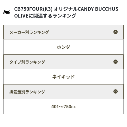
CB750FOUR(K3) オリジナルCANDY BUCCHUS
OLIVEに関連するランキング
メーカー別ランキング
ホンダ
タイプ別ランキング
ネイキッド
排気量別ランキング
カワサキ
ウエマツ東京本社
KZ900(A4) 明石工場製造 フルノーマル
401～750cc
418
.00
万円
本体価格:
（税込）
★最長１５０回までご利用可能「今だけ！２．９％低金利
ローン！！」実施中～★ ＆ ★２大キャンペーン実施中～★