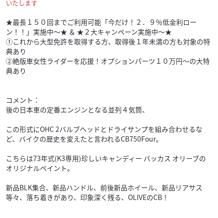
いたします
★最長１５０回までご利用可能「今だけ！２．９％低金利ロー
ン！！」実施中～★ ＆ ★２大キャンペーン実施中～★
①これから大型免許を取得する方、取得後１年未満の方も対象の特
典あり
②絶版車女性ライダーを応援！オプションパーツ１０万円～の大特
典あり
コメント：
後の日本車の定番エンジンとなる並列４気筒、
この形式にOHC 2バルブヘッドとドライサンプを組み合わせるな
ど、バイクの歴史を変えたと言われるCB750Four。
こちらは73年式(K3専用)珍しいキャンディー バッカス オリーブの
オリジナルペイント。
新品BLK集合、新品ハンドル、前後新品ホイール、新品リアサス
等々、落ち着きがあり、印象深く残る、OLIVEのCB！