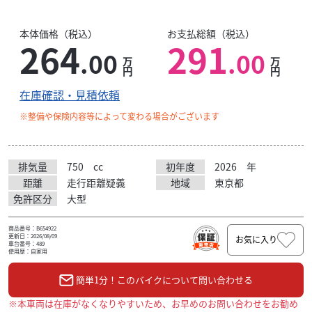
本体価格（税込）
お支払総額（税込）
264
291
.00
.00
万
万
円
円
在庫確認・見積依頼
※整備や保険内容等によって変わる場合がございます
排気量
750
cc
初年度
2026
年
距離
走行距離疑義
地域
東京都
免許区分
大型
商品番号：B654922
更新日：2026/08/09
お気に入り
車台番号：489
使用歴：自家用
簡単1分！このバイクについて問い合わせる
※本車両は在庫がなくなりやすいため、お早めのお問い合わせをお勧め