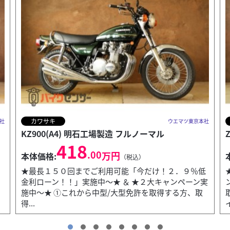
カワサキ
社
ウエマツ東京本社
Z400FX Z400J(J2) E3カラー
302
.50
万円
本体価格:
（税込）
低
★間もなく終了～「低金利ローン」 ＆ ２大キャンペー
実
ン実施中～！！★ ①これから中型免許を取得する方、
取得後１年未満の方も対象の特典あり ②絶版車女性ラ
イ...
オ