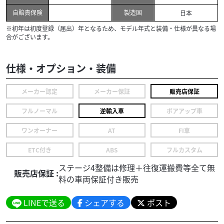
自賠責保険
製造国
日本
※初年は初度登録（届出）年となるため、モデル年式と装備・仕様が異なる場
合がございます。
仕様・オプション・装備
メーカー認定
メーカー保証
販売店保証
フルノーマル
逆輸入車
ボアアップ車
ワンオーナー
AT
FI車
ETC付き
ABS
フルカスタム
ステージ4整備は修理＋往復運搬費等全て無
販売店保証 :
料の車両保証付き販売
LINEで送る
シェアする
ポスト