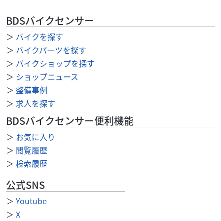
カワサキ
ウエマツ東京本社
BDSバイクセンサー
500SS(H1B) オリジナルペイント フルノーマル
＞
バイクを探す
396
.00
万円
本体価格:
＞
バイクパーツを探す
（税込）
★「低金利ローン」 ＆ ２大キャンペーン実施中～！！★ ①
＞
バイクショップを探す
これから大型免許を取得する方、取得後１年未満の方も対
＞
ショップニュース
象の特典あり ②絶版車女性ライダーを応援！オ...
＞
整備事例
＞
求人を探す
BDSバイクセンサー便利機能
＞
お気に入り
＞
閲覧履歴
＞
検索履歴
公式SNS
＞
Youtube
＞
X