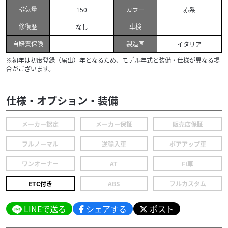
排気量
カラー
150
赤系
修復歴
車検
なし
自賠責保険
製造国
イタリア
※初年は初度登録（届出）年となるため、モデル年式と装備・仕様が異なる場
合がございます。
仕様・オプション・装備
メーカー認定
メーカー保証
販売店保証
フルノーマル
逆輸入車
ボアアップ車
ワンオーナー
AT
FI車
ETC付き
ABS
フルカスタム
LINEで送る
シェアする
ポスト