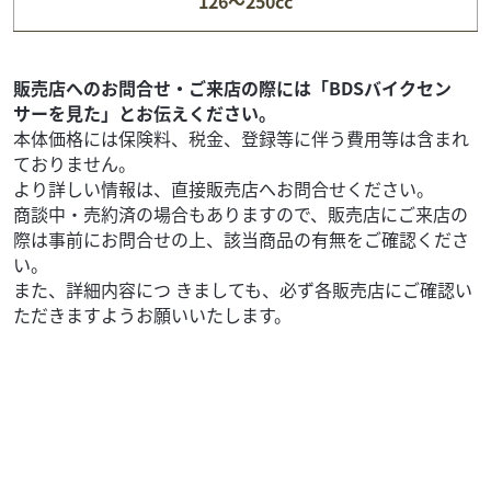
126～250cc
89
.00
万円
本体価格:
（税込）
ミッドナイトブルー！ カスタムパーツを多数取付けた快適
ツーリング仕様！レアカラー＆コンディションの良い１台
販売店へのお問合せ・ご来店の際には「BDSバイクセン
です！ ビッグボアサイレンサーやチューブレス...
サーを見た」とお伝えください。
本体価格には保険料、税金、登録等に伴う費用等は含まれ
ておりません。
より詳しい情報は、直接販売店へお問合せください。
商談中・売約済の場合もありますので、販売店にご来店の
際は事前にお問合せの上、該当商品の有無をご確認くださ
い。
また、詳細内容につ きましても、必ず各販売店にご確認い
ただきますようお願いいたします。