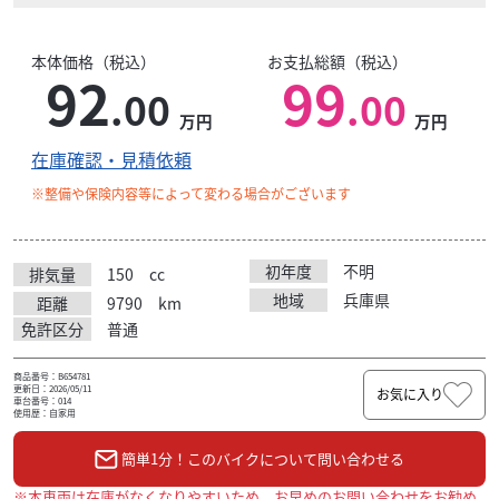
本体価格（税込）
お支払総額（税込）
92
99
.00
.00
万円
万円
在庫確認・見積依頼
※整備や保険内容等によって変わる場合がございます
初年度
不明
排気量
150
cc
地域
兵庫県
距離
9790
km
免許区分
普通
商品番号：B654781
更新日：2026/05/11
お気に入り
車台番号：014
使用歴：自家用
簡単1分！このバイクについて問い合わせる
※本車両は在庫がなくなりやすいため、お早めのお問い合わせをお勧め