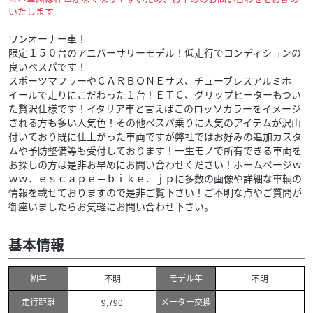
いたします
ワンオーナー車！
限定１５０台のアニバーサリーモデル！低走行でコンディションの
良いベスパです！
スポーツマフラーやＣＡＲＢＯＮＥサス、チューブレスアルミホ
イールで走りにこだわった１台！ＥＴＣ、グリップヒーターもつい
た贅沢仕様です！イタリア車と言えばこのロッソカラーをイメージ
される方も多い人気色！その他ベスパ乗りに人気のアイテムが沢山
付いており既に仕上がった車両ですが弊社ではお好みの追加カスタ
ムや予防整備等も受付しております！一生モノで所有できる車両を
お探しの方は是非お早めにお問い合わせください！ホームページｗ
ｗｗ．ｅｓｃａｐｅ－ｂｉｋｅ．ｊｐに多数の画像や詳細な車輌の
情報を載せておりますので是非ご覧下さい！ご不明な点やご質問が
御座いましたらお気軽にお問い合わせ下さい。
基本情報
初年
モデル年
不明
不明
走行距離
メーター交換
9,790