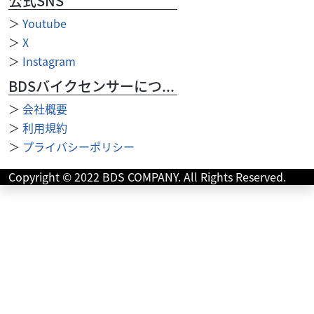
公式SNS
＞
Youtube
＞
X
＞
Instagram
BDSバイクセンサーについて
＞
会社概要
＞
利用規約
トライアンフ
エスケープモーターサイクルズ
＞
プライバシーポリシー
ボンネビルT100 トライアンフタイプマフラー メー
カーＯＰ...
Copyright © 2022 BDS COMPANY. All Rights Reserved.
140
.00
万円
本体価格:
（税込）
キャブ最終モデル！ 外装・エンジン共に年式を感じさせな
いとても良いコンディションを保った空冷キャブ車です！
今尚高い人気を誇る空冷キャブのボンネビル！...