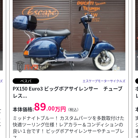
トライアンフ
ズ
エスケープモーターサイクルズ
ボンネビルT100 パールホワイト＆タンジェリンオ
レンジ ス...
143
.00
万円
本体価格:
（税込）
た
実走行３１２２ｋｍ！ 希少なパールホワイト＆タン
の
ジェリンオレンジ！外装エンジン共に大変状態の良い
ン
レ
車両です！ 慣らし運転が必要なほど低走行なキャブ車
ボン...