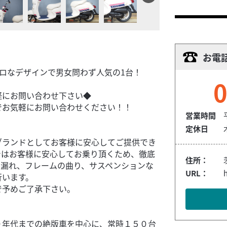
お電
レトロなデザインで男女問わず人気の1台！
0
軽にお問い合わせ下さい◆
でお気軽にお問い合わせください！！
営業時間
定休日
ブランドとしてお客様に安心してご提供でき
ではお客様に安心してお乗り頂くため、徹底
住所：
ル漏れ、フレームの曲り、サスペンションな
URL：
行います。
で予めご了承下さい。
０年代までの絶版車を中心に、常時１５０台