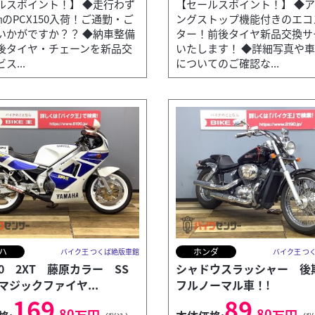
ルスポイント！】 ◆走行わず
【セールスポイント！】 ◆
㎞のPCX150入荷！ご通勤・ご
ングストップ機能付きのエコ
いかがですか？？ ◆納車整備
ター！前後タイヤ新品交換サ
後タイヤ・チェーンを新品交
いたします！ ◆詳細写真や
ス...
についてのご確認な...
ハ
ホンダ
バイク王 つくば絶版車館
バイク王 つ
50 2XT 藤原カラー SS
シャドウスラッシャー 
マジックファイヤ...
フルノーマル車！!
169
89
.80
.80
万円
万円