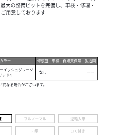
王最大の整備ピットを完備し、車検・修理・
をご用意しております
カラー
修復歴
車検
自賠責保険
製造国
ーイッシュグレーソ
なし
ーー
リッド4
が異なる場合がございます。
証
フルノーマル
逆輸入車
FI車
ETC付き