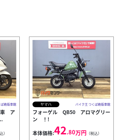
ヤマハ
くば絶版車館
バイク王 つくば絶版車館
ル車 ア
フォーゲル QB50 アロマグリー
.
ン ！!
42
.80
万円
本体価格:
込）
（税込）