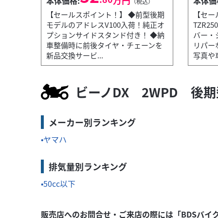
本体価格:
本体価
（税込）
【セールスポイント！】 ◆前型後期
【セー
モデルのアドレスV100入荷！純正オ
TZR2
プションサイドスタンド付き！ ◆納
バー・
ホンダ
王 つくば絶版車館
車整備時に前後タイヤ・チェーンを
リパー
PCX150 KF30 フルノーマル車 アイドリン
新品交換サービ...
写真や車
34
.80
万円
本体価格:
（税込）
ビーノDX 2WPD 後
..
【セールスポイント！】 ◆走行わずか393㎞のP
メーカー別ランキング
ヤマハ
排気量別ランキング
50cc以下
販売店へのお問合せ・ご来店の際には「BDSバイ