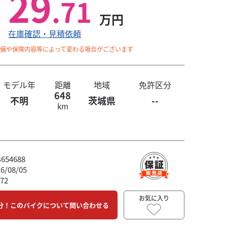
29
.71
万円
在庫確認・見積依頼
整備や保険内容等によって変わる場合がございます
モデル年
距離
地域
免許区分
648
不明
茨城県
--
km
54688
/08/05
72
お気に入り
分！このバイクについて問い合わせる