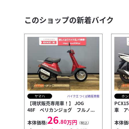
このショップの新着バイク
ヤマハ
ホン
バイク王 つくば絶版車館
【現状販売専用車！】 JOG
PCX1
48F ペリカンジョグ フルノ...
車 ア
26
.80
万円
本体価格:
本体価
（税込）