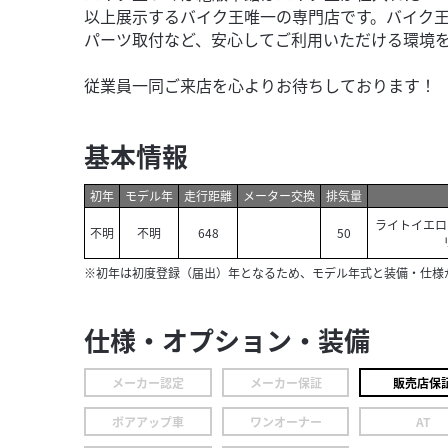
以上展示するバイク王唯一の専門店です。バイク
パーツ取付など、安心してご利用いただける環境
従業員一同ご来店を心よりお待ちしております！
基本情報
初年
モデル年
走行距離
メーター交換
排気量
ライトイエロ
不明
不明
648
50
※初年は初度登録（届出）年となるため、モデル年式と装備・仕様
仕様・オプション・装備
メーカー認定
メーカー保証
販売店保
ボアアップ車
ワンオーナー
AT