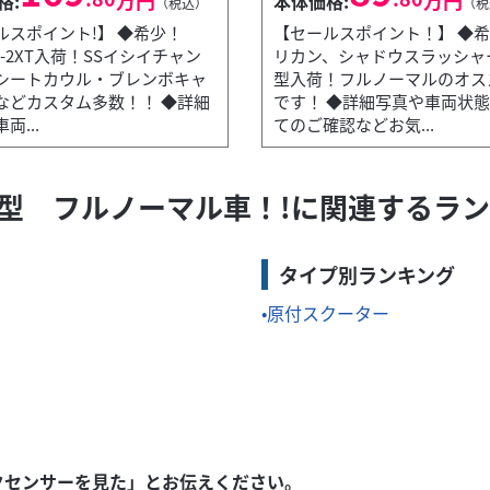
格:
本体価格:
（税込）
（税
ルスポイント!】 ◆希少！
【セールスポイント！】 ◆
50-2XT入荷！SSイシイチャン
リカン、シャドウスラッシャ
シートカウル・ブレンボキャ
型入荷！フルノーマルのオス
などカスタム多数！！ ◆詳細
です！ ◆詳細写真や車両状
グストップ...
両...
てのご確認などお気...
期型 フルノーマル車！!に関連するラ
CX150入荷！ご通勤・ご通学にいかがですか？？ ◆納車整備時に前後
タイプ別ランキング
原付スクーター
クセンサーを見た」とお伝えください。