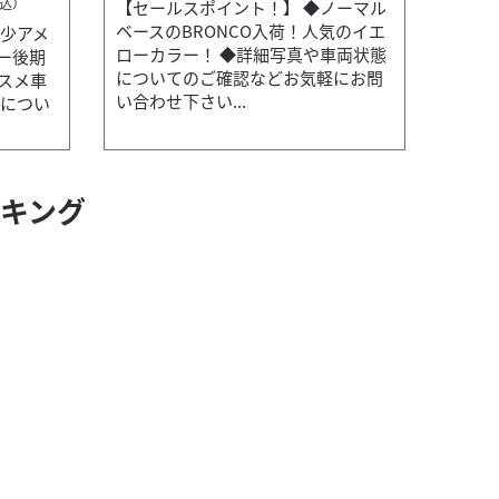
込）
【セールスポイント！】 ◆ノーマル
ベースのBRONCO入荷！人気のイエ
希少アメ
ローカラー！ ◆詳細写真や車両状態
ー後期
についてのご確認などお気軽にお問
スメ車
い合わせ下さい...
ホンダ
バイク王 つくば絶版車館
態につい
PCX J
本体価格:
ンキング
タイヤ・チェーンを新品交換サービス...
【セールス