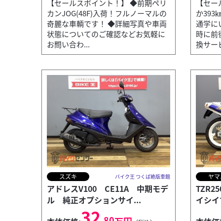
【セールスポイント！】 ◆前期ペリ
【セー
カンJOG(48F)入荷！フルノーマルの
か393
奇麗な車輌です！ ◆詳細写真や車両
通学に
状態についてのご確認などお気軽に
時に前
お問い合わ...
換サービ
スズキ
ヤマ
バイク王 つくば絶版車館
アドレスV100 CE11A 中期モデ
TZR2
ル 純正オプションサイ...
イシイ
32
.80
万円