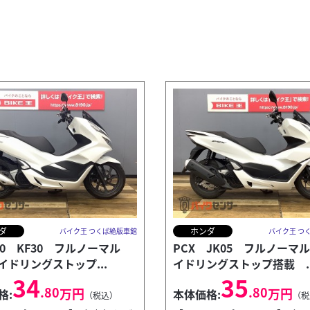
ダ
ホンダ
バイク王 つくば絶版車館
バイク王 つ
50 KF30 フルノーマル
PCX JK05 フルノーマ
イドリングストップ...
イドリングストップ搭載 ..
34
35
.80
.80
万円
万円
格:
本体価格:
（税込）
（税