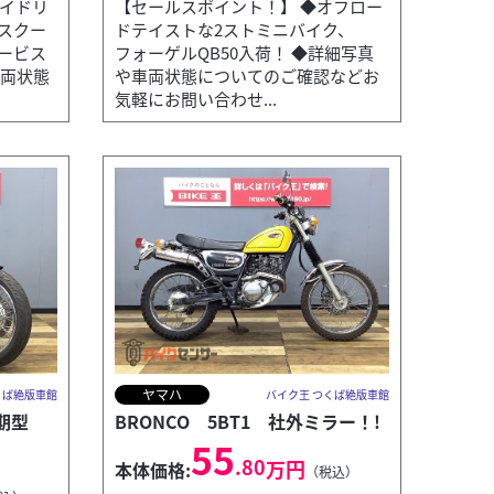
アイドリ
【セールスポイント！】 ◆オフロー
スクー
ドテイストな2ストミニバイク、
ービス
フォーゲルQB50入荷！ ◆詳細写真
車両状態
や車両状態についてのご確認などお
気軽にお問い合わせ...
ヤマハ
くば絶版車館
バイク王 つくば絶版車館
後期型
BRONCO 5BT1 社外ミラー！!
55
.80
万円
本体価格:
（税込）