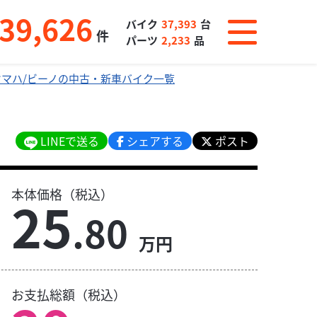
39,626
バイク
37,393
台
件
パーツ
2,233
品
ヤマハ/ビーノの中古・新車バイク一覧
LINEで送る
シェアする
ポスト
本体価格（税込）
25
.80
万円
お支払総額（税込）