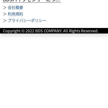
＞
会社概要
ヤマハ
＞
利用規約
(株)PALS 伊丹店
XSR125
＞
プライバシーポリシー
40
.00
万円
本体価格:
（税込）
Copyright © 2022 BDS COMPANY. All Rights Reserved.
ご成約のお客様は近くのグループ店にて受取可能です！未
掲載車両もございます。是非電話にてお問い合わせ下さ
い！認証整備工場完備！ １年〜３年の盗難保険もご用...