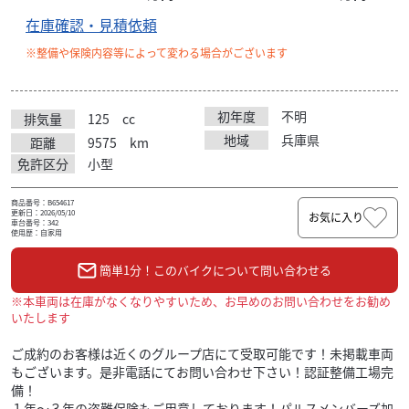
在庫確認・見積依頼
※整備や保険内容等によって変わる場合がございます
初年度
不明
排気量
125
cc
地域
兵庫県
距離
9575
km
免許区分
小型
商品番号：B654617
更新日：2026/05/10
お気に入り
車台番号：342
使用歴：自家用
簡単1分！このバイクについて問い合わせる
※本車両は在庫がなくなりやすいため、お早めのお問い合わせをお勧め
いたします
ご成約のお客様は近くのグループ店にて受取可能です！未掲載車両
もございます。是非電話にてお問い合わせ下さい！認証整備工場完
備！
１年〜３年の盗難保険もご用意しております！パルスメンバーズ加