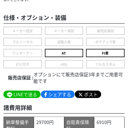
仕様・オプション・装備
メーカー認定
メーカー保証
販売店保証
フルノーマル
逆輸入車
ボアアップ車
ワンオーナー
AT
FI車
ETC付き
ABS
フルカスタム
オプションにて販売店保証3年までご用意可
販売店保証 :
能です
LINEで送る
シェアする
ポスト
諸費用詳細
納車整備手
29700円
自賠責保険
6910円