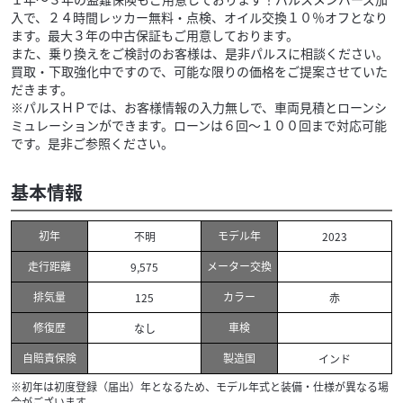
入で、２４時間レッカー無料・点検、オイル交換１０％オフとなり
ます。最大３年の中古保証もご用意しております。
また、乗り換えをご検討のお客様は、是非パルスに相談ください。
買取・下取強化中ですので、可能な限りの価格をご提案させていた
だきます。
※パルスＨＰでは、お客様情報の入力無しで、車両見積とローンシ
ミュレーションができます。ローンは６回〜１００回まで対応可能
です。是非ご参照ください。
基本情報
初年
モデル年
不明
2023
走行距離
メーター交換
9,575
排気量
カラー
125
赤
修復歴
車検
なし
自賠責保険
製造国
インド
※初年は初度登録（届出）年となるため、モデル年式と装備・仕様が異なる場
合がございます。