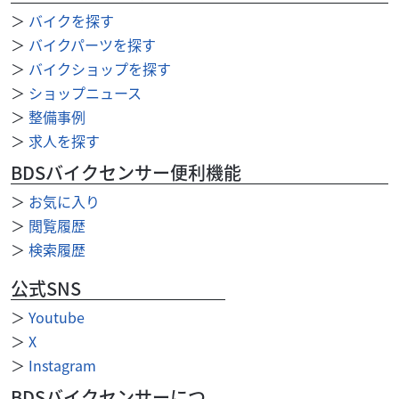
Ninja ZX-25R SE KRT
＞
バイクを探す
72
.00
万円
本体価格:
＞
バイクパーツを探す
（税込）
＞
バイクショップを探す
ご成約のお客様は近くのグループ店にて受取可能です！未
掲載車両もございます。是非電話にてお問い合わせ下さ
＞
ショップニュース
い！認証整備工場完備！ １年〜３年の盗難保険もご用...
＞
整備事例
＞
求人を探す
BDSバイクセンサー便利機能
＞
お気に入り
＞
閲覧履歴
＞
検索履歴
公式SNS
＞
Youtube
＞
X
＞
Instagram
BDSバイクセンサーについて