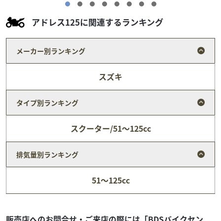
アドレス125に関連するランキング
メーカー別ランキング
スズキ
タイプ別ランキング
スクーター/51～125cc
排気量別ランキング
ホンダ
(株)PALS 伊丹店
51～125cc
CBR400R ABS
61
.00
万円
本体価格:
（税込）
販売店へのお問合せ・ご来店の際には「BDSバイクセン