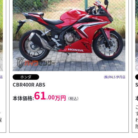
スズキ
丹店
(株)PALS 伊丹店
SV650X ABS
N
68
.00
万円
本体価格:
（税込）
ご成約のお客様は近くのグループ店にて受取可能で
す！未掲載車両もございます。是非電話にてお問い合
わせ下さい！認証整備工場完備！ １年〜３年の盗難保
険もご用...