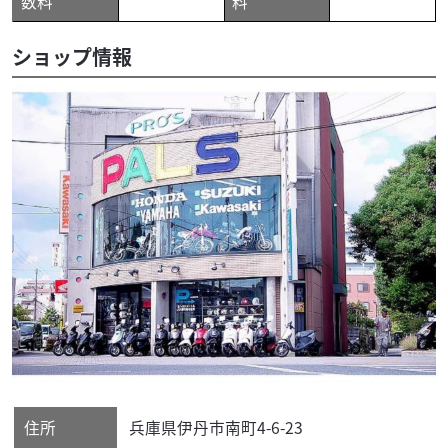
数料
料
ショップ情報
住所
兵庫県
伊丹市
南町4-6-23