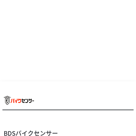
ご成約のお客様は近くのグループ店にて受取可能です！未
掲載車両もございます。是非電話にてお問い合わせ下さ
い！認証整備工場完備！ １年〜３年の盗難保険もご用...
カワサキ
(株)PALS 伊丹店
BDSバイクセンサー