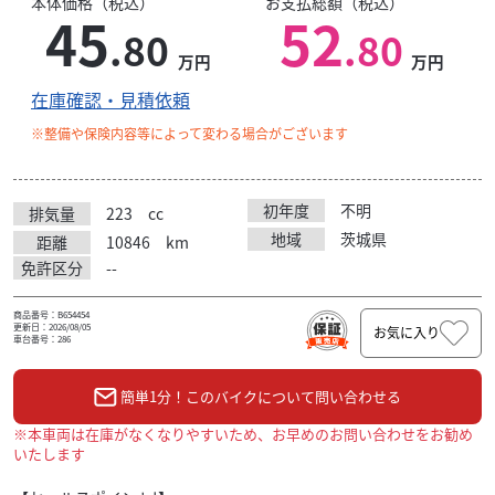
本体価格（税込）
お支払総額（税込）
45
52
.80
.80
万円
万円
在庫確認・見積依頼
※整備や保険内容等によって変わる場合がございます
初年度
不明
排気量
223
cc
地域
茨城県
距離
10846
km
免許区分
--
商品番号：B654454
更新日：2026/08/05
お気に入り
車台番号：286
簡単1分！このバイクについて問い合わせる
※本車両は在庫がなくなりやすいため、お早めのお問い合わせをお勧め
いたします