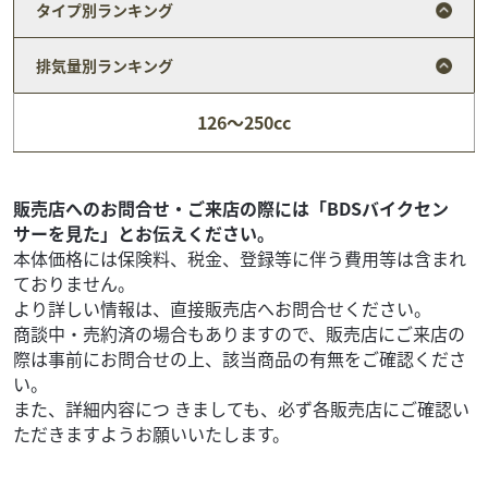
タイプ別ランキング
排気量別ランキング
ヤマハ
バイク王 つくば絶版車館
126～250cc
【現状販売専用車！】 JOG 48F ペリカンジョグ フ
ルノ...
26
.80
万円
本体価格:
販売店へのお問合せ・ご来店の際には「BDSバイクセン
（税込）
サーを見た」とお伝えください。
【セールスポイント！】 ◆前期ペリカンJOG(48F)入荷！フ
本体価格には保険料、税金、登録等に伴う費用等は含まれ
ルノーマルの奇麗な車輌です！ ◆詳細写真や車両状態につ
ておりません。
いてのご確認などお気軽にお問い合わ...
より詳しい情報は、直接販売店へお問合せください。
商談中・売約済の場合もありますので、販売店にご来店の
際は事前にお問合せの上、該当商品の有無をご確認くださ
い。
また、詳細内容につ きましても、必ず各販売店にご確認い
ただきますようお願いいたします。