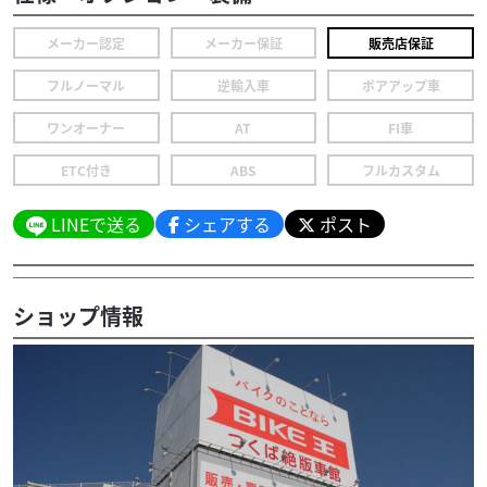
メーカー認定
メーカー保証
販売店保証
フルノーマル
逆輸入車
ボアアップ車
ワンオーナー
AT
FI車
ETC付き
ABS
フルカスタム
LINEで送る
シェアする
ポスト
ショップ情報