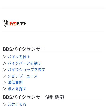
BDSバイクセンサー
＞
バイクを探す
＞
バイクパーツを探す
＞
バイクショップを探す
ホンダ
バイク王 つくば絶版車館
PCX JK05 フルノーマル車 アイドリングストップ
＞
ショップニュース
搭載 ...
＞
整備事例
35
＞
求人を探す
.80
万円
本体価格:
（税込）
BDSバイクセンサー便利機能
【セールスポイント！】 ◆アイドリングストップ機能付き
のエコスクーター！前後タイヤ新品交換サービスいたしま
＞
お気に入り