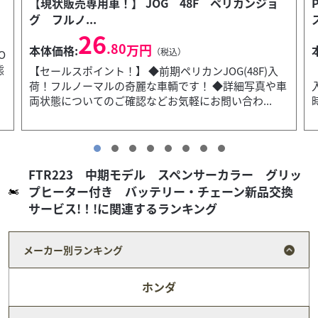
ョ
PCX150 KF30 フルノーマル車 アイドリング
ストップ...
34
.80
万円
本体価格:
（税込）
入
【セールスポイント！】 ◆走行わずか393㎞のPCX150
車
入荷！ご通勤・ご通学にいかがですか？？ ◆納車整備
時に前後タイヤ・チェーンを新品交換サービス...
FTR223 中期モデル スペンサーカラー グリッ
プヒーター付き バッテリー・チェーン新品交換
サービス!！!に関連するランキング
メーカー別ランキング
ホンダ