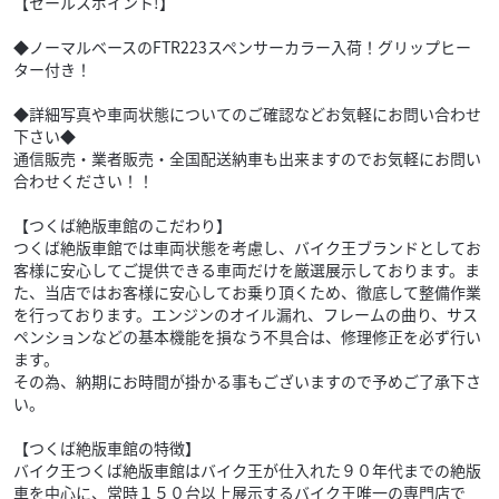
【セールスポイント!】
◆ノーマルベースのFTR223スペンサーカラー入荷！グリップヒー
ター付き！
◆詳細写真や車両状態についてのご確認などお気軽にお問い合わせ
下さい◆
通信販売・業者販売・全国配送納車も出来ますのでお気軽にお問い
合わせください！！
【つくば絶版車館のこだわり】
つくば絶版車館では車両状態を考慮し、バイク王ブランドとしてお
客様に安心してご提供できる車両だけを厳選展示しております。ま
た、当店ではお客様に安心してお乗り頂くため、徹底して整備作業
を行っております。エンジンのオイル漏れ、フレームの曲り、サス
ペンションなどの基本機能を損なう不具合は、修理修正を必ず行い
ます。
その為、納期にお時間が掛かる事もございますので予めご了承下さ
い。
【つくば絶版車館の特徴】
バイク王つくば絶版車館はバイク王が仕入れた９０年代までの絶版
車を中心に、常時１５０台以上展示するバイク王唯一の専門店で