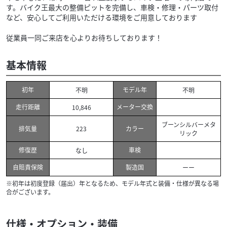
す。バイク王最大の整備ピットを完備し、車検・修理・パーツ取付
など、安心してご利用いただける環境をご用意しております
従業員一同ご来店を心よりお待ちしております！
基本情報
初年
モデル年
不明
不明
走行距離
メーター交換
10,846
ブーンシルバーメタ
排気量
カラー
223
リック
修復歴
車検
なし
自賠責保険
製造国
ーー
※初年は初度登録（届出）年となるため、モデル年式と装備・仕様が異なる場
合がございます。
仕様・オプション・装備