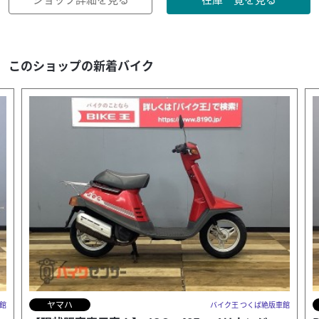
このショップの新着バイク
ホンダ
車館
バイク王 つくば絶版車館