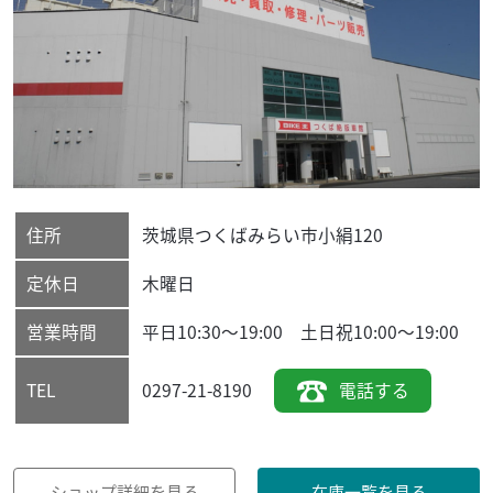
住所
茨城県
つくばみらい市
小絹120
定休日
木曜日
営業時間
平日10:30～19:00 土日祝10:00～19:00
0297-21-8190
電話する
TEL
ショップ詳細を見る
在庫一覧を見る