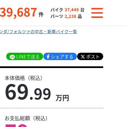
39,687
バイク
37,449
台
件
パーツ
2,238
品
ンダ/フォルツァの中古・新車バイク一覧
LINEで送る
シェアする
ポスト
本体価格（税込）
69
.99
万円
お支払総額（税込）