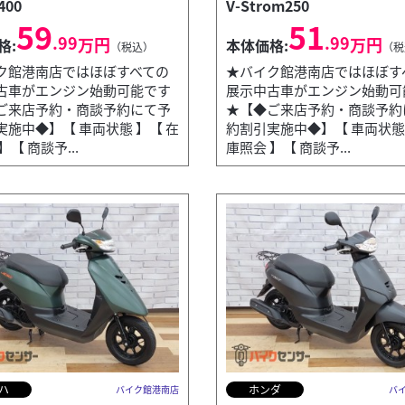
400
V-Strom250
59
51
.99
.99
万円
万円
格:
本体価格:
（税込）
（税
ク館港南店ではほぼすべての
★バイク館港南店ではほぼす
古車がエンジン始動可能です
展示中古車がエンジン始動可
ご来店予約・商談予約にて予
★【◆ご来店予約・商談予約
実施中◆】【 車両状態 】【 在
約割引実施中◆】【 車両状態 
】【 商談予...
庫照会 】【 商談予...
ハ
ホンダ
バイク館港南店
バ