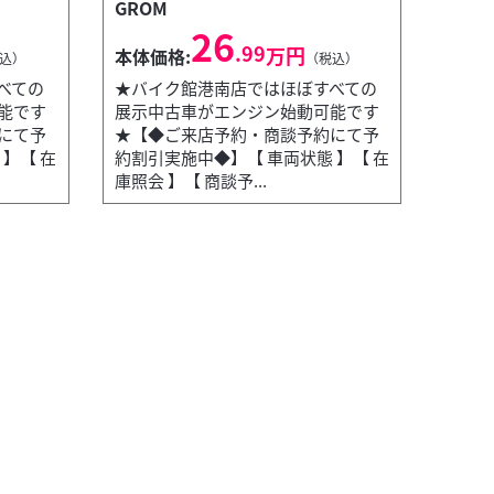
GROM
26
.99
万円
本体価格:
込）
（税込）
べての
★バイク館港南店ではほぼすべての
能です
展示中古車がエンジン始動可能です
にて予
★【◆ご来店予約・商談予約にて予
】【 在
約割引実施中◆】【 車両状態 】【 在
庫照会 】【 商談予...
バイク館港南店
V
本
施中◆】【 車両状態 】【 在庫照会 】【 商談予...
★