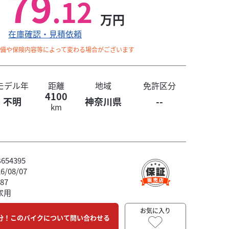
79
.12
万円
在庫確認・見積依頼
整備や保険内容等によって変わる場合がございます
モデル年
距離
地域
免許区分
4100
不明
神奈川県
--
km
54395
/08/07
87
家用
お気に入り
分！このバイクについて問い合わせる