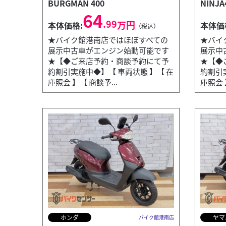
BURGMAN 400
NINJA
64
.99
万円
本体価格:
本体価
（税込）
★バイク館港南店ではほぼすべての
★バイ
展示中古車がエンジン始動可能です
展示中
★【◆ご来店予約・商談予約にて予
★【◆
約割引実施中◆】【 車両状態 】【 在
約割引
庫照会 】【 商談予...
庫照会 
ホンダ
ヤマ
バイク館港南店