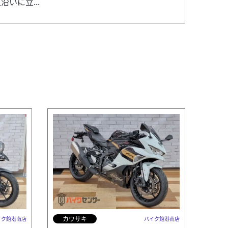
いに立...
カワサキ
イク館港南店
バイク館港南店