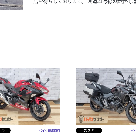
店お待ちしております。 県道21号線の鎌倉街道沿
サキ
スズキ
バイク館港南店
バ