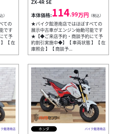
ZX-4R SE
114
.99
万円
本体価格:
込）
（税込）
べての
★バイク館港南店ではほぼすべての
能です
展示中古車がエンジン始動可能です
にて予
★【◆ご来店予約・商談予約にて予
】【 在
約割引実施中◆】【 車両状態 】【 在
庫照会 】【 商談予...
ホンダ
イク館港南店
バイク館港南店