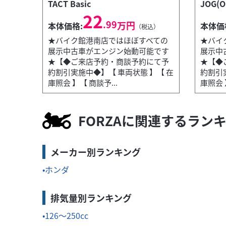
TACT Basic
JOG(O
22
.99
万円
本体価格:
本体価
（税込）
★バイク館港南店ではほぼすべての
★バイ
展示中古車がエンジン始動可能です
展示中
★【◆ご来店予約・商談予約にて予
★【◆
約割引実施中◆】【 車両状態 】【 在
約割引
庫照会 】【 商談予...
庫照会 
カワサキ
バイク館港南店
NINJA400
59
FORZAに関連するラン
.99
万円
本体価格:
（税込）
 】【 商談予...
★バイク館港南店ではほぼすべての展示中
メーカー別ランキング
ホンダ
排気量別ランキング
126～250cc