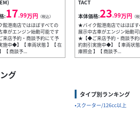
EM)
TACT
17
23
.99
.99
万円
万円
格:
本体価格:
（税込）
（税
ク館港南店ではほぼすべての
★バイク館港南店ではほぼす
古車がエンジン始動可能です
展示中古車がエンジン始動可
ご来店予約・商談予約にて予
★【◆ご来店予約・商談予約
実施中◆】【 車両状態 】【 在
約割引実施中◆】【 車両状態 
】【 商談予...
庫照会 】【 商談予...
キング
古車がエンジン始動可能です★【◆ご来店予約・商談予約にて予約割引実
タイプ別ランキング
スクーター/126cc以上