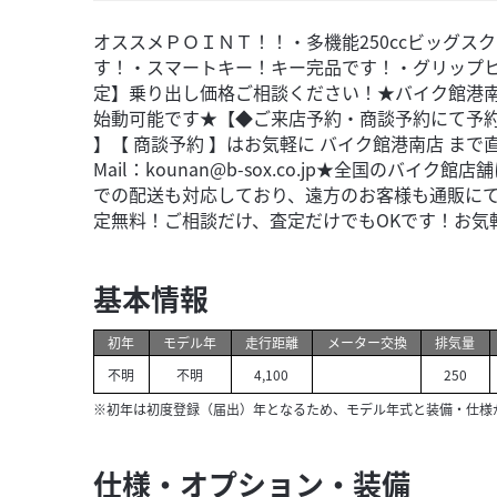
オススメＰＯＩＮＴ！！・多機能250ccビッグス
す！・スマートキー！キー完品です！・グリップヒ
定】乗り出し価格ご相談ください！★バイク館港
始動可能です★【◆ご来店予約・商談予約にて予約
】【 商談予約 】はお気軽に バイク館港南店 まで直接
Mail：kounan@b-sox.co.jp★全国のバ
での配送も対応しており、遠方のお客様も通販に
定無料！ご相談だけ、査定だけでもOKです！お気
基本情報
初年
モデル年
走行距離
メーター交換
排気量
不明
不明
4,100
250
※初年は初度登録（届出）年となるため、モデル年式と装備・仕様
仕様・オプション・装備