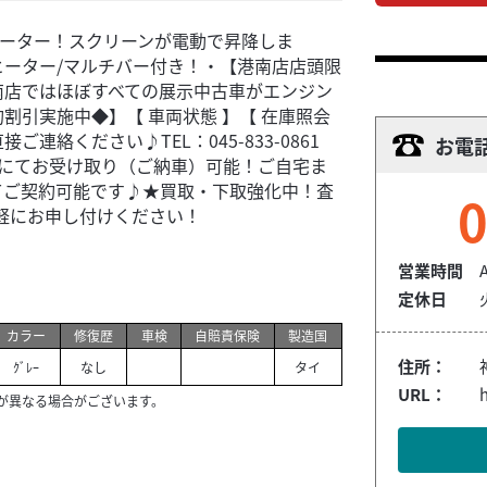
クーター！スクリーンが電動で昇降しま
ーター/マルチバー付き！・【港南店店頭限
南店ではほぼすべての展示中古車がエンジン
割引実施中◆】【 車両状態 】【 在庫照会
ご連絡ください♪TEL：045-833-0861
お電
イク館店舗にてお受け取り（ご納車）可能！ご自宅ま
てご契約可能です♪★買取・下取強化中！査
0
軽にお申し付けください！
営業時間
定休日
カラー
修復歴
車検
自賠責保険
製造国
住所：
ｸﾞﾚｰ
なし
タイ
URL：
h
が異なる場合がございます。