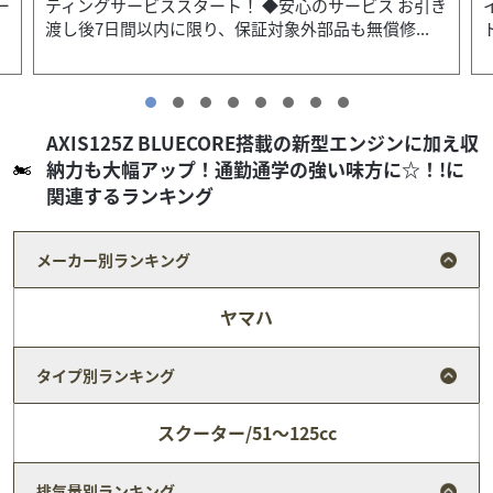
き
イヤパンク保証、Keeperコーティングサービススター
ト！ ◆安心のサービス お引き渡し後7日間以...
AXIS125Z BLUECORE搭載の新型エンジンに加え収
納力も大幅アップ！通勤通学の強い味方に☆！!に
関連するランキング
メーカー別ランキング
ヤマハ
タイプ別ランキング
スクーター/51～125cc
スズキ
バイク王 京都伏見店
排気量別ランキング