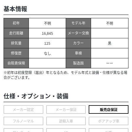
基本情報
初年
モデル年
不明
不明
走行距離
メーター交換
16,845
排気量
カラー
125
黒
修復歴
車検
なし
自賠責保険
製造国
ーー
※初年は初度登録（届出）年となるため、モデル年式と装備・仕様が異なる場
合がございます。
仕様・オプション・装備
メーカー認定
メーカー保証
販売店保証
フルノーマル
逆輸入車
ボアアップ車