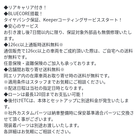
◆リアキャリア付き！
◆BLUECORE搭載！
タイヤパンク保証、Keeperコーティングサービススタート！
◆安心のサービス
お引き渡し後7日間以内に限り、保証対象外部品も無償修理いたし
ます。
◆126cc以上通販時送料無料※
通信販売で126cc以上の車両をご成約頂いた際は、ご自宅への送料
が無料です。
任意保険・盗難保険のご加入も承っております。
◆店舗間お取り寄せ送料無料※
同エリア内の在庫車両お取り寄せ時の送料が無料です。
※適用条件はスタッフまでお気軽にご相談ください。
※配送日程は当社の指定日時となります。
◆ローンは最長120回までお支払い可能！
◆後付けETCは、本体とセットアップに別途料金が発生いたしま
す。
※社外カスタムパーツは納車整備時に保安基準適合パーツに交換さ
せて頂く事がございます。
現装着パーツは別途お渡しいたします。
各詳細はお気軽にご相談ください。