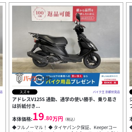
ホンダ
店
バイク王 京都伏見店
ジョルノ-3 液晶メーター等、多彩な機能が満載の
ファッション...
20
.80
万円
本体価格:
（税込）
◆2020年4月製造！ ◆アイドリングストップ付き！ タ