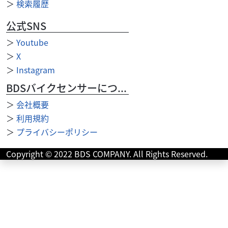
＞
検索履歴
公式SNS
＞
Youtube
＞
X
＞
Instagram
BDSバイクセンサーについて
＞
会社概要
＞
利用規約
＞
プライバシーポリシー
ホンダ
バイク王 京都伏見店
レブル500 シンプルを突き詰めたタフでクールなアメリ
Copyright © 2022 BDS COMPANY. All Rights Reserved.
カン！...
88
.80
万円
本体価格:
（税込）
◆スマートライドモニター！ ◆Sエディション仕様！ タイ
ヤパンク保証、Keeperコーティングサービススタート！ ◆
安心のサービス お引き渡し後7日間以内...