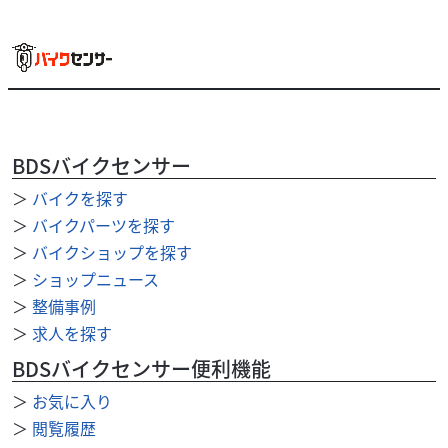
BDSバイクセンサー
ヤマハ
バイク王 京都伏見店
＞
バイクを探す
Xフォース 通勤通学などの日常使いから高速道路を使っ
たツーリ...
＞
バイクパーツを探す
36
＞
バイクショップを探す
.80
万円
本体価格:
（税込）
＞
ショップニュース
◆リアボックス付き！ ◆ABS！ タイヤパンク保証、Keeper
＞
整備事例
コーティングサービススタート！ ◆安心のサービス お引き
＞
求人を探す
渡し後7日間以内に限り、保証対象外...
BDSバイクセンサー便利機能
＞
お気に入り
＞
閲覧履歴