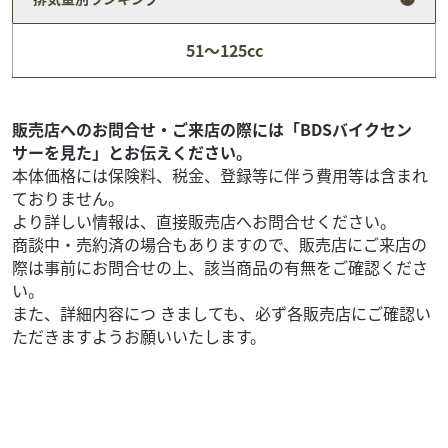
アドレスV125S 通勤、通学の使い勝手、乗り易さは折
紙付き...
51～125cc
19
.80
万円
本体価格:
（税込）
◆フルノーマル！ ◆ タイヤパンク保証、Keeperコーティン
グサービススタート！ ◆安心のサービス お引き渡し後7日
販売店へのお問合せ・ご来店の際には「BDSバイクセン
間以内に限り、保証対象外部品も無償修...
サーを見た」とお伝えください。
本体価格には保険料、税金、登録等に伴う費用等は含まれ
ておりません。
より詳しい情報は、直接販売店へお問合せください。
商談中・売約済の場合もありますので、販売店にご来店の
際は事前にお問合せの上、該当商品の有無をご確認くださ
い。
また、詳細内容につ きましても、必ず各販売店にご確認い
ただきますようお願いいたします。