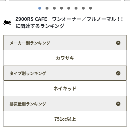
Z900RS CAFE ワンオーナー／フルノーマル！!
に関連するランキング
メーカー別ランキング
カワサキ
タイプ別ランキング
ネイキッド
排気量別ランキング
スズキ
バイク王 仙台店
GSX250R ワンオーナー／ヨシムラマフラー／2023年
751cc以上
モ...
44