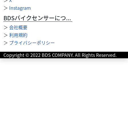
＞
Instagram
BDSバイクセンサーについて
＞
会社概要
＞
利用規約
＞
プライバシーポリシー
スズキ
バイク王 仙台店
Copyright © 2022 BDS COMPANY. All Rights Reserved.
GSX250R アルミヴィレッドレバー／2017年モデル！!
34
.80
万円
本体価格:
（税込）
◇アルミヴィレッドレバー ◇2017年モデル ◆126cc以上通
販時送料無料 通信販売で126cc以上の車両をご成約頂いた
際は、ご自宅への送料が...