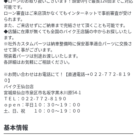
◆ローンのお取り扱いございます！頭金0円で最長120回までご対応
可能です。
ローン審査はご来店頂かなくてもインターネットで事前審査が受け
られます。
また、ご来店せずにご納車まで完結させて頂くことも可能です。
◆店舗に在庫が無くても全国のバイク王店舗の中からお探しいたし
ます。
※社外カスタムパーツは納車整備時に保安基準適合パーツに交換さ
せて頂く事がございます。
現装着パーツは別途お渡しいたします。
各詳細はお気軽にご相談ください。
※お問い合わせはお電話にて！【直通電話→０２２-７７２-８１９
０】
バイク王仙台店
宮城県仙台市泉区市名坂字黒木川原54-1
ＴＥＬ：０２２-７７２-８１９０
ｏｐｅｎ：平日１０：３０～１９：００
土、日、祝 １０：００～１９：００
基本情報