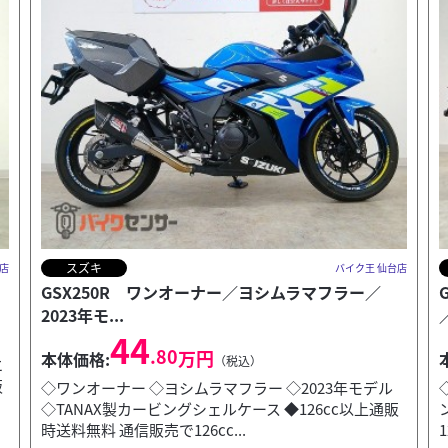
ホンダ
店
バイク王 仙台店
GB350 Mio製ドライブレコーダー／サドルバック
R
／エンジ...
59
.80
万円
本体価格:
（税込）
◇Mio製ドライブレコーダー ◇サドルバック ◇エンジ
販
ンガード ◆126cc以上通販時送料無料 通信販売で
126cc以上の車両をご成約頂いた際は...