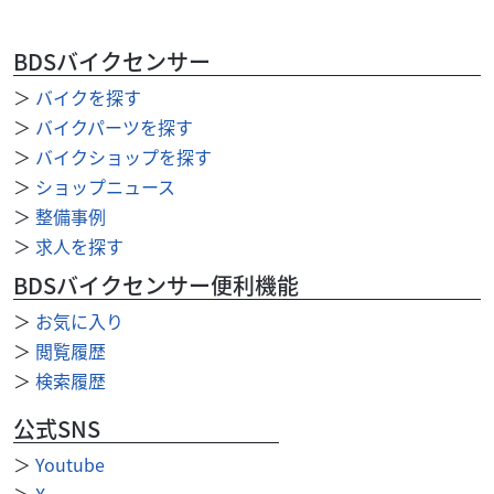
BDSバイクセンサー
＞
バイクを探す
ホンダ
バイク王 仙台店
＞
バイクパーツを探す
REBEL 1100T Dual Clutch Transm...
＞
バイクショップを探す
108
＞
ショップニュース
.80
万円
本体価格:
（税込）
＞
整備事例
◇ドライブレコーダー ◇サドルバック ◇アルミ製ステップ
＞
求人を探す
◆126cc以上通販時送料無料 通信販売で126cc以上の車両を
ご成約頂いた際は、ご自...
BDSバイクセンサー便利機能
＞
お気に入り
＞
閲覧履歴
＞
検索履歴
公式SNS
＞
Youtube
＞
X