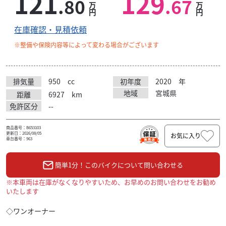
121
129
.80
.67
万
万
円
円
在庫確認・見積依頼
※整備や保険内容等によって変わる場合がございます
排気量
950
cc
初年度
2020
年
地域
宮城県
距離
6927
km
免許区分
--
商品番号：B653103
更新日：2026/08/05
お気に入り
車台番号：963
簡単1分！このバイクについて問い合わせる
※本車両は在庫がなくなりやすいため、お早めのお問い合わせをお勧め
いたします
◇ワンオーナー