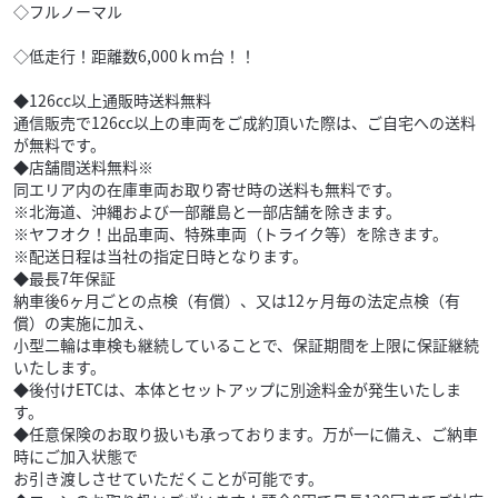
◇フルノーマル
◇低走行！距離数6,000ｋｍ台！！
◆126cc以上通販時送料無料
通信販売で126cc以上の車両をご成約頂いた際は、ご自宅への送料
が無料です。
◆店舗間送料無料※
同エリア内の在庫車両お取り寄せ時の送料も無料です。
※北海道、沖縄および一部離島と一部店舗を除きます。
※ヤフオク！出品車両、特殊車両（トライク等）を除きます。
※配送日程は当社の指定日時となります。
◆最長7年保証
納車後6ヶ月ごとの点検（有償）、又は12ヶ月毎の法定点検（有
償）の実施に加え、
小型二輪は車検も継続していることで、保証期間を上限に保証継続
いたします。
◆後付けETCは、本体とセットアップに別途料金が発生いたしま
す。
◆任意保険のお取り扱いも承っております。万が一に備え、ご納車
時にご加入状態で
お引き渡しさせていただくことが可能です。