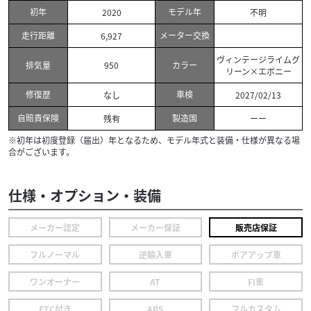
初年
モデル年
2020
不明
走行距離
メーター交換
6,927
ヴィンテージライムグ
排気量
カラー
950
リーン×エボニー
修復歴
車検
なし
2027/02/13
自賠責保険
製造国
残有
ーー
※初年は初度登録（届出）年となるため、モデル年式と装備・仕様が異なる場
合がございます。
仕様・オプション・装備
メーカー認定
メーカー保証
販売店保証
フルノーマル
逆輸入車
ボアアップ車
ワンオーナー
AT
FI車
ETC付き
ABS
フルカスタム