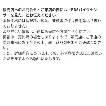
.80
万円
本体価格:
（税込）
◇ワンオーナー ◇ヨシムラマフラー ◇2023年モデル
販売店へのお問合せ・ご来店の際には「BDSバイクセン
◇TANAX製カービングシェルケース ◆126cc以上通販時送
サーを見た」とお伝えください。
料無料 通信販売で126cc...
本体価格には保険料、税金、登録等に伴う費用等は含まれ
ておりません。
より詳しい情報は、直接販売店へお問合せください。
商談中・売約済の場合もありますので、販売店にご来店の
際は事前にお問合せの上、該当商品の有無をご確認くださ
い。
また、詳細内容につ きましても、必ず各販売店にご確認い
ただきますようお願いいたします。