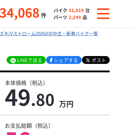
34,068
バイク
31,819
台
件
パーツ
2,249
品
ズキ/Vストローム250SXの中古・新車バイク一覧
LINEで送る
シェアする
ポスト
本体価格（税込）
49
.80
万円
お支払総額（税込）