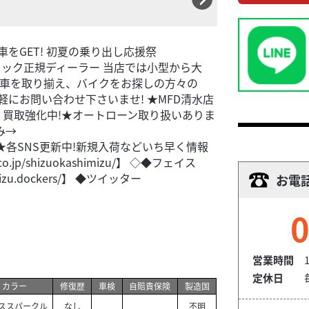
車をGET! 初夏の乗り出し応援祭
ック正規ディーラー 当店では小型から大
庫車を取り揃え、バイクをお探しの方々の
軽にお問い合わせ下さいませ! ★MFD清水店
買取強化中!★オートローン取り扱いありま
み→
credit/】 ★各SNS更新中!新規入荷などいち早く情報
o.jp/shizuokashimizu/】 ◇◆フェイス
mizu.dockers/】 ◆ツイッター
お電
0
営業時間
1
定休日
カラー
修復歴
車検
自賠責保険
製造国
ススパークル
なし
不明