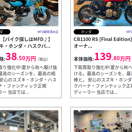
ダ
ホンダ
MFD静岡清水店
MF
 【バイク探しはMFD♪】
CB1100 RS [Final Editio
キ・ホンダ・ハスクバ...
オーナ...
38
139
.50
.80
万円
万円
格:
本体価格:
（税込）
取り強化中!夏から秋へ駆け抜
下取買取り強化中!夏から秋
最高のシーズンを、最高の相
ける。最高のシーズンを、最
 安心のスズキ・ホンダ・ハス
棒と。 安心のスズキ・ホン
ナ・ファンティック正規
クバーナ・ファンティック正
ー 当店では...
ディーラー 当店では...