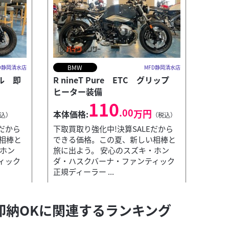
BMW
D静岡清水店
MFD静岡清水店
デル 即
R nineT Pure ETC グリップ
ヒーター装備
110
.00
万円
本体価格:
込）
（税込）
Eだから
下取買取り強化中!決算SALEだから
相棒と
できる価格。この夏、新しい相棒と
・ホン
旅に出よう。 安心のスズキ・ホン
ホンダ
MFD静岡清水店
ィック
ダ・ハスクバーナ・ファンティック
CB1100 
正規ディーラー ...
本体価格
新車即納OKに関連するランキング
・ファンティック正規ディーラー 当店では...
下取買取