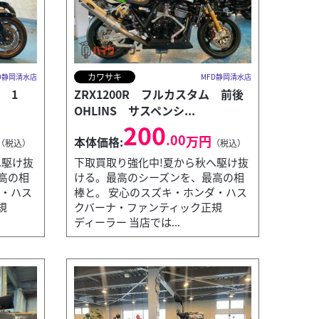
カワサキ
D静岡清水店
MFD静岡清水店
n] 1
ZRX1200R フルカスタム 前後
OHLINS サスペンシ...
200
.00
万円
本体価格:
（税込）
（税込）
へ駆け抜
下取買取り強化中!夏から秋へ駆け抜
高の相
ける。最高のシーズンを、最高の相
ダ・ハス
棒と。 安心のスズキ・ホンダ・ハス
規
クバーナ・ファンティック正規
ディーラー 当店では...