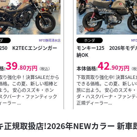
ダ
ホンダ
MFD静岡清水店
MF
250 K2TECエンジンガー
モンキー125 2026年モ
納OK
39
42
.80
.90
万円
万円
格:
本体価格:
（税込）
（税
取り強化中！決算SALEだから
下取買取り強化中! 決算SAL
価格。この夏、新しい相棒と
できる価格。この夏、新しい
よう。 安心のスズキ・ホン
旅に出よう。 安心のスズキ
スクバーナ・ファンティック
ダ・ハスクバーナ・ファンテ
ホンダ・ハスクバ...
ーラー ...
正規ディーラー...
ズキ正規取扱店!2026年NEWカラー 
のシーズンを、最高の相棒と。 安心のスズキ・ホンダ・ハスクバーナ