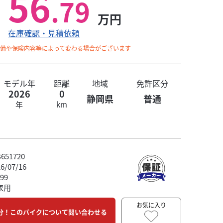
56
.79
万円
在庫確認・見積依頼
整備や保険内容等によって変わる場合がございます
モデル年
距離
地域
免許区分
2026
0
静岡県
普通
年
km
51720
/07/16
99
家用
お気に入り
分！このバイクについて問い合わせる