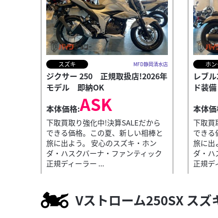
スズキ
ホン
MFD静岡清水店
ジクサー 250 正規取扱店!2026年
レブル
モデル 即納OK
ド装備
ASK
本体価格:
本体価
下取買取り強化中!決算SALEだから
下取買
できる価格。この夏、新しい相棒と
できる
旅に出よう。 安心のスズキ・ホン
旅に出
ホンダ
MFD静岡清水店
ダ・ハスクバーナ・ファンティック
ダ・ハ
グロム 【バイク探しはMFD♪】 ★スズキ・
正規ディーラー ...
正規ディ
38
.50
万円
本体価格:
（税込）
Vストローム250SX ス
では...
下取買取り強化中!夏から秋へ駆け抜ける。最高