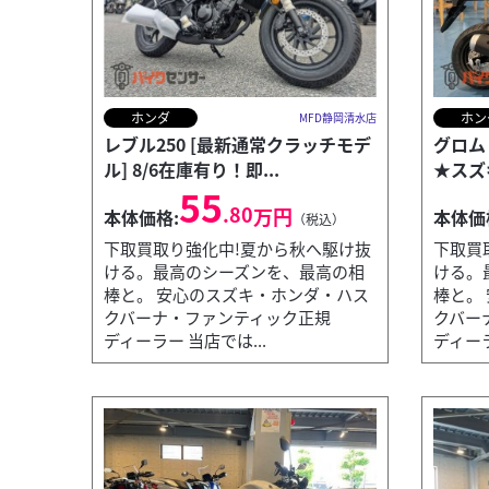
ホンダ
ホン
MFD静岡清水店
レブル250 [最新通常クラッチモデ
グロム
ル] 8/6在庫有り！即...
★スズ
55
.80
万円
本体価格:
本体価
（税込）
下取買取り強化中!夏から秋へ駆け抜
下取買
ける。最高のシーズンを、最高の相
ける。
棒と。 安心のスズキ・ホンダ・ハス
棒と。
クバーナ・ファンティック正規
クバー
ディーラー 当店では...
ディーラ