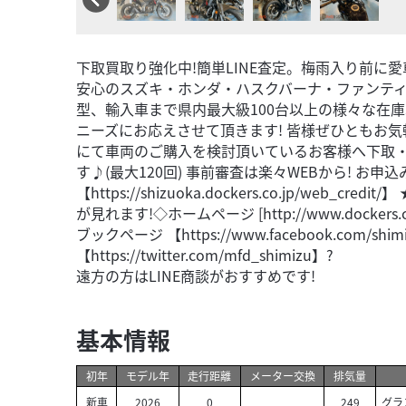
下取買取り強化中!簡単LINE査定。梅雨入り前に愛
安心のスズキ・ホンダ・ハスクバーナ・ファンティ
型、輸入車まで県内最大級100台以上の様々な在
ニーズにお応えさせて頂きます! 皆様ぜひともお気
にて車両のご購入を検討頂いているお客様へ下取・
す♪(最大120回) 事前審査は楽々WEBから! お申込
【https://shizuoka.dockers.co.jp/web_
が見れます!◇ホームページ [http://www.dockers.c
ブックページ 【https://www.facebook.com/shi
【https://twitter.com/mfd_shimizu】?
遠方の方はLINE商談がおすすめです!
基本情報
初年
モデル年
走行距離
メーター交換
排気量
新車
2026
0
249
グラ