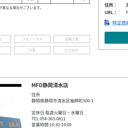
住所：
が異なる場合がございます。
URL：
h
特定商
証
フルノーマル
逆輸入車
FI車
ETC付き
MFD静岡清水店
住所
静岡県静岡市清水区袖師町500-1
定休日 毎週火曜日・水曜日
TEL 054-363-0811
営業時間 10:30-19:00