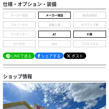
仕様・オプション・装備
メーカー認定
メーカー保証
販売店保証
フルノーマル
逆輸入車
ボアアップ車
ワンオーナー
AT
FI車
ETC付き
ABS
フルカスタム
LINEで送る
シェアする
ポスト
ショップ情報