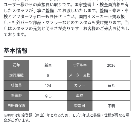
ユーザー様からの直接買い取りです。国家整備士・検査員資格を有
したスタッフが丁寧に整備してお渡しいたします。整備・修理・車
検とアフターフォローもお任せ下さい。国内４メーカー正規取扱
店・社外パーツ部品・マフラーなどのカスタムも受け賜ります。当
店はスタッフの元気と明るさが売りです！お客様のご来店お待ちし
ております。
基本情報
初年
モデル年
新車
2026
走行距離
メーター交換
0
排気量
カラー
124
黄系
修復歴
車検
なし
自賠責保険
製造国
不明
※初年は初度登録（届出）年となるため、モデル年式と装備・仕様が異なる場
合がございます。