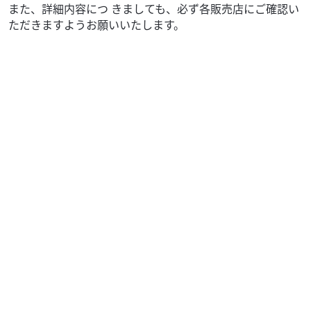
また、詳細内容につ きましても、必ず各販売店にご確認い
ただきますようお願いいたします。
ヤマハ
バイクショップ アール
XSR155 グリーニッシュグレー 国内モデル 2年保
証
53
.90
万円
本体価格:
（税込）
店は在庫台数５００台ＯＶＥＲでお客様のニーズにお応え
致します！新車は各メーカーを多数ラインナップしており
ます。中古車はユーザー様からの直接買い取りです。国...