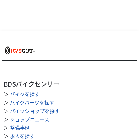
BDSバイクセンサー
＞
バイクを探す
＞
バイクパーツを探す
ヤマハ
バイクショップ アール
＞
バイクショップを探す
XSR125
＞
ショップニュース
50
.60
＞
整備事例
万円
本体価格:
（税込）
＞
求人を探す
店は在庫台数５００台ＯＶＥＲでお客様のニーズにお応え