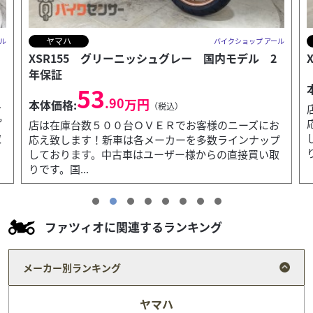
ヤマハ
ル
バイクショップ アール
XSR155 グリーニッシュグレー 国内モデル 2
年保証
53
.90
万円
本体価格:
（税込）
お
プ
店は在庫台数５００台ＯＶＥＲでお客様のニーズにお
取
応え致します！新車は各メーカーを多数ラインナップ
しております。中古車はユーザー様からの直接買い取
りです。国...
ファツィオに関連するランキング
メーカー別ランキング
ヤマハ