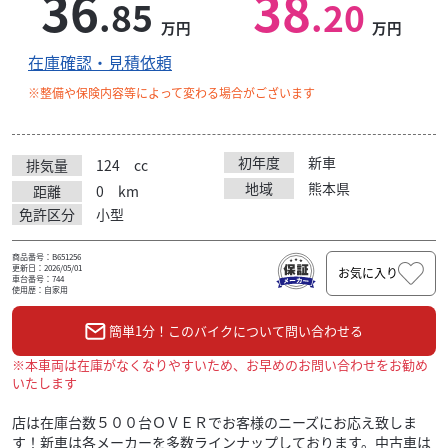
36
38
.85
.20
万円
万円
在庫確認・見積依頼
※整備や保険内容等によって変わる場合がございます
初年度
新車
排気量
124
cc
地域
熊本県
距離
0
km
免許区分
小型
商品番号：B651256
更新日：2026/05/01
お気に入り
車台番号：744
使用歴：自家用
簡単1分！このバイクについて問い合わせる
※本車両は在庫がなくなりやすいため、お早めのお問い合わせをお勧め
いたします
店は在庫台数５００台ＯＶＥＲでお客様のニーズにお応え致しま
す！新車は各メーカーを多数ラインナップしております。中古車は