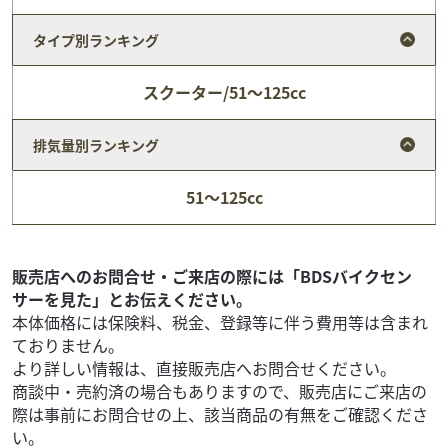
タイプ別ランキング
スクーター/51～125cc
排気量別ランキング
ホンダ
バイクショップ アール
51～125cc
ADV160
53
.90
万円
本体価格:
（税込）
店は在庫台数５００台ＯＶＥＲでお客様のニーズにお応え
販売店へのお問合せ・ご来店の際には「BDSバイクセン
致します！新車は各メーカーを多数ラインナップしており
サーを見た」とお伝えください。
ます。中古車はユーザー様からの直接買い取りです。国...
本体価格には保険料、税金、登録等に伴う費用等は含まれ
ておりません。
より詳しい情報は、直接販売店へお問合せください。
商談中・売約済の場合もありますので、販売店にご来店の
際は事前にお問合せの上、該当商品の有無をご確認くださ
い。