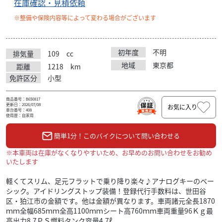
在庫確認・見積依頼
※整備や保険内容等によって変わる場合がございます
初年度
不明
排気量
109
cc
地域
東京都
距離
1218
km
免許区分
小型
商品番号：B650817
更新日：2026/07/08
お気に入り
車台番号：408
使用歴：自家用
簡単1分！このバイクについて問い合わせる
※本車両は在庫がなくなりやすいため、お早めのお問い合わせをお勧め
いたします
軽くてスリム、足元フラットで乗り降り楽々♪アナログキーのベー
シック。アイドリングストップ装備！登録代行手数料は、世田谷
区・狛江市の金額です。他は金額が異なります。車両諸元全長1870
ｍｍ全幅685ｍｍ全高1100ｍｍシート高760ｍｍ車両重量96Ｋｇ最
高出力8.7ＰＳ燃料タンク容量4.7ℓ