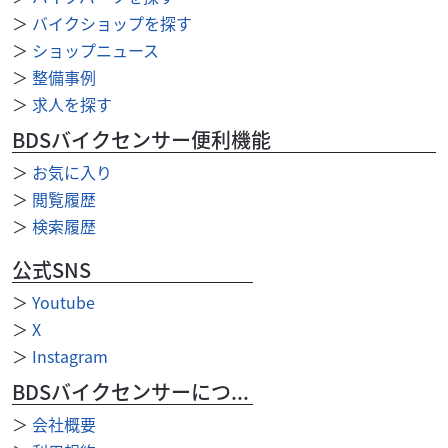
GSX-R125ＡＢＳ ヨシムラフルエキ
＞
バイクショップを探す
26
＞
ショップニュース
.90
万円
本体価格:
（税込）
＞
整備事例
小さいけれど本格的なＳＳスタイル！振り回して操る楽し
＞
求人を探す
さ♪ライディングの基礎を見つめ直すにも良いバイクで
す！登録代行手数料は、世田谷区・狛江市の料金です。他...
BDSバイクセンサー便利機能
＞
お気に入り
＞
閲覧履歴
＞
検索履歴
公式SNS
＞
Youtube
＞
X
＞
Instagram
BDSバイクセンサーについて
＞
会社概要