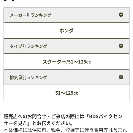
メーカー別ランキング
ホンダ
タイプ別ランキング
スクーター/51～125cc
排気量別ランキング
ホンダ
(株)南急モータース
51～125cc
PCX125 ＪＦ５６ フルノーマル
24
.90
万円
本体価格:
（税込）
フルノーマルでコンデション良好♪軽快な乗り味のＪＦ５
販売店へのお問合せ・ご来店の際には「BDSバイクセン
６。登録代行手数料は、世田谷区・狛江市の料金です。他
サーを見た」とお伝えください。
は金額が異なります。車両諸元全長1930ｍｍ全幅7...
本体価格には保険料、税金、登録等に伴う費用等は含まれ