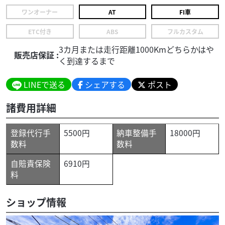
ワンオーナー
AT
FI車
ETC付き
ABS
フルカスタム
3カ月または走行距離1000Kmどちらかはや
販売店保証 :
く到達するまで
LINEで送る
シェアする
ポスト
諸費用詳細
登録代行手
5500円
納車整備手
18000円
数料
数料
自賠責保険
6910円
料
ショップ情報