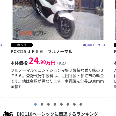
ホンダ
ース
(株)南急モータース
PCX160 ２５モデル リアボックス付き
40
.90
万円
本体価格:
（税込）
Ｊ
人気のパールジュピターグレー！ＧＩＶＩリアＢＯＸ
金
付き、スマートキー２個、エマージェンシーキー、Ｉ
ｍ
Ｄカード全部あり。登録代行手数料は、東京都・神奈
川県の金額...
DIO110ベーシックに関連するランキング