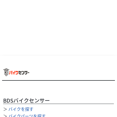
人気のパールジュピターグレー！ＧＩＶＩリアＢＯＸ付
き、スマートキー２個、エマージェンシーキー、ＩＤカー
ド全部あり。登録代行手数料は、東京都・神奈川県の金額...
BDSバイクセンサー
＞
バイクを探す
スズキ
(株)南急モータース
＞
バイクパーツを探す