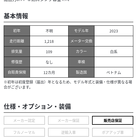
基本情報
初年
モデル年
不明
2023
走行距離
メーター交換
1,218
排気量
カラー
109
白系
修復歴
車検
なし
自賠責保険
製造国
12カ月
ベトナム
※初年は初度登録（届出）年となるため、モデル年式と装備・仕様が異なる場
合がございます。
仕様・オプション・装備
メーカー認定
メーカー保証
販売店保証
フルノーマル
逆輸入車
ボアアップ車