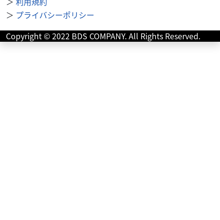
＞
利用規約
＞
プライバシーポリシー
ホンダ
(株)南急モータース
Copyright © 2022 BDS COMPANY. All Rights Reserved.
CB250R ABS エンジンガード ポータブルナビ
ＥＴ...
40
.90
万円
本体価格:
（税込）
絶版シングルネイキッド！少走行ＡＢＳモデル、エンジン
ガード、ポータブルナビ、ＥＴＣ旧１．０車載器（２０３
０年まで使用可）登録代行手数料は、東京都・神奈川県...