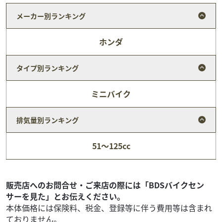
メーカー別ランキング
ホンダ
タイプ別ランキング
ミニバイク
ヤマハ
オートセンター府中
排気量別ランキング
AXIS Z 2026年モデル ブルーイッシュホワイトパー
ル...
51～125cc
29
.26
万円
本体価格:
（税込）
当店の掲載車両をご覧頂きありがとうございます！☆ ホン
ダ・ヤマハの正規取扱店です★☆ 購入後のオイル交換・タ
販売店へのお問合せ・ご来店の際には「BDSバイクセン
イヤ交換などメンテナンスもお任せ下さい...
サーを見た」とお伝えください。
本体価格には保険料、税金、登録等に伴う費用等は含まれ
ておりません。