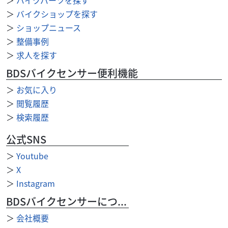
リ...
＞
バイクショップを探す
37
＞
ショップニュース
.48
万円
本体価格:
（税込）
＞
整備事例
当店の掲載車両をご覧頂きありがとうございます！☆ ホン
＞
求人を探す
ダ・ヤマハの正規取扱店です★☆ 購入後のオイル交換・タ
イヤ交換などメンテナンスもお任せ下さい...
BDSバイクセンサー便利機能
＞
お気に入り
＞
閲覧履歴
＞
検索履歴
公式SNS
＞
Youtube
＞
X
＞
Instagram
BDSバイクセンサーについて
＞
会社概要