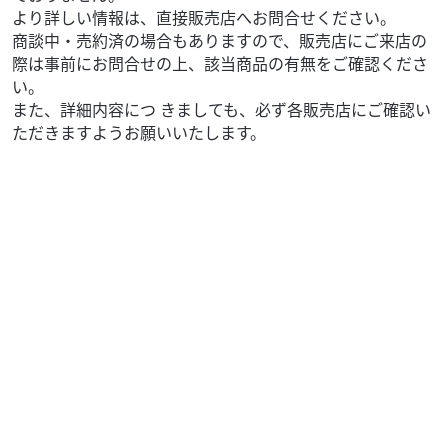
より詳しい情報は、直接販売店へお問合せください。
商談中・売約済の場合もありますので、販売店にご来店の
際は事前にお問合せの上、該当商品の有無をご確認くださ
い。
また、詳細内容につ きましても、必ず各販売店にご確認い
ただきますようお願いいたします。
ホンダ
オートセンター府中
PCX125 パールスノーフレークホワイト 通勤通学
デリバ...
37
.95
万円
本体価格:
（税込）
PCX パールスノーフレークホワイト入荷いたしました！