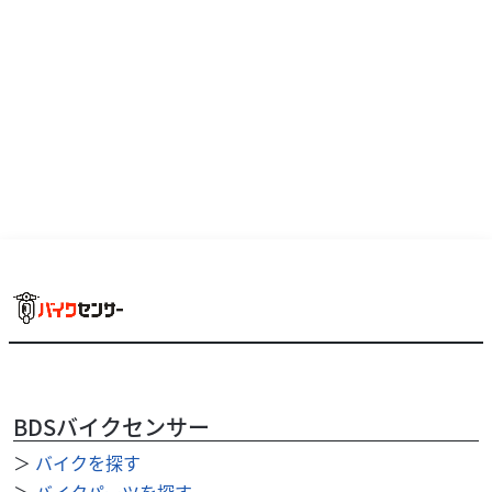
当店はホンダ・ヤマハの正規取扱店です！ 購入後のオイル
交換・タイヤ交換などメンテナンスもお...
BDSバイクセンサー
＞
バイクを探す
ホンダ
オートセンター府中
グロム 走行距離5881㎞ MORIWAKIマフラー スク
＞
バイクパーツを探す