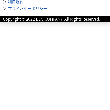
＞
利用規約
＞
プライバシーポリシー
ヤマハ
オートセンター府中
Copyright © 2022 BDS COMPANY. All Rights Reserved.
GEAR 走行距離 2517㎞ リアボックス ハンドル
ガード...
20
.48
万円
本体価格:
（税込）
エンジンオイル・バッテリー納車時交換♬☆ 当店の掲載車
両をご覧頂きありがとうございます！☆ ホンダ・ヤマハの
正規取扱店です★☆ 購入後のオイ...