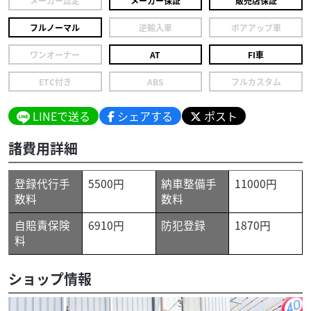
メーカー認定
メーカー保証
販売店保証
フルノーマル
逆輸入車
ボアアップ車
ワンオーナー
AT
FI車
ETC付き
ABS
フルカスタム
LINEで送る
シェアする
ポスト
諸費用詳細
登録代行手
5500円
納車整備手
11000円
数料
数料
自賠責保険
6910円
防犯登録
1870円
料
ショップ情報