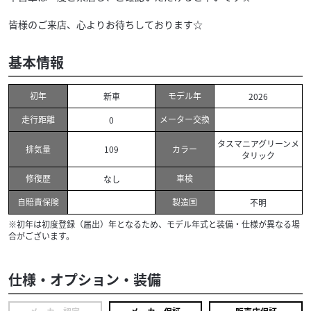
皆様のご来店、心よりお待ちしております☆
基本情報
初年
モデル年
新車
2026
走行距離
メーター交換
0
タスマニアグリーンメ
排気量
カラー
109
タリック
修復歴
車検
なし
自賠責保険
製造国
不明
※初年は初度登録（届出）年となるため、モデル年式と装備・仕様が異なる場
合がございます。
仕様・オプション・装備