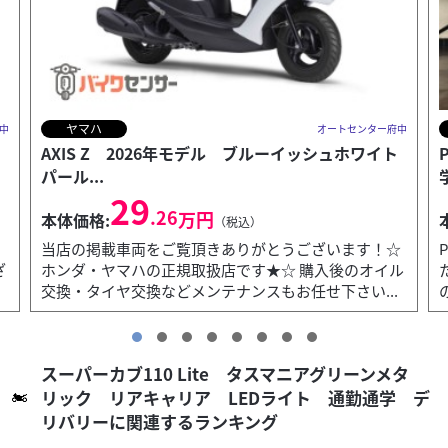
ホンダ
中
オートセンター府中
PCX125 パールスノーフレークホワイト 通勤通
学 デリバ...
37
.95
万円
本体価格:
（税込）
☆
PCX パールスノーフレークホワイト入荷いたしまし
ル
た！ 当店はホンダ・ヤマハの正規取扱店です！ 購入後
のオイル交換・タイヤ交換などメンテナンスもお...
スーパーカブ110 Lite タスマニアグリーンメタ
リック リアキャリア LEDライト 通勤通学 デ
リバリーに関連するランキング