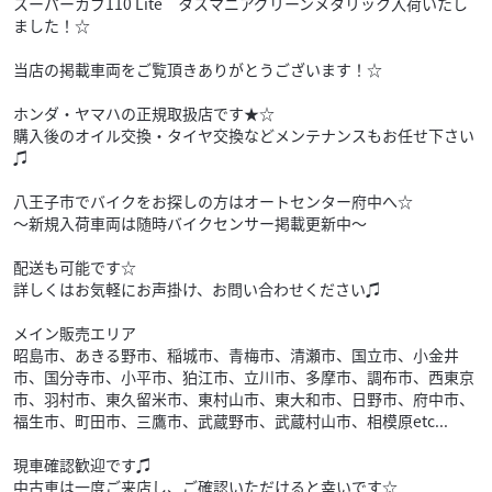
スーパーカブ110 Lite タスマニアグリーンメタリック入荷いたし
ました！☆
当店の掲載車両をご覧頂きありがとうございます！☆
ホンダ・ヤマハの正規取扱店です★☆
購入後のオイル交換・タイヤ交換などメンテナンスもお任せ下さい
♫
八王子市でバイクをお探しの方はオートセンター府中へ☆
～新規入荷車両は随時バイクセンサー掲載更新中～
配送も可能です☆
詳しくはお気軽にお声掛け、お問い合わせください♫
メイン販売エリア
昭島市、あきる野市、稲城市、青梅市、清瀬市、国立市、小金井
市、国分寺市、小平市、狛江市、立川市、多摩市、調布市、西東京
市、羽村市、東久留米市、東村山市、東大和市、日野市、府中市、
福生市、町田市、三鷹市、武蔵野市、武蔵村山市、相模原etc...
現車確認歓迎です♫
中古車は一度ご来店し、ご確認いただけると幸いです☆