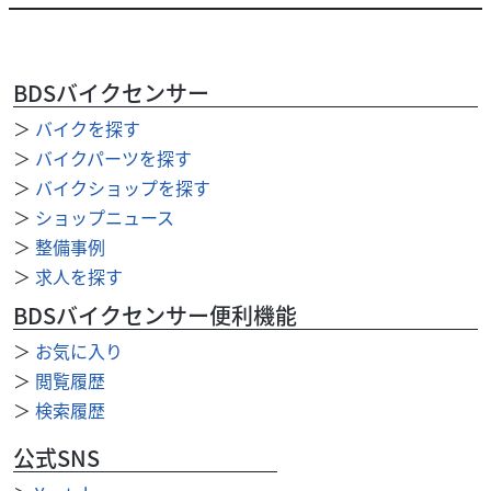
カワサキ
天神川ファクトリー 五条カドノ店
エリミネーター400 モリワキスリップオン シーシー
BDSバイクセンサー
バー カ...
81
＞
バイクを探す
.18
万円
本体価格:
（税込）
＞
バイクパーツを探す
天神川ファクトリーは京都市内に3店舗ございます。 当店車
＞
バイクショップを探す
両は厳選に厳選を重ねた車両のみ！毎週車両も続々入荷
＞
ショップニュース
中！ お気軽にお見積り・お問い合わせくだ...
＞
整備事例
＞
求人を探す
BDSバイクセンサー便利機能
＞
お気に入り
＞
閲覧履歴
＞
検索履歴
公式SNS