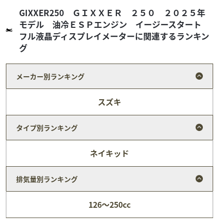
GIXXER250 ＧＩＸＸＥＲ ２５０ ２０２５年
モデル 油冷ＥＳＰエンジン イージースタート
フル液晶ディスプレイメーターに関連するランキン
グ
メーカー別ランキング
スズキ
タイプ別ランキング
ネイキッド
ホンダ
天神川ファクトリー 五条カドノ店
モンキー125ABS ヨシムラ マフラー エンジンカ
排気量別ランキング
バー リ...
44
.00
万円
本体価格:
126～250cc
（税込）
天神川ファクトリーは京都市内に3店舗ございます。 当店車