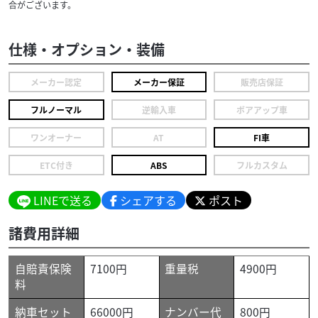
合がございます。
仕様・オプション・装備
メーカー認定
メーカー保証
販売店保証
フルノーマル
逆輸入車
ボアアップ車
ワンオーナー
AT
FI車
ETC付き
ABS
フルカスタム
LINEで送る
シェアする
ポスト
諸費用詳細
自賠責保険
7100円
重量税
4900円
料
納車セット
66000円
ナンバー代
800円