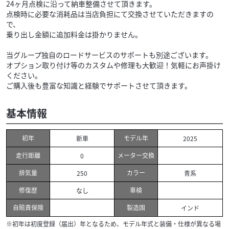
24ヶ月点検に沿って納車整備させて頂きます。
点検時に必要な消耗品は当店負担にて交換させていただきますの
で、
乗り出し金額に追加料金は掛かりません。
当グループ独自のロードサービスのサポートも別途ございます。
オプション取り付け等のカスタムや修理も大歓迎！気軽にお声掛け
ください。
ご購入後も豊富な知識と経験でサポートさせて頂きます。
基本情報
初年
モデル年
新車
2025
走行距離
メーター交換
0
排気量
カラー
250
青系
修復歴
車検
なし
自賠責保険
製造国
インド
※初年は初度登録（届出）年となるため、モデル年式と装備・仕様が異なる場