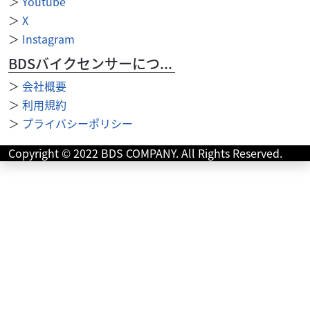
＞
Youtube
＞
X
＞
Instagram
BDSバイクセンサーについて
＞
会社概要
カワサキ
天神川ファクトリー 五条カドノ店
＞
利用規約
Ninja ZX-25R SE ゲイルスピード リア180 ...
＞
プライバシーポリシー
121
.00
万円
本体価格:
（税込）
Copyright © 2022 BDS COMPANY. All Rights Reserved.
天神川ファクトリーは京都市内に3店舗ございます。 当店車
両は厳選に厳選を重ねた車両のみ！毎週車両も続々入荷
中！ お気軽にお見積り・お問い合わせくだ...