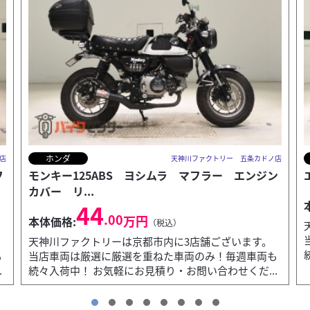
カワサキ
店
天神川ファクトリー 五条カドノ店
ン
エリミネーター400 サイドバック サポート
84
.48
万円
本体価格:
（税込）
天神川ファクトリーは京都市内に3店舗ございます。
当店車両は厳選に厳選を重ねた車両のみ！毎週車両も
続々入荷中！ お気軽にお見積り・お問い合わせくだ...
も
.