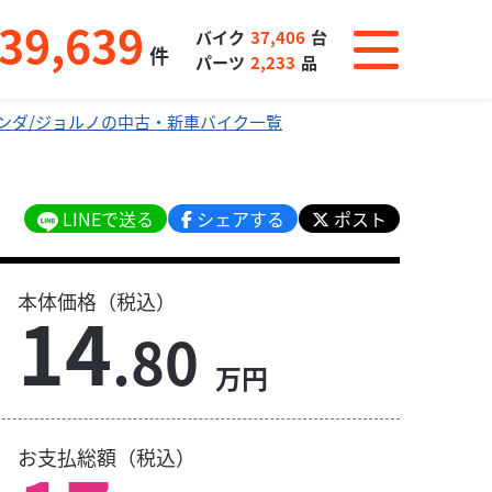
39,639
バイク
37,406
台
件
パーツ
2,233
品
ンダ/ジョルノの中古・新車バイク一覧
LINEで送る
シェアする
ポスト
本体価格（税込）
14
.80
万円
お支払総額（税込）