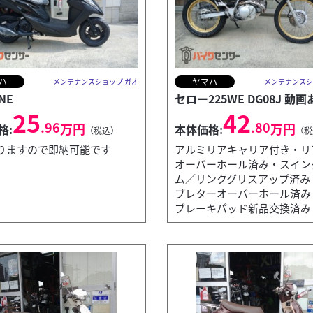
ハ
ヤマハ
メンテナンスショップ ガオ
メンテナンスシ
NE
セロー225WE DG08J 動画
25
42
.96
.80
万円
万円
格:
本体価格:
（税込）
（税
りますので即納可能です
アルミリアキャリア付き・リ
オーバーホール済み・スイン
ム／リンクグリスアップ済み
ブレターオーバーホール済み
ブレーキパッド新品交換済み