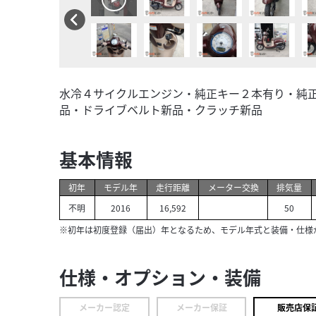
水冷４サイクルエンジン・純正キー２本有り・純
品・ドライブベルト新品・クラッチ新品
基本情報
初年
モデル年
走行距離
メーター交換
排気量
不明
2016
16,592
50
※初年は初度登録（届出）年となるため、モデル年式と装備・仕様
仕様・オプション・装備
メーカー認定
メーカー保証
販売店保