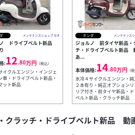
ダ
ホンダ
メンテナンスショップ ガオ
メンテナンスシ
ノ ドライブベルト新品
ジョルノ 前タイヤ新品・
り
チ・ドライブベルト新品 
12
あ...
.80
万円
格:
14
（税込）
.80
万円
本体価格:
（税
サイクルエンジン・インジェ
ン車・ドライブベルト新品・
水冷４サイクルエンジン・純
マット新品
２本有り・純正オプションリ
リア付き・前タイヤ新品・ド
ベルト新品・クラッチ新品
・クラッチ・ドライブベルト新品 動