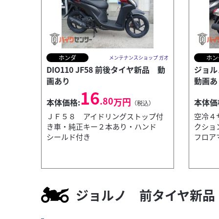
ホンダ
ホン
メンテナンスショップ ガオ
DIO110 JF58 前後タイヤ新品 動
ジョル
画あり
動画あ
16
.80
万円
本体価格:
本体価
（税込）
ＪＦ５８ アイドリングストップ付
空冷４
き車・純正キー２本あり・ハンド
クショ
シールド付き
フロア
ヤマハ
ンスショップ ガオ
JOG ONE
25
.96
万円
本体価格:
ジョルノ 前タイヤ新品
（税込）
在庫ありますので即納可能です