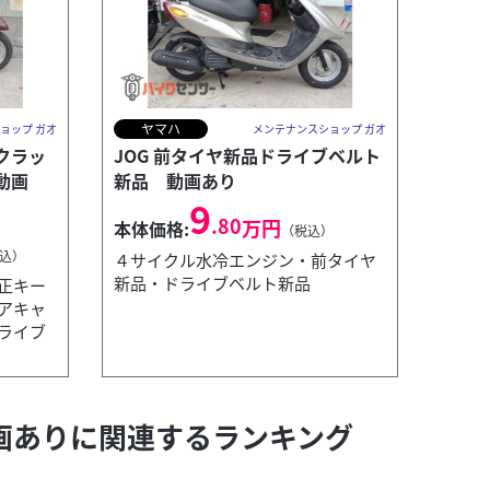
ヤマハ
ョップ ガオ
メンテナンスショップ ガオ
クラッ
JOG 前タイヤ新品ドライブベルト
動画
新品 動画あり
9
.80
万円
本体価格:
（税込）
込）
４サイクル水冷エンジン・前タイヤ
新品・ドライブベルト新品
正キー
アキャ
ライブ
ヤマハ
メンテナンスショップ ガオ
セロー225
本体価格:
画ありに関連するランキング
アルミリア
換済み