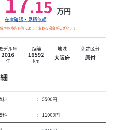
17
.15
万円
在庫確認・見積依頼
整備や保険内容等によって変わる場合がございます
モデル年
距離
地域
免許区分
2016
16592
大阪府
原付
年
km
詳細
数料
5500円
数料
11000円