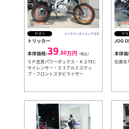
ヤマハ
ヤマ
メンテナンスショップ ガオ
トリッカー
JOG O
39
.80
万円
本体価格:
本体価
（税込）
ＳＰ忠男パワーボックス・Ｋ２TEC
在庫あ
サイレンサー・Ｓ３アルミステッ
プ・フロントスタビライザー