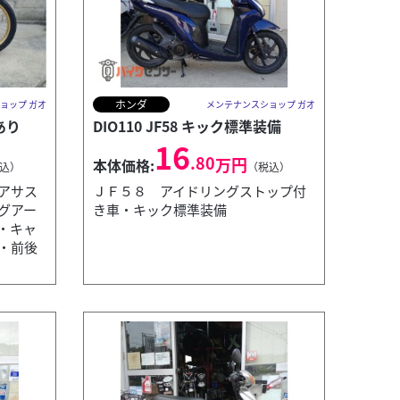
ホンダ
ョップ ガオ
メンテナンスショップ ガオ
あり
DIO110 JF58 キック標準装備
16
.80
万円
本体価格:
込）
（税込）
アサス
ＪＦ５８ アイドリングストップ付
グアー
き車・キック標準装備
・キャ
・前後