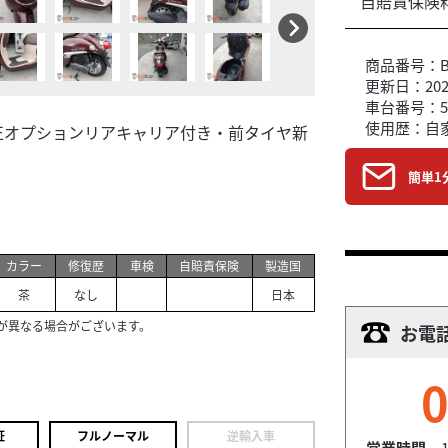
自賠責保険
商品番号：B6
更新日：2026
車台番号：5
使用歴：自
正オプションリアキャリア付き・前タイヤ新
簡単1
カラー
修復歴
車検
自賠責保険
製造国
茶
なし
日本
が異なる場合がございます。
お電
0
証
フルノーマル
逆輸入車
営業時間
1