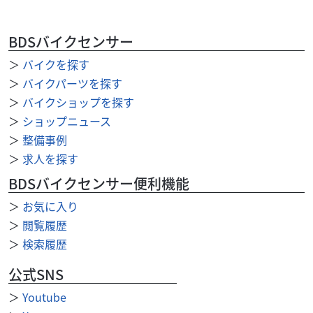
BDSバイクセンサー
＞
バイクを探す
＞
バイクパーツを探す
スズキ
スズキワールド新宿
Vストローム250 2026年モデル LEDヘッドライト
＞
バイクショップを探す
ホ...
＞
ショップニュース
68
＞
整備事例
.53
万円
本体価格:
（税込）
＞
求人を探す
『当店では末永くお客様にアフターサービスをご提供させ
BDSバイクセンサー便利機能
ていただく為、一都六県にお住まいの方で当社グループ店
に整備ご入庫いただけるお客様への販売とさせていただ...
＞
お気に入り
＞
閲覧履歴
＞
検索履歴
公式SNS
＞
Youtube