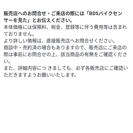
99
.90
万円
本体価格:
（税込）
販売店へのお問合せ・ご来店の際には「BDSバイクセン
『当店では末永くお客様にアフターサービスをご提供させ
サーを見た」とお伝えください。
ていただく為、一都六県にお住まいの方で当社グループ店
本体価格には保険料、税金、登録等に伴う費用等は含まれ
に整備ご入庫いただけるお客様への販売とさせていただ...
ておりません。
より詳しい情報は、直接販売店へお問合せください。
商談中・売約済の場合もありますので、販売店にご来店の
際は事前にお問合せの上、該当商品の有無をご確認くださ
い。
また、詳細内容につ きましても、必ず各販売店にご確認い
ただきますようお願いいたします。