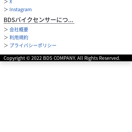
＞
X
＞
Instagram
BDSバイクセンサーについて
＞
会社概要
＞
利用規約
＞
プライバシーポリシー
Copyright © 2022 BDS COMPANY. All Rights Reserved.
スズキ
スズキワールド新宿
Vストローム250 ２０２６年モデル LEDヘッドライ
ト ブ...
68
.53
万円
本体価格:
（税込）
『当店では末永くお客様にアフターサービスをご提供させ
ていただく為、一都六県にお住まいの方で当社グループ店
に整備ご入庫いただけるお客様への販売とさせていただ...