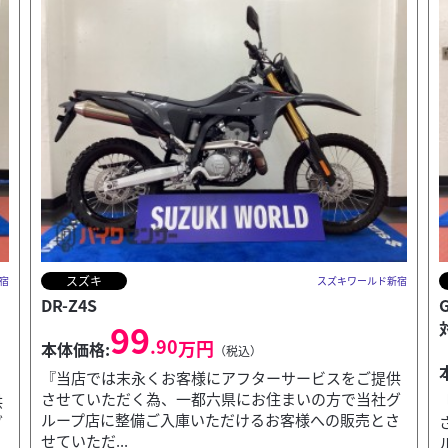
スズキ
ルド新宿
スズキワールド新宿
GSX-S1000 2026年モデル ★決算キャンペーン
対象...
152
.90
万円
本体価格:
（税込）
提供
社グ
『当店では末永くお客様にアフターサービスをご提供
とさ
させていただく為、一都六県にお住まいの方で当社グ
ループ店に整備ご入庫いただけるお客様への販売とさ