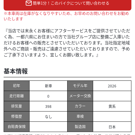
簡単1分！このバイクについて問い合わせる
※本車両は在庫がなくなりやすいため、お早めのお問い合わせをお勧め
いたします
『当店では末永くお客様にアフターサービスをご提供させていただ
く為、一都六県にお住まいの方で当社グループ店に整備ご入庫いた
だけるお客様への販売とさせていただいております。当社指定地域
外へのご商談・販売はご遠慮させていただいておりますので、予め
ご了承下さいますよう、宜しくお願い致します。』
基本情報
初年
モデル年
新車
2026
走行距離
メーター交換
0
排気量
カラー
398
黄系
修復歴
車検
なし
自賠責保険
製造国
日本