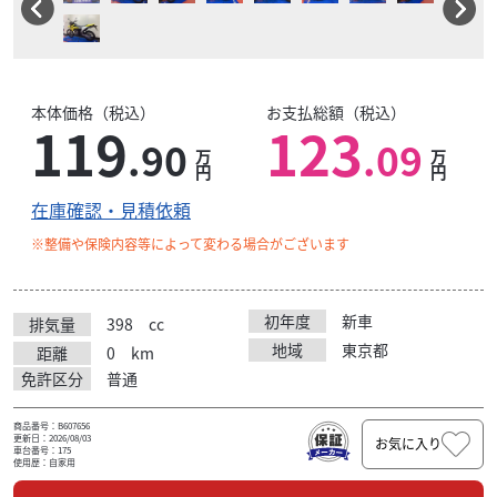
本体価格（税込）
お支払総額（税込）
119
123
.90
.09
万
万
円
円
在庫確認・見積依頼
※整備や保険内容等によって変わる場合がございます
初年度
新車
排気量
398
cc
地域
東京都
距離
0
km
免許区分
普通
商品番号：B607656
更新日：2026/08/03
お気に入り
車台番号：175
使用歴：自家用