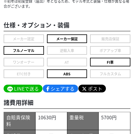
※初年は初度登録（届出）年となるため、モデル年式と装備・仕様が異なる場
合がございます。
仕様・オプション・装備
メーカー認定
メーカー保証
販売店保証
フルノーマル
逆輸入車
ボアアップ車
ワンオーナー
AT
FI車
ETC付き
ABS
フルカスタム
LINEで送る
シェアする
ポスト
諸費用詳細
自賠責保険
10630円
重量税
5700円
料