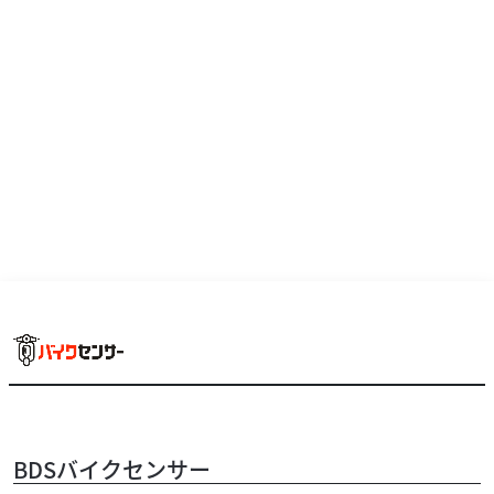
て。 現在は50cc～250ccバイクを中心に各種取り揃えてい
ます。 もちろんスポーツバイク、自...
ホンダ
中川輪業
BDSバイクセンサー
スーパーカブ110・HELLO KITTY【在庫有り】Sup...