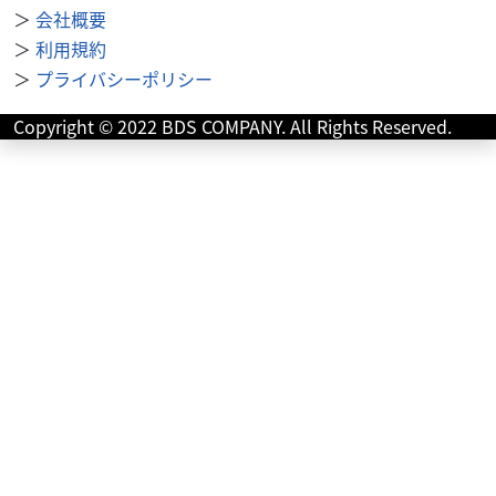
＞
会社概要
ホンダ
中川輪業
＞
利用規約
モンキー125 【在庫有り】Monkye125 （ミレニア
＞
プライバシーポリシー
ム...
45
Copyright © 2022 BDS COMPANY. All Rights Reserved.
.10
万円
本体価格:
（税込）
大正8年自転車店として創業、地域密着型のお店を目指し
て。 現在は50cc～250ccバイクを中心に各種取り揃えてい
ます。 もちろんスポーツバイク、自...