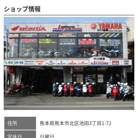
ショップ情報
住所
熊本県
熊本市北区
池田3丁目1-72
定休日
日曜日