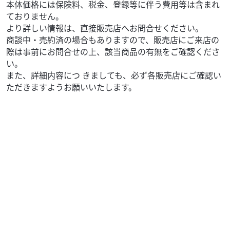
本体価格には保険料、税金、登録等に伴う費用等は含まれ
ておりません。
より詳しい情報は、直接販売店へお問合せください。
商談中・売約済の場合もありますので、販売店にご来店の
際は事前にお問合せの上、該当商品の有無をご確認くださ
い。
また、詳細内容につ きましても、必ず各販売店にご確認い
ただきますようお願いいたします。
ホンダ
中川輪業
DIO110ベーシック【在庫有り】ディオ110Basic（パ...
25
.08
万円
本体価格:
（税込）
大正8年自転車店として創業、地域密着型のお店を目指し