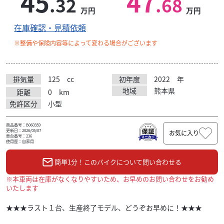
45
47
.32
.68
万円
万円
在庫確認・見積依頼
※整備や保険内容等によって変わる場合がございます
排気量
125
cc
初年度
2022
年
地域
熊本県
距離
0
km
免許区分
小型
商品番号：B060359
更新日：2026/05/07
お気に入り
車台番号：236
使用歴：自家用
簡単1分！このバイクについて問い合わせる
※本車両は在庫がなくなりやすいため、お早めのお問い合わせをお勧め
いたします
★★★ラスト１台、生産終了モデル、どうぞお早めに！★★★