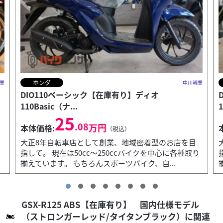
ホンダ
業
中川輪業
DIO110ベーシック【在庫有り】ディオ
110Basic（パ...
S
25
.08
万円
本体価格:
（税込）
大正8年自転車店として創業、地域密着型のお店を目
り
指して。 現在は50cc～250ccバイクを中心に各種取り
揃えています。 もちろんスポーツバイク、自...
GSX-R125 ABS【在庫有り】 国内仕様モデル
（ストロンガーレッド/タイタンブラック）に関連