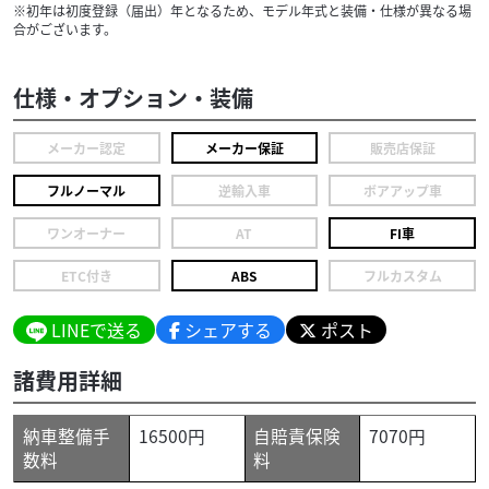
※初年は初度登録（届出）年となるため、モデル年式と装備・仕様が異なる場
合がございます。
仕様・オプション・装備
メーカー認定
メーカー保証
販売店保証
フルノーマル
逆輸入車
ボアアップ車
ワンオーナー
AT
FI車
ETC付き
ABS
フルカスタム
LINEで送る
シェアする
ポスト
諸費用詳細
納車整備手
16500円
自賠責保険
7070円
数料
料