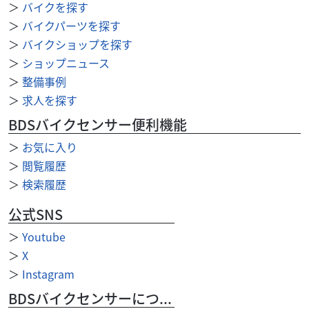
38
＞
バイクを探す
.50
万円
本体価格:
（税込）
＞
バイクパーツを探す
大正8年自転車店として創業、地域密着型のお店を目指し
＞
バイクショップを探す
て。 現在は50cc～250ccバイクを中心に各種取り揃えてい
＞
ショップニュース
ます。 もちろんスポーツバイク、自...
＞
整備事例
＞
求人を探す
BDSバイクセンサー便利機能
＞
お気に入り
＞
閲覧履歴
＞
検索履歴
公式SNS
＞
Youtube
＞
X
＞
Instagram
BDSバイクセンサーについて