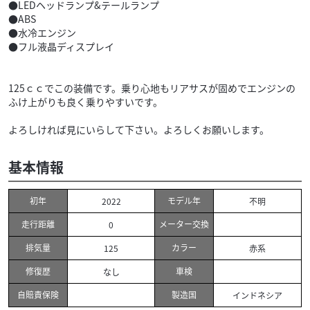
●LEDヘッドランプ&テールランプ
●ABS
●水冷エンジン
●フル液晶ディスプレイ
125ｃｃでこの装備です。乗り心地もリアサスが固めでエンジンの
ふけ上がりも良く乗りやすいです。
よろしければ見にいらして下さい。よろしくお願いします。
基本情報
初年
モデル年
2022
不明
走行距離
メーター交換
0
排気量
カラー
125
赤系
修復歴
車検
なし
自賠責保険
製造国
インドネシア