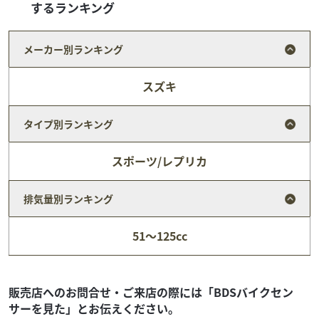
するランキング
メーカー別ランキング
スズキ
タイプ別ランキング
スポーツ/レプリカ
ホンダ
中川輪業
排気量別ランキング
DIO110ベーシック【在庫有り】ディオ110Basic（ナ...
25
.08
万円
本体価格:
51～125cc
（税込）
大正8年自転車店として創業、地域密着型のお店を目指し
て。 現在は50cc～250ccバイクを中心に各種取り揃えてい
ます。 もちろんスポーツバイク、自...
販売店へのお問合せ・ご来店の際には「BDSバイクセン
サーを見た」とお伝えください。