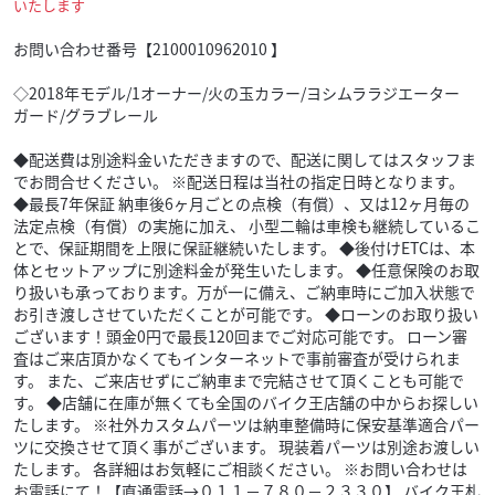
いたします
お問い合わせ番号【2100010962010 】
◇2018年モデル/1オーナー/火の玉カラー/ヨシムララジエーター
ガード/グラブレール
◆配送費は別途料金いただきますので、配送に関してはスタッフま
でお問合せください。 ※配送日程は当社の指定日時となります。
◆最長7年保証 納車後6ヶ月ごとの点検（有償）、又は12ヶ月毎の
法定点検（有償）の実施に加え、 小型二輪は車検も継続しているこ
とで、保証期間を上限に保証継続いたします。 ◆後付けETCは、本
体とセットアップに別途料金が発生いたします。 ◆任意保険のお取
り扱いも承っております。万が一に備え、ご納車時にご加入状態で
お引き渡しさせていただくことが可能です。 ◆ローンのお取り扱い
ございます！頭金0円で最長120回までご対応可能です。 ローン審
査はご来店頂かなくてもインターネットで事前審査が受けられま
す。 また、ご来店せずにご納車まで完結させて頂くことも可能で
す。 ◆店舗に在庫が無くても全国のバイク王店舗の中からお探しい
たします。 ※社外カスタムパーツは納車整備時に保安基準適合パー
ツに交換させて頂く事がございます。 現装着パーツは別途お渡しい
たします。 各詳細はお気軽にご相談ください。 ※お問い合わせは
お電話にて！【直通電話→０１１－７８０－２３３０】 バイク王札