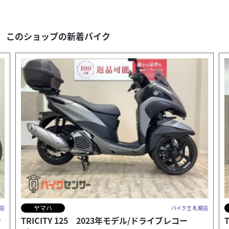
このショップの新着バイク
ホンダ
店
バイク王 札幌店
TACT 2019年モデル/フルノーマル
P