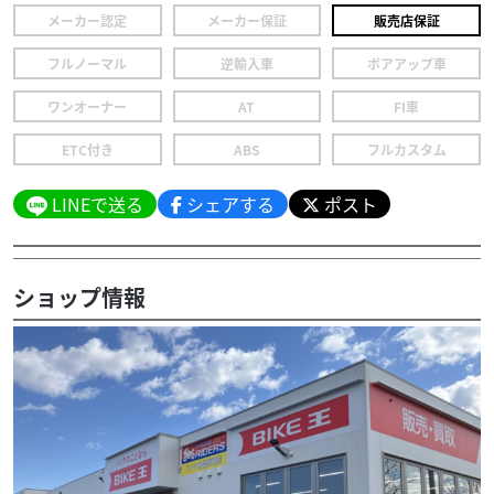
メーカー認定
メーカー保証
販売店保証
フルノーマル
逆輸入車
ボアアップ車
ワンオーナー
AT
FI車
ETC付き
ABS
フルカスタム
LINEで送る
シェアする
ポスト
ショップ情報