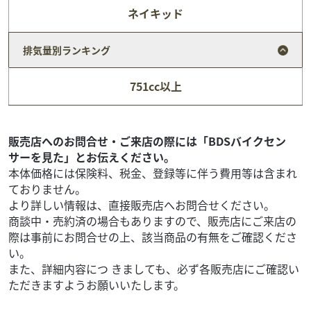
ネイキッド
ヤマハ
バイク王 札幌店
排気量別ランキング
TRICITY 125 2023年モデル/ドライブレコーダー...
32
.80
万円
本体価格:
751cc以上
（税込）
お問い合わせ番号【2100012427548 】 ◇2023年モデル/ド
ライブレコーダー/リアボックス/USBポート ◆配送費は別
途料金いただきますの...
販売店へのお問合せ・ご来店の際には「BDSバイクセン
サーを見た」とお伝えください。
本体価格には保険料、税金、登録等に伴う費用等は含まれ
ておりません。
より詳しい情報は、直接販売店へお問合せください。
商談中・売約済の場合もありますので、販売店にご来店の
際は事前にお問合せの上、該当商品の有無をご確認くださ
い。
また、詳細内容につ きましても、必ず各販売店にご確認い
ただきますようお願いいたします。