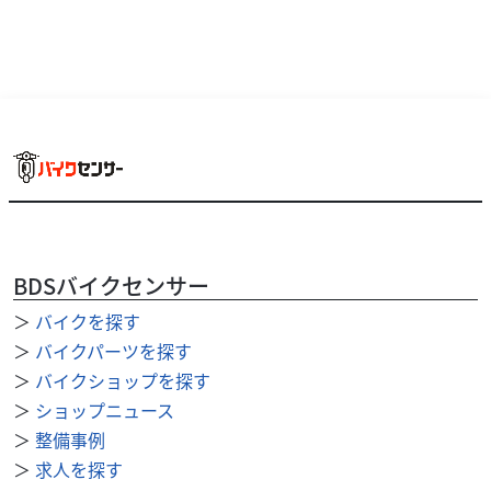
ハーレーダビッドソン
バイク王 札幌店
Pan Amerika 1250Special [ RA12...
169
BDSバイクセンサー
.80
万円
本体価格:
（税込）
＞
バイクを探す
お問い合わせ番号【2100012392204 】 ◇Vance & Hines製マ
＞
バイクパーツを探す
フラーを装着し、迫力あるサウンドとスタイリッシュなリ
アビューを実現。さ...
＞
バイクショップを探す
＞
ショップニュース
＞
整備事例
＞
求人を探す