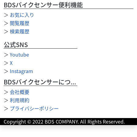
BDSバイクセンサー便利機能
＞
お気に入り
＞
閲覧履歴
＞
検索履歴
公式SNS
＞
Youtube
＞
X
＞
Instagram
BDSバイクセンサーについて
ヤマハ
バイク王 札幌店
＞
会社概要
Drag Star 250 2005年モデル/エンジンガード...
54
＞
利用規約
.80
万円
本体価格:
（税込）
＞
プライバシーポリシー
お問い合わせ番号【2100012391474 】 ◇車両にはエンジン
ガードを装備しており、万が一の立ちごけ時のダメージ軽
Copyright © 2022 BDS COMPANY. All Rights Reserved.
減に役立つほか、ツーリング時の安...