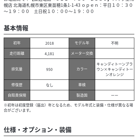
幌店 北海道札幌市東区東苗穂1条1-1-43 ｏｐｅｎ：平日１０：３０
～１９：００ 土日祝１０：００～１９：００
基本情報
初年
モデル年
2018
不明
走行距離
メーター交換
4,181
キャンディトーンブラ
排気量
カラー
950
ウン×キャンディトー
ンオレンジ
修復歴
車検
なし
自賠責保険
製造国
ーー
※初年は初度登録（届出）年となるため、モデル年式と装備・仕様が異なる場
合がございます。
仕様・オプション・装備