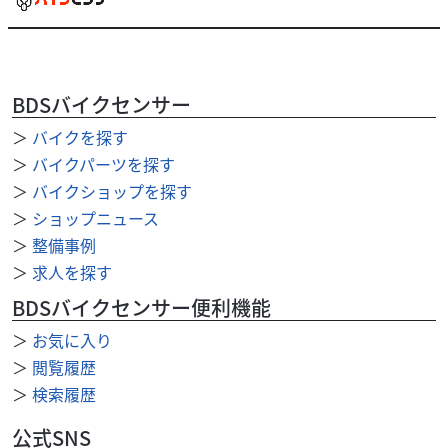
BDSバイクセンサー
ヤマハ
スクーターハウスモトリ
＞
バイクを探す
VOX
14
＞
バイクパーツを探す
.19
万円
本体価格:
（税込）
＞
バイクショップを探す
カッコイイ1台入庫しました！今月の店長オススメ車両で
＞
ショップニュース
す！
＞
整備事例
＞
求人を探す
BDSバイクセンサー便利機能
＞
お気に入り
＞
閲覧履歴
＞
検索履歴
公式SNS