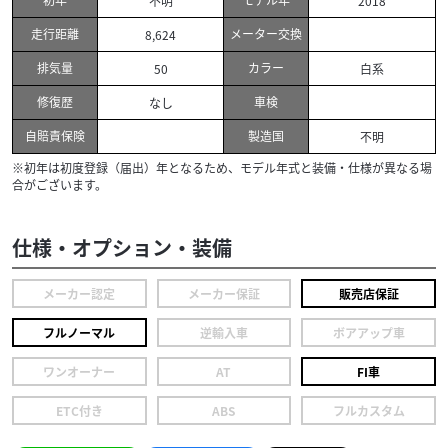
不明
2018
走行距離
メーター交換
8,624
排気量
カラー
50
白系
修復歴
車検
なし
自賠責保険
製造国
不明
※初年は初度登録（届出）年となるため、モデル年式と装備・仕様が異なる場
合がございます。
仕様・オプション・装備
メーカー認定
メーカー保証
販売店保証
フルノーマル
逆輸入車
ボアアップ車
ワンオーナー
AT
FI車
ETC付き
ABS
フルカスタム