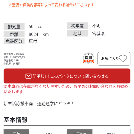
※整備や保険内容等によって変わる場合がございます
初年度
不明
排気量
50
cc
地域
宮城県
距離
8624
km
免許区分
原付
商品番号：B484589
更新日：2026/08/09
お気に入り
車台番号：514
使用歴：自家用
簡単1分！このバイクについて問い合わせる
※本車両は在庫がなくなりやすいため、お早めのお問い合わせをお勧め
いたします
新生活応援車両！通勤通学にどうぞ！
基本情報
初年
モデル年