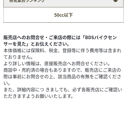
ヤマハ
スクーターハウスモトリ
50cc以下
JOGデラックス
12
.98
万円
本体価格:
（税込）
タイヤ前後新品！通勤通学にオススメ！ぜひ見に来てくだ
販売店へのお問合せ・ご来店の際には「BDSバイクセン
さい！
サーを見た」とお伝えください。
本体価格には保険料、税金、登録等に伴う費用等は含まれ
ておりません。
より詳しい情報は、直接販売店へお問合せください。
商談中・売約済の場合もありますので、販売店にご来店の
際は事前にお問合せの上、該当商品の有無をご確認くださ
い。
また、詳細内容につ きましても、必ず各販売店にご確認い
ただきますようお願いいたします。