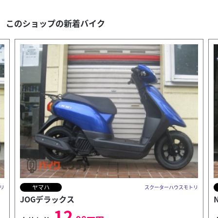
このショップの新着バイク
ヤマハ
リ
スクーターハウスモトリ
NMAX
22