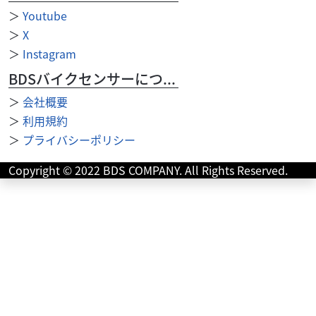
＞
Youtube
＞
X
＞
Instagram
BDSバイクセンサーについて
＞
会社概要
ホンダ
＞
利用規約
スクーターハウスモトリ
ゴリラ 88ccボアアップ 6V
＞
プライバシーポリシー
26
.29
万円
本体価格:
（税込）
Copyright © 2022 BDS COMPANY. All Rights Reserved.
いい感じのゴリラ入荷しました！８８ｃｃボアアップ車
両！カスタム多数！