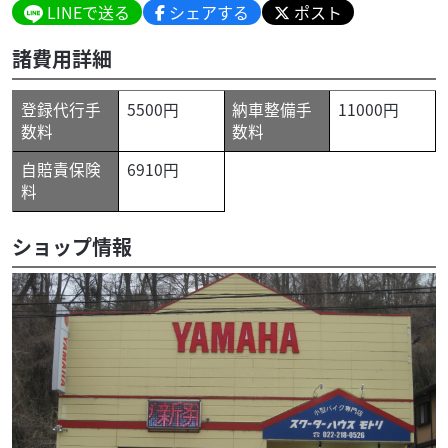
LINEで送る
シェアする
ポスト
諸費用詳細
登録代行手
5500円
納車整備手
11000円
数料
数料
自賠責保険
6910円
料
ショップ情報