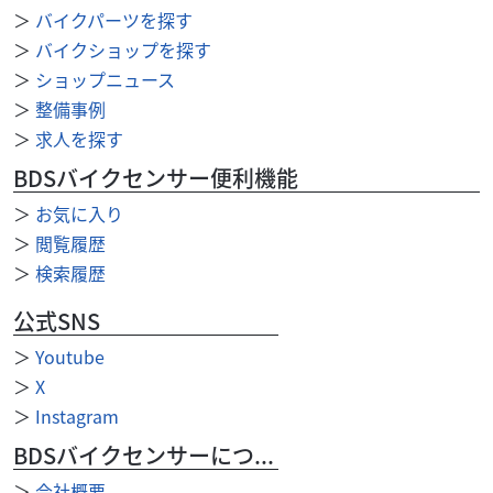
58
.30
万円
本体価格:
＞
バイクパーツを探す
（税込）
レーサーに付き、保証はありません。公道走行不可です。
＞
バイクショップを探す
２０２７年モデルのＫＸ１１２です。只今店頭にて展示中
＞
ショップニュース
です！７月２５日発売！即納できます。２０２６年モデ...
＞
整備事例
＞
求人を探す
BDSバイクセンサー便利機能
＞
お気に入り
＞
閲覧履歴
＞
検索履歴
公式SNS
＞
Youtube
＞
X
＞
Instagram
BDSバイクセンサーについて
＞
会社概要