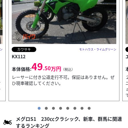
カワサキ
ン
モトハウス・ライムグリーン
エリミネーター400
85
.80
万円
本体価格:
（税込）
ぜ
２０２７年モデルのＥＬＩＭＩＮＡＴＯＲです。エボ
ニー入荷しました。ご予約承っております。Ｎｉｎｊ
ａ４００と同じエンジン！ 様々なシチュエーション
で 心解き...
メグロS1 230㏄クラシック、新車、群馬に関連
するランキング