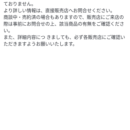
ておりません。
より詳しい情報は、直接販売店へお問合せください。
商談中・売約済の場合もありますので、販売店にご来店の
際は事前にお問合せの上、該当商品の有無をご確認くださ
い。
また、詳細内容につ きましても、必ず各販売店にご確認い
ただきますようお願いいたします。
カワサキ
モトハウス・ライムグリーン
エリミネーター400
85
.80
万円
本体価格:
（税込）
２０２７年モデルのＥＬＩＭＩＮＡＴＯＲです。エボニー
入荷しました。ご予約承っております。Ｎｉｎｊａ４００