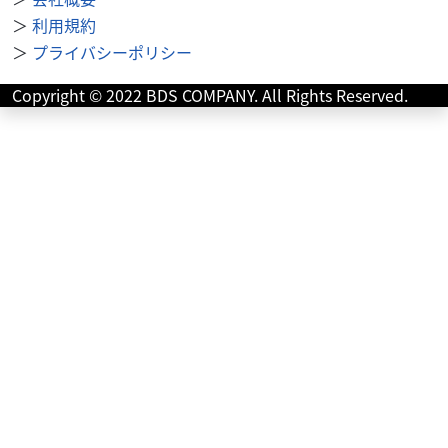
カワサキ
モトハウス・ライムグリーン
＞
利用規約
Z900RS SE ETC、ABS、2024年モデル、ワンオ...
＞
プライバシーポリシー
209
.00
万円
本体価格:
（税込）
Copyright © 2022 BDS COMPANY. All Rights Reserved.
２０２４年モデルのＳＥです。イエローボール！とても綺
麗です。室内保管。当店のお客様ワンオーナー。