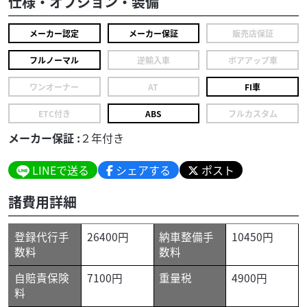
仕様・オプション・装備
メーカー認定
メーカー保証
販売店保証
フルノーマル
逆輸入車
ボアアップ車
ワンオーナー
AT
FI車
ETC付き
ABS
フルカスタム
メーカー保証 :
２年付き
LINEで送る
シェアする
ポスト
諸費用詳細
登録代行手
26400円
納車整備手
10450円
数料
数料
自賠責保険
7100円
重量税
4900円
料