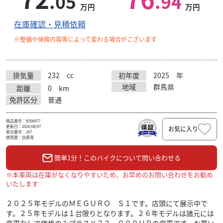
.05
.94
万円
万円
在庫確認・見積依頼
※整備や保険内容等によって変わる場合がございます
排気量
232
cc
初年度
2025
年
地域
群馬県
距離
0
km
免許区分
普通
商品番号：B398977
更新日：2026/08/07
お気に入り
車台番号：267
使用歴：自家用
簡単1分！このバイクについて問い合わせる
※本車両は在庫がなくなりやすいため、お早めのお問い合わせをお勧め
いたします
２０２５年モデルのＭＥＧＵＲＯ Ｓ１です。店頭にて展示中で
す。２５年モデルは１台限りとなります。２６年モデルは諸元には
変更なしで価格のみプラス￥２２，０００ＵＰの変更です。お買い