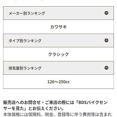
メーカー別ランキング
カワサキ
タイプ別ランキング
クラシック
排気量別ランキング
カワサキ
モトハウス・ライムグリーン
KX112
126～250cc
49
.50
万円
本体価格:
（税込）
レーサーに付き公道走行不可。保証はありません。ぜひ現
車確認してください。
販売店へのお問合せ・ご来店の際には「BDSバイクセン
サーを見た」とお伝えください。
本体価格には保険料、税金、登録等に伴う費用等は含まれ