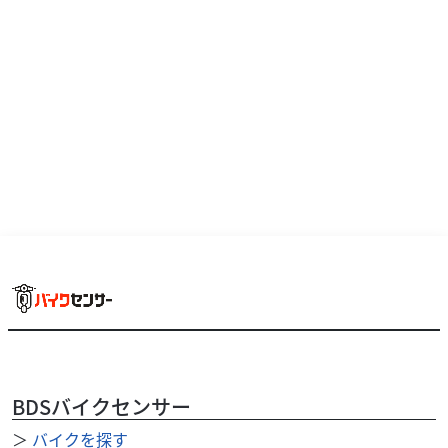
と同じエンジン！ 様々なシチュエーションで 心解き...
カワサキ
モトハウス・ライムグリーン
BDSバイクセンサー
KX112 2027年モデル、公道走行不可、2スト
＞
バイクを探す