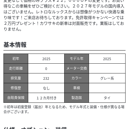
得なこの車輛をぜひご検討ください。２０２７年モデルの国内導入
はございません。レトロなルックスからは想像がつかない快適な乗
り味です！ご来店お待ちしております。免許取得キャンペーンでは
２万円プレゼント！カワサキの新車は対面販売です。業販はしてお
りません。
基本情報
初年
モデル年
2025
2025
走行距離
メーター交換
0
排気量
カラー
232
グレー系
修復歴
車検
なし
自賠責保険
製造国
１２カ月付き
タイ
※初年は初度登録（届出）年となるため、モデル年式と装備・仕様が異なる場
合がございます。